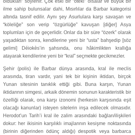
oldukları” söylenir. Çok eski bir “öteki” olsalar ve büyük bir
ilme sahip bulunsalar dahi, Mısırlılar da Barbar kategorisi
altında tasnif edilir. Aynı şey Asurlulara karşı savaşan ve
“köleliğe” son verip “özgürlüğe” kavuşan [diğer] Asya
toplumları için de geçerlidir. Onlar da bir süre “özerk” olarak
yaşadıktan sonra, kendilerine yeni bir “usta” bahşedip [söz
gelimi] Déiokès’in şahsında, onu hâkimlikten krallığa
atayarak kendilerine yeni bir “kral” seçmekte gecikmezler.
Şehir (polis) ile Barbar dünya arasında, kral ile meclis
arasında, tiran vardır, yani tek bir kişinin iktidarı, birçok
Yunan sitesinin tanıklık ettiği gibi. Buna karşın, Yunan
iktidarının simgesi, arkaik dönemin sonunun karakteristik bir
özelliği olarak, ona karşı izonomi (herkesin karşısında eşit
olacağı kanunlar) isteyen sitelerin inşa edilecek olmasıdır.
Herodot’un Tarih’i kral ile zalim arasındaki bağları/ilişkileri
dokur: her ikisinin karşılıklı imajlarının kesişme noktasında
(birinin diğerinden ödünç aldığı) despotik veya barbarca