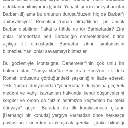
olduklarını bilmiyorum (çünkü Yunanlılar için tüm yabancılar
Barbar idi) ama bu ordunun duruşu/düzeni hiç de Barbar’ı
anımsatmıyor.” Romalılar Yunan olmadıkları için ancak
Barbar olabilirler. Fakat o hâlde ne tür Barbarlardır? Zira
onlar Herodot’tan beri Barbarlığın emarelerinden birine
açıkça zıt olmuşlardır. Barbarlar zıhrın sıralamasını
bilmezler. Yani onlar savaşmayı bilmezler.
Bu gözlemiyle Montaigne, Denemeler’inin çok ünlü bir
bölümü olan “Yamyamlar”da Epir kralı Pirus’un, ilk defa
Romalı ordusunu gördüğündeki şaşkınlığını ifade ederek,
“eski Yunan” dünyasından “yeni Romalı” dünyasına geçerek
medeni ve vahşi kavramları hakkında kendi düşüncelerini
sergiler ve ordan da “bizim asrımızda keşfedilen bu öteki
dünyaya” geçer. Buradan da ilk kuralı/sonucu çıkarır.
[Herhangi bir konuda] yargıya varmadan önce herkesçe
paylaşılan fikirlerden uzaklaşmak gerekir, çünkü bilindiği