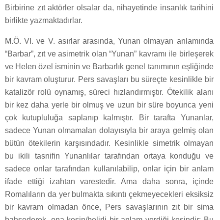
Birbirine zıt aktörler olsalar da, nihayetinde insanlık tarihini
birlikte yazmaktadırlar.
M.Ö. VI. ve V. asırlar arasında, Yunan olmayan anlamında
“Barbar”, zıt ve asimetrik olan “Yunan” kavramı ile birleşerek
ve Helen özel isminin ve Barbarlık genel tanımının eşliğinde
bir kavram oluşturur. Pers savaşları bu süreçte kesinlikle bir
katalizör rolü oynamış, süreci hızlandırmıştır. Ötekilik alanı
bir kez daha yerle bir olmuş ve uzun bir süre boyunca yeni
çok kutupluluğa saplanıp kalmıştır. Bir tarafta Yunanlar,
sadece Yunan olmamaları dolayısıyla bir araya gelmiş olan
bütün ötekilerin karşısındadır. Kesinlikle simetrik olmayan
bu ikili tasnifin Yunanlılar tarafından ortaya konduğu ve
sadece onlar tarafından kullanılabilip, onlar için bir anlam
ifade ettiği izahtan varestedir. Ama daha sonra, içinde
Romalıların da yer bulmakta sıkıntı çekmeyecekleri eksiksiz
bir kavram olmadan önce, Pers savaşlarının zıt bir sima
bahşederek, ona kesin/belirli bir anlam verdiği kesindir: Bu