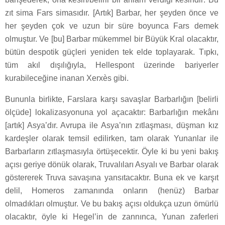
zıt sima Fars simasıdır. [Artık] Barbar, her şeyden önce ve
her şeyden çok ve uzun bir süre boyunca Fars demek
olmuştur. Ve [bu] Barbar mükemmel bir Büyük Kral olacaktır,
bütün despotik güçleri yeniden tek elde toplayarak. Tıpkı,
tüm akıl dışılığıyla, Hellespont üzerinde bariyerler
kurabileceğine inanan Xerxès gibi.
Bununla birlikte, Farslara karşı savaşlar Barbarlığın [belirli
ölçüde] lokalizasyonuna yol açacaktır: Barbarlığın mekânı
[artık] Asya’dır. Avrupa ile Asya’nın zıtlaşması, düşman kız
kardeşler olarak temsil edilirken, tam olarak Yunanlar ile
Barbarların zıtlaşmasıyla örtüşecektir. Öyle ki bu yeni bakış
açısı geriye dönük olarak, Truvalıları Asyalı ve Barbar olarak
göstererek Truva savaşına yansıtacaktır. Buna ek ve karşıt
delil, Homeros zamanında onların (henüz) Barbar
olmadıkları olmuştur. Ve bu bakış açısı oldukça uzun ömürlü
olacaktır, öyle ki Hegel’in de zannınca, Yunan zaferleri