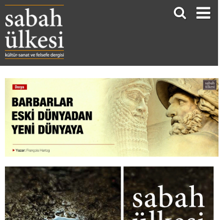
Barbarlar Eski Dünyadan Yeni Dünyaya
François Hartog