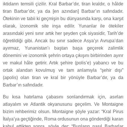
iktidarın temsili çizilir. Kral Barbar’dır, tiran kraldır, o hâlde
tiran Barbar’dır, ya da [en azından] Barbar’ın safındadır.
Ötekinin ve tabii ki geçmişin bu dünyasında karşı, ona karşıt
olarak, izonomik site inşa edilir. Yunanlar ile ötekiler
arasındaki yeni sınır artık her şeyden çok siyasidir, Tarih’de
öğretildiği gibi. Ancak bu sınır sadece Asya’yı Avrupa’dan
ayırmaz, Yunanistan’ı baştan başa geçerek zalimlik
dönemini ve izonomik şehrin ortaya çıkışını birbirinden ayırır
ve makul hâle getirir. Artık şehire (polis’e) yabancı ve bu
ortak alandan kovulmuş ve tam anlamıyla “şehir dışı”
(apolis) olan tiran ve kral bir yönüyle Barbar’dır, ya da
Barbar’ın safındadır.
Bu kısa hatırlama çabasını sonlandırmak için, asırları
atlayalım ve Atlantik okyanusunu geçelim. Ve Montaigne
bizim rehberimiz olsun. Montaigne şöyle yazar: “Kral Pirus
İtalya’ya geçtiğinde, Roma ordusunun ona gönderdiği kararı
kabul ettikten sonra, şöyle der: “Bunların nasıl Barbarlar