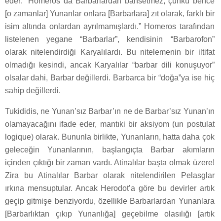
eder: “Homeros da Barbarlardan bahsetmez, çünkü bence
[o zamanlar] Yunanlar onlara [Barbarlara] zıt olarak, farklı bir
isim altında onlardan ayrılmamışlardı.” Homeros tarafından
listelenen yegane “Barbarlar”, kendisinin “Barbarofon”
olarak nitelendirdiği Karyalılardı. Bu nitelemenin bir iltifat
olmadığı kesindi, ancak Karyalılar “barbar dili konuşuyor”
olsalar dahi, Barbar değillerdi. Barbarca bir “doğa”ya ise hiç
sahip değillerdi.
Tukididis, ne Yunan’sız Barbar’ın ne de Barbar’sız Yunan’ın
olamayacağını ifade eder, mantıki bir aksiyom (un postulat
logique) olarak. Bununla birlikte, Yunanların, hatta daha çok
geleceğin Yunanlarının, başlangıçta Barbar akımların
içinden çıktığı bir zaman vardı. Atinalılar başta olmak üzere!
Zira bu Atinalılar Barbar olarak nitelendirilen Pelasglar
ırkına mensuptular. Ancak Herodot’a göre bu devirler artık
geçip gitmişe benziyordu, özellikle Barbarlardan Yunanlara
[Barbarlıktan çıkıp Yunanlığa] geçebilme olasılığı [artık