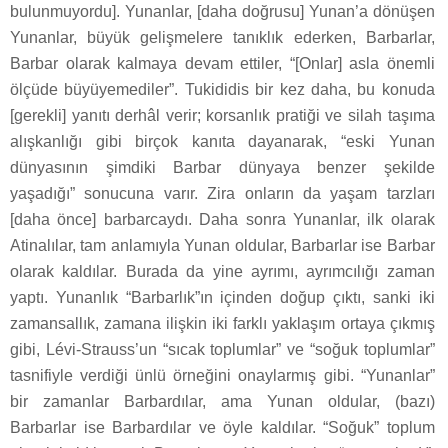
bulunmuyordu]. Yunanlar, [daha doğrusu] Yunan’a dönüşen
Yunanlar, büyük gelişmelere tanıklık ederken, Barbarlar,
Barbar olarak kalmaya devam ettiler, “[Onlar] asla önemli
ölçüde büyüyemediler”. Tukididis bir kez daha, bu konuda
[gerekli] yanıtı derhâl verir; korsanlık pratiği ve silah taşıma
alışkanlığı gibi birçok kanıta dayanarak, “eski Yunan
dünyasının şimdiki Barbar dünyaya benzer şekilde
yaşadığı” sonucuna varır. Zira onların da yaşam tarzları
[daha önce] barbarcaydı. Daha sonra Yunanlar, ilk olarak
Atinalılar, tam anlamıyla Yunan oldular, Barbarlar ise Barbar
olarak kaldılar. Burada da yine ayrımı, ayrımcılığı zaman
yaptı. Yunanlık “Barbarlık”ın içinden doğup çıktı, sanki iki
zamansallık, zamana ilişkin iki farklı yaklaşım ortaya çıkmış
gibi, Lévi-Strauss’un “sıcak toplumlar” ve “soğuk toplumlar”
tasnifiyle verdiği ünlü örneğini onaylarmış gibi. “Yunanlar”
bir zamanlar Barbardılar, ama Yunan oldular, (bazı)
Barbarlar ise Barbardılar ve öyle kaldılar. “Soğuk” toplum