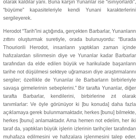
olarak kaldılar yani. Buna karşın Yunanlar ise “ısınıyorlardı”,
“büyüme” kapasiteleriyle kendi Yunani karakterlerini
sergileyerek.
Herodot “Tarih”ini açtığında, gerçekten Barbarlar, Yunanların
zıttını oluşturmak suretiyle, orada bulunuyordu: “Burada
Thouriorili Herodot, insanların yaptıkları zaman içinde
hafızalardan silinmesin diye ve Yunanlar kadar Barbarlar
tarafından da elde edilen büyük ve harikulade başarıların
tarihe not düşülmesi sekteye uğramasın diye araştırmalarını
sergiler; özellikle de Yunanlar ile Barbarların birbirleriyle
savaşa girmelerinin sebeplerini.” Bir tarafta Yunanlar, diğer
tarafta Barbarlar, kendilerini, birbirlerine zıt olarak
tanımlarlar: Ve öyle görünüyor ki [bu konuda] daha fazla
açıklamaya gerek bulunmamaktadır, herkes [bunu] bilmekte,
herkes [bunu] anlamaktadır. Ama hemen not edelim, her iki
taraf da, yaptıkları büyük işlerin izlerinin tarihçiler tarafından
muhafaza edilmesini ve hafızalara işlenmesini talep eder.