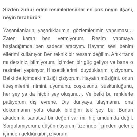
Sizden zuhur eden resimler/eserler en çok neyin ifşası,
neyin tezahürü?
Yaşanılanların, yaşadıklarımın, gözlemlerimin yansıması…
Zaten kararı ben vermiyorum. Resim yapmaya
başladığımda ben sadece aracıyım. Hayatın sesi benim
ellerimi kullanıyor. Ben teknik bir ressam değilim. Artık trans
mı dersiniz, bilmiyorum. İçimden bir güç geliyor ve bana o
resimleri yaptırıyor. Hissettiklerimi, duyduklarımı çiziyorum.
Belki de içimdeki müziği çiziyorum. Hayatın müziğini, onun
titreşimlerini, ritmini, uyumunu, coşkusunu, suskunluğunu,
her şey ya da hiçbir şey oluşunu… Ve belki bu renklerle
patlıyorum dış evrene. Dış dünyaya ulaşmanın, ona
dokunmanın yolu olarak bildiğim tek şey bu. Bunun
akademik, sanatsal bir değeri var mı, hiç umdumda değil.
Sorgulamıyorum, düşünmüyorum üzerinde, içimden geleni,
içimden geldiği gibi çiziyorum.