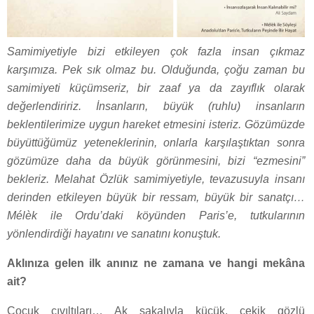
Samimiyetiyle bizi etkileyen çok fazla insan çıkmaz
karşımıza. Pek sık olmaz bu. Olduğunda, çoğu zaman bu
samimiyeti küçümseriz, bir zaaf ya da zayıflık olarak
değerlendiririz. İnsanların, büyük (ruhlu) insanların
beklentilerimize uygun hareket etmesini isteriz. Gözümüzde
büyüttüğümüz yeteneklerinin, onlarla karşılaştıktan sonra
gözümüze daha da bü
yük görünmesini, bizi “ezmesini”
bekleriz. Melahat Özlük samimiyetiyle, tevazusuyla insanı
derinden etkileyen büyük bir ressam, büyük bir sanatçı…
Mélèk ile Ordu’daki köyünden Paris’e, tutkularının
yönlendirdiği hayatını ve sanatını konuştuk.
Aklınıza gelen ilk anınız ne zamana ve hangi mekâna
ait?
Çocuk cıvıltıları… Ak sakalıyla küçük, çekik gözlü