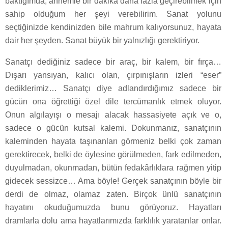
baktığımda, annemle bir dakika daha fazla geçirebilmek için
sahip olduğum her şeyi verebilirim. Sanat yolunu
seçtiğinizde kendinizden bile mahrum kalıyorsunuz, hayata
dair her şeyden. Sanat büyük bir yalnızlığı gerektiriyor.
Sanatçı dediğiniz sadece bir araç, bir kalem, bir fırça…
Dışarı yansıyan, kalıcı olan, çırpınışların izleri “eser”
dediklerimiz… Sanatçı diye adlandırdığımız sadece bir
gücün ona öğrettiği özel dile tercümanlık etmek oluyor.
Onun algılayışı o mesajı alacak hassasiyete açık ve o,
sadece o gücün kutsal kalemi. Dokunmanız, sanatçının
kaleminden hayata taşınanları görmeniz belki çok zaman
gerektirecek, belki de öylesine görülmeden, fark edilmeden,
duyulmadan, okunmadan, bütün fedakârlıklara rağmen yitip
gidecek sessizce… Ama böyle! Gerçek sanatçının böyle bir
derdi de olmaz, olamaz zaten. Birçok ünlü sanatçının
hayatını okuduğumuzda bunu görüyoruz. Hayatları
dramlarla dolu ama hayatlarımızda farklılık yaratanlar onlar.