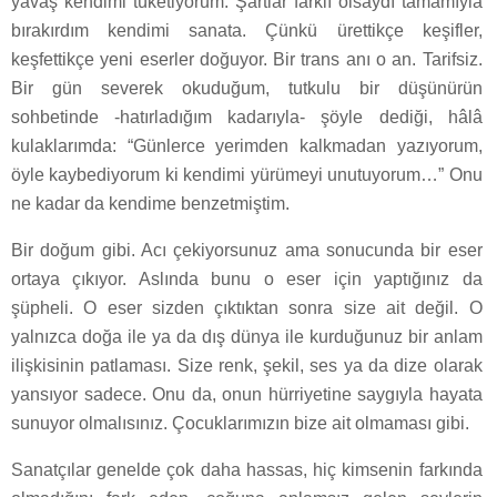
yavaş kendimi tüketiyorum. Şartlar farklı olsaydı tamamıyla
bırakırdım kendimi sanata. Çünkü ürettikçe keşifler,
keşfettikçe yeni eserler doğuyor. Bir trans anı o an. Tarifsiz.
Bir gün severek okuduğum, tutkulu bir düşünürün
sohbetinde -hatırladığım kadarıyla- şöyle dediği, hâlâ
kulaklarımda: “Günlerce yerimden kalkmadan yazıyorum,
öyle kaybediyorum ki kendimi yürümeyi unutuyorum…” Onu
ne kadar da kendime benzetmiştim.
Bir doğum gibi. Acı çekiyorsunuz ama sonucunda bir eser
ortaya çıkıyor. Aslında bunu o eser için yaptığınız da
şüpheli. O eser sizden çıktıktan sonra size ait değil. O
yalnızca doğa ile ya da dış dünya ile kurduğunuz bir anlam
ilişkisinin patlaması. Size renk, şekil, ses ya da dize olarak
yansıyor sadece. Onu da, onun hürriyetine saygıyla hayata
sunuyor olmalısınız. Çocuklarımızın bize ait olmaması gibi.
Sanatçılar genelde çok daha hassas, hiç kimsenin farkında