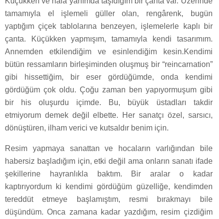
Küçükken ve hâlâ yanımda taşıdığım bir çanta var. Üzerinde
tamamıyla el işlemeli güller olan, rengârenk, bugün
yaptığım çiçek tablolarına benzeyen, işlemelerle kaplı bir
çanta. Küçükken yapmışım, tamamıyla kendi tasarımım.
Annemden etkilendiğim ve esinlendiğim kesin.Kendimi
bütün ressamların birleşiminden oluşmuş bir “reincarnation”
gibi hissettiğim, bir eser gördüğümde, onda kendimi
gördüğüm çok oldu. Çoğu zaman ben yapıyormuşum gibi
bir his oluşurdu içimde. Bu, büyük üstadları takdir
etmiyorum demek değil elbette. Her sanatçı özel, sarsıcı,
dönüştüren, ilham verici ve kutsaldır benim için.
Resim yapmaya sanattan ve hocaların varlığından bile
habersiz başladığım için, etki değil ama onların sanatı ifade
şekillerine hayranlıkla baktım. Bir aralar o kadar
kaptırıyordum ki kendimi gördüğüm güzelliğe, kendimden
tereddüt etmeye başlamıştım, resmi bırakmayı bile
düşündüm. Onca zamana kadar yazdığım, resim çizdiğim