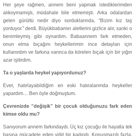
Her şeye rağmen, annem beni yapmak istediklerimden
alıkoymamıştı, müdahale bile etmemişti. Arka odalardan
gelen gürültü nedir diyo sorduklarında, “Bizim kız taş
yontuyor.” derdi. Büyükbabamın aletlerini gizlice alır, sanki o
benimleymiş gibi oynardım. Babaannem fark etmeden,
onun elma bıçağını heykellerimin ince detayları için
kullanırdım ve farkına varınca da körelen bıçak için bir yığın
azar işitirdim.
Ta o yaşlarda heykel yapıyordunuz?
Evet, hatırlayabildiğim en eski hatıralarımda heykeller
yapardım… Ben öyle doğmuştum.
Çevrenizde “değişik” bir çocuk olduğunuzu fark eden
kimse oldu mu?
Sanıyorum annem farkındaydı. Üç kız çocuğu ile hayatla tek
başına mücadele eden yiğit bir kadındı. Konuşmazdı fazla.