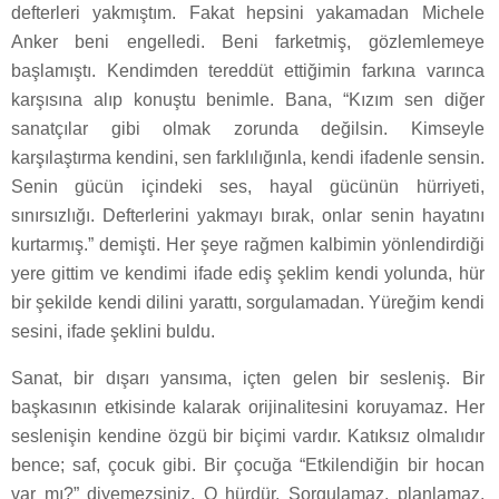
defterleri yakmıştım. Fakat hepsini yakamadan Michele
Anker beni engelledi. Beni farketmiş, gözlemlemeye
başlamıştı. Kendimden tereddüt ettiğimin farkına varınca
karşısına alıp konuştu benimle. Bana, “Kızım sen diğer
sanatçılar gibi olmak zorunda değilsin. Kimseyle
karşılaştırma kendini, sen farklılığınla, kendi ifadenle sensin.
Senin gücün içindeki ses, hayal gücünün hürriyeti,
sınırsızlığı. Defterlerini yakmayı bırak, onlar senin hayatını
kurtarmış.” demişti. Her şeye rağmen kalbimin yönlendirdiği
yere gittim ve kendimi ifade ediş şeklim kendi yolunda, hür
bir şekilde kendi dilini yarattı, sorgulamadan. Yüreğim kendi
sesini, ifade şeklini buldu.
Sanat, bir dışarı yansıma, içten gelen bir sesleniş. Bir
başkasının etkisinde kalarak orijinalitesini koruyamaz. Her
seslenişin kendine özgü bir biçimi vardır. Katıksız olmalıdır
bence; saf, çocuk gibi. Bir çocuğa “Etkilendiğin bir hocan
var mı?” diyemezsiniz. O hürdür. Sorgulamaz, planlamaz,