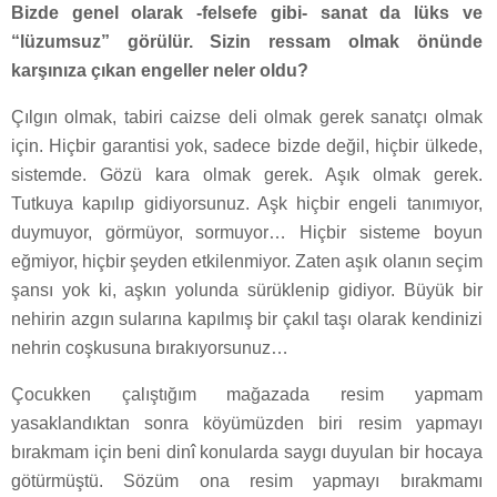
Bizde genel olarak -felsefe gibi- sanat da lüks ve
“lüzumsuz” görülür. Sizin ressam olmak önünde
karşınıza çıkan engeller neler oldu?
Çılgın olmak, tabiri caizse deli olmak gerek sanatçı olmak
için. Hiçbir garantisi yok, sadece bizde değil, hiçbir ülkede,
sistemde. Gözü kara olmak gerek. Aşık olmak gerek.
Tutkuya kapılıp gidiyorsunuz. Aşk hiçbir engeli tanımıyor,
duymuyor, görmüyor, sormuyor… Hiçbir sisteme boyun
eğmiyor, hiçbir şeyden etkilenmiyor. Zaten aşık olanın seçim
şansı yok ki, aşkın yolunda sürüklenip gidiyor. Büyük bir
nehirin azgın sularına kapılmış bir çakıl taşı olarak kendinizi
nehrin coşkusuna bırakıyorsunuz…
Çocukken çalıştığım mağazada resim yapmam
yasaklandıktan sonra köyümüzden biri resim yapmayı
bırakmam için beni dinî konularda saygı duyulan bir hocaya
götürmüştü. Sözüm ona resim yapmayı bırakmamı