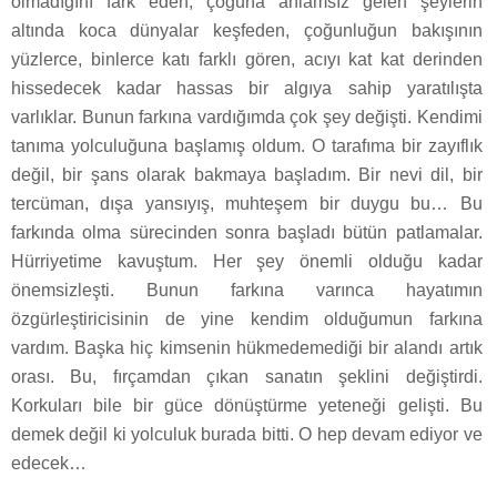
olmadığını fark eden, çoğuna anlamsız gelen şeylerin
altında koca dünyalar keşfeden, çoğunluğun bakışının
yüzlerce, binlerce katı farklı gören, acıyı kat kat derinden
hissedecek kadar hassas bir algıya sahip yaratılışta
varlıklar. Bunun farkına vardığımda çok şey değişti. Kendimi
tanıma yolculuğuna başlamış oldum. O tarafıma bir zayıflık
değil, bir şans olarak bakmaya başladım. Bir nevi dil, bir
tercüman, dışa yansıyış, muhteşem bir duygu bu… Bu
farkında olma sürecinden sonra başladı bütün patlamalar.
Hürriyetime kavuştum. Her şey önemli olduğu kadar
önemsizleşti. Bunun farkına varınca hayatımın
özgürleştiricisinin de yine kendim olduğumun farkına
vardım. Başka hiç kimsenin hükmedemediği bir alandı artık
orası. Bu, fırçamdan çıkan sanatın şeklini değiştirdi.
Korkuları bile bir güce dönüştürme yeteneği gelişti. Bu
demek değil ki yolculuk burada bitti. O hep devam ediyor ve
edecek…