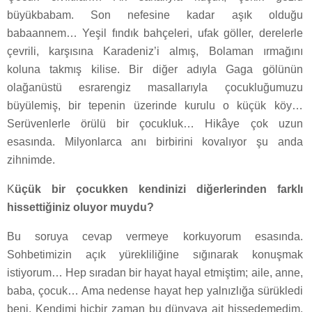
büyükbabam. Son nefesine kadar aşık olduğu
babaannem… Yeşil fındık bahçeleri, ufak göller, derelerle
çevrili, karşısına Karadeniz’i almış, Bolaman ırmağını
koluna takmış kilise. Bir diğer adıyla Gaga gölünün
olağanüstü esrarengiz masallarıyla çocukluğumuzu
büyülemiş, bir tepenin üzerinde kurulu o küçük köy…
Serüvenlerle örülü bir çocukluk… Hikâye çok uzun
esasında. Milyonlarca anı birbirini kovalıyor şu anda
zihnimde.
K
üçük bir çocukken kendinizi diğerlerinden farklı
hissettiğiniz oluyor muydu?
Bu soruya cevap vermeye korkuyorum esasında.
Sohbetimizin açık yürekliliğine sığınarak konuşmak
istiyorum… Hep sıradan bir hayat hayal etmiştim; aile, anne,
baba, çocuk… Ama nedense hayat hep yalnızlığa sürükledi
beni. Kendimi hiçbir zaman bu dünyaya ait hissedemedim.