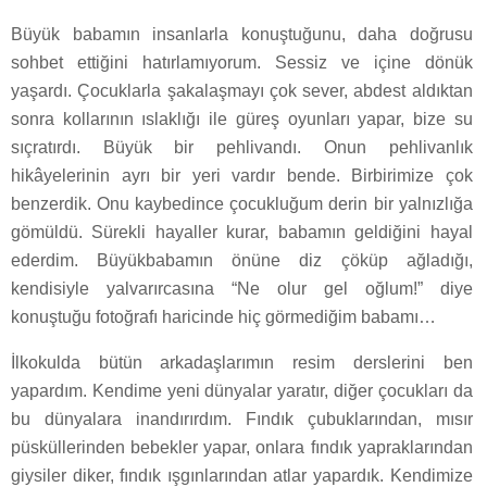
Büyük babamın insanlarla konuştuğunu, daha doğrusu
sohbet ettiğini hatırlamıyorum. Sessiz ve içine dönük
yaşardı. Çocuklarla şakalaşmayı çok sever, abdest aldıktan
sonra kollarının ıslaklığı ile güreş oyunları yapar, bize su
sıçratırdı. Büyük bir pehlivandı. Onun pehlivanlık
hikâyelerinin ayrı bir yeri vardır bende. Birbirimize çok
benzerdik. Onu kaybedince çocukluğum derin bir yalnızlığa
gömüldü. Sürekli hayaller kurar, babamın geldiğini hayal
ederdim. Büyükbabamın önüne diz çöküp ağladığı,
kendisiyle yalvarırcasına “Ne olur gel oğlum!” diye
konuştuğu fotoğrafı haricinde hiç görmediğim babamı…
İlkokulda bütün arkadaşlarımın resim derslerini ben
yapardım. Kendime yeni dünyalar yaratır, diğer çocukları da
bu dünyalara inandırırdım. Fındık çubuklarından, mısır
püsküllerinden bebekler yapar, onlara fındık yapraklarından
giysiler diker, fındık ışgınlarından atlar yapardık. Kendimize