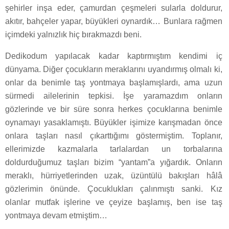
şehirler inşa eder, çamurdan çeşmeleri sularla doldurur,
akıtır, bahçeler yapar, büyükleri oynardık… Bunlara rağmen
içimdeki yalnızlık hiç bırakmazdı beni.
Dedikodum yapılacak kadar kaptırmıştım kendimi iç
dünyama. Diğer çocukların meraklarını uyandırmış olmalı ki,
onlar da benimle taş yontmaya başlamışlardı, ama uzun
sürmedi ailelerinin tepkisi. İşe yaramazdım onların
gözlerinde ve bir süre sonra herkes çocuklarına benimle
oynamayı yasaklamıştı. Büyükler işimize karışmadan önce
onlara taşları nasıl çıkarttığımı göstermiştim. Toplanır,
ellerimizde kazmalarla tarlalardan un torbalarına
doldurduğumuz taşları bizim “yantam”a yığardık. Onların
meraklı, hürriyetlerinden uzak, üzüntülü bakışları hâlâ
gözlerimin önünde. Çocuklukları çalınmıştı sanki. Kız
olanlar mutfak işlerine ve çeyize başlamış, ben ise taş
yontmaya devam etmiştim…