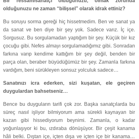
Bir ressam/sanatçı olduğunuzu, olmak zorunda
olduğunuzu ne zaman “bilişsel” olarak idrak ettiniz?
Bu soruyu sorma gereği hiç hissetmedim. Ben ve sanat ya
da sanat ve ben diye bir şey yok. Sadece varız. İç içe.
Sorgusuz. Bu sorgulamadan yaptığım bir şey. Küçük bir kız
çocuğu gibi. Nefes almayı sorgulamadığımız gibi. Sonradan
farkına varıp kendime kattığım bir şey değil, benden bir
parça olan, beraber büyüdüğümüz bir şey. Zamanla farkına
vardığım, beni sürükleyen sonsuz yolculuk sadece…
Sanatınızı icra ederken, sizi kuşatan, ele geçiren
duygulardan bahsetseniz…
Bence bu duyguların tarifi çok zor. Başka sanatçılarda bu
süreç nasıl işliyor bilmiyorum ama sürekli kaynayan bir
kazan gibi hissediyorum beynimi. Zamanla, o kadar
yoğunlaşıyor ki bu, ızdıraba dönüşüyor. Bir çeşit kanama
hâli belki. Dıştan içe, içten dışa ve içten içe bir kanama…