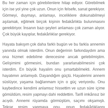
Bu her zaman için görebilenlere hitap ediyor. Görebilmek
için ise yol yine çok uzun. Onun için felsefe, sanat gerekiyor.
Görmeyi, duymayı, anlamayı, inceliklere dokunabilmeyi
aşılamak, eğitmek birçok kişinin fedakârlıkta bulunmasını
gerektiriyor. İnsanın bazı şeyleri anlaması çok zaman alıyor.
Çok büyük kayıplar, fedakârlıklar gerekiyor.
Hayata bakışım çok daha farklı bugün ve bu farkla annemin
yanında olmak isterdim. Onun değerinin farkındaydım ama
ona hizmet edebilme derecesine ancak gelebilmiştim.
Gelişimimi görmesini, bundan yararlanabilmesini çok
isterdim. En büyük hayalim onu şımartabilmekti. Annem
hayatımın anlamıydı. Dayandığım güçtü. Hayalerimi annem
süslüyor, yaşama bağlanmam için o güç veriyordu. Onu
kaybedince kendimi anlamsız hissettim ve uzun süre içime
gömüldüm, resim yapmayı dahi reddettim. Tarifi imkânsız bir
acıydı. Annemi rüyamda görmüştüm, saçımı okşamıştı.
Tekrar resim yapmaya onu, onun fedakârlıklarını