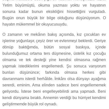
Yetim büyümüştü, okuma yazması yoktu ve hayatının
sonuna kadar bunun eksikliğini hissettiğini vurguladı.
Bugün onun büyük bir bilge olduğunu düşünüyorum. O
hayatın mükemmel bir okuyucusuydu.
O zamanın ve mekânın bakış açısında, kız çocukları ev
işlerine yoğunlaşır, çeyiz örer ve evlenmeyi beklerdi. Geriye
dönüp baktığımda, bütün sosyal baskıya, içinde
bulunduğumuz ortama ters düşmesine, üstelik kız çocuğu
olmama ve tek desteği yine kendisi olmasına rağmen
yapmak istediklerimi engellemedi. Şu sonuca varıyorum
bunları düşününce; farkında olmasa herkes gibi
davranmamı isterdi herhâlde. İmkânı olsa dünyayı ayağıma
sererdi, eminim. Ama elinden sadece beni engellememek
geliyordu. İstese beni engelleyebilirdi ama yapmadı. Beni
kendi dünyama bıraktı. Annemin verdiği bu hürriyet kendimi
geliştirmemde büyük rol oynadı.