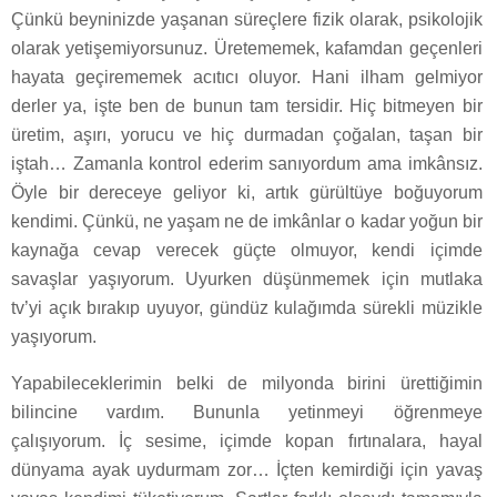
Çünkü beyninizde yaşanan süreçlere fizik olarak, psikolojik
olarak yetişemiyorsunuz. Üretememek, kafamdan geçenleri
hayata geçirememek acıtıcı oluyor. Hani ilham gelmiyor
derler ya, işte ben de bunun tam tersidir. Hiç bitmeyen bir
üretim, aşırı, yorucu ve hiç durmadan çoğalan, taşan bir
iştah… Zamanla kontrol ederim sanıyordum ama imkânsız.
Öyle bir dereceye geliyor ki, artık gürültüye boğuyorum
kendimi. Çünkü, ne yaşam ne de imkânlar o kadar yoğun bir
kaynağa cevap verecek güçte olmuyor, kendi içimde
savaşlar yaşıyorum. Uyurken düşünmemek için mutlaka
tv’yi açık bırakıp uyuyor, gündüz kulağımda sürekli müzikle
yaşıyorum.
Yapabileceklerimin belki de milyonda birini ürettiğimin
bilincine vardım. Bununla yetinmeyi öğrenmeye
çalışıyorum. İç sesime, içimde kopan fırtınalara, hayal
dünyama ayak uydurmam zor… İçten kemirdiği için yavaş