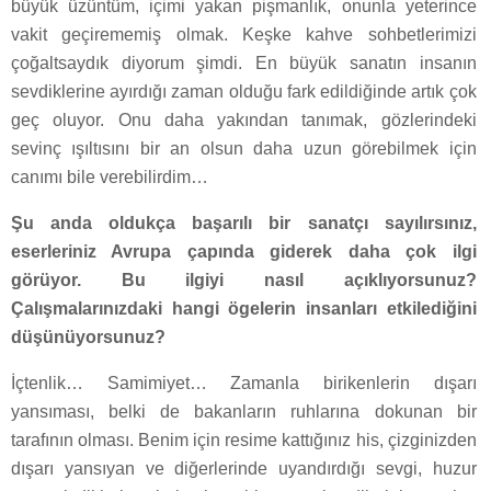
büyük üzüntüm, içimi yakan pişmanlık, onunla yeterince
vakit geçirememiş olmak. Keşke kahve sohbetlerimizi
çoğaltsaydık diyorum şimdi. En büyük sanatın insanın
sevdiklerine ayırdığı zaman olduğu fark edildiğinde artık çok
geç oluyor. Onu daha yakından tanımak, gözlerindeki
sevinç ışıltısını bir an olsun daha uzun görebilmek için
canımı bile verebilirdim…
Şu anda oldukça başarılı bir sanatçı sayılırsınız,
eserleriniz Avrupa çapında giderek daha çok ilgi
görüyor. Bu ilgiyi nasıl açıklıyorsunuz?
Çalışmalarınızdaki hangi ögelerin insanları etkilediğini
düşünüyorsunuz?
İçtenlik… Samimiyet… Zamanla birikenlerin dışarı
yansıması, belki de bakanların ruhlarına dokunan bir
tarafının olması. Benim için resime kattığınız his, çizginizden
dışarı yansıyan ve diğerlerinde uyandırdığı sevgi, huzur