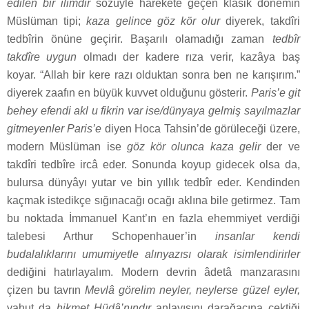
edile
n bir ilimdir
sözüyle harekete geçen klasik dönemin
Müslüman tipi;
kaza gelince göz kör olur
diyerek, takdîri
tedbîrin önüne geçirir. Başarılı olamadığı zaman
tedbîr
takdîre uygun
olmadı der kadere rıza verir, kazâya baş
koyar. “Allah bir kere razı olduktan sonra ben ne karışırım.”
diyerek zaafın en büyük kuvvet olduğunu gösterir.
Paris’e git
behey efendi akl u fikrin var ise/dünyaya gelmiş sayılmazlar
gitmeyenler Paris’e
diyen Hoca Tahsin’de görüleceği üzere,
modern Müslüman ise
göz kör olunca kaza gelir
der ve
takdîri tedbîre ircâ eder. Sonunda koyup gidecek olsa da,
bulursa dünyâyı yutar ve bin yıllık tedbîr eder. Kendinden
kaçmak istedikçe sığınacağı ocağı aklına bile getirmez. Tam
bu noktada İmmanuel Kant’ın en fazla ehemmiyet verdiği
talebesi Arthur Schopenhauer’in
insanlar kendi
budalalıklarını umumiyetle alınyazısı olarak isimlendirirler
dediğini hatırlayalım. Modern devrin âdetâ manzarasını
çizen bu tavrın
Mevlâ görelim neyler, neylerse güzel eyler,
yahut da
hikmet Hüdâ’nındır
anlayışını darağacına çektiği