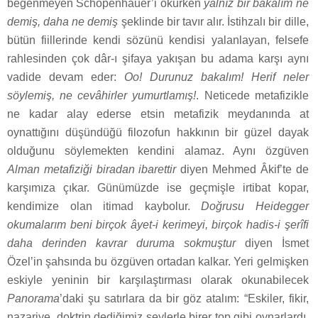
beğenmeyen Schopenhauer’i okurken
yalnız bir bakalım ne
demiş, daha ne demiş
şeklinde bir tavır alır. İstihzalı bir dille,
bütün fiillerinde kendi sözünü kendisi yalanlayan, felsefe
rahlesinden çok dâr-ı şifaya yakışan bu adama karşı aynı
vadide devam eder:
Oo! Durunuz bakalım! Herif neler
söylemiş, ne cevâhirler yumurtlamış!
. Neticede metafizikle
ne kadar alay ederse etsin metafizik meydanında at
oynattığını düşündüğü filozofun hakkının bir güzel dayak
olduğunu söylemekten kendini alamaz. Aynı özgüven
Alman metafiziği biradan ibarettir
diyen Mehmed Âkif’te de
karşımıza çıkar. Günümüzde ise geçmişle irtibat kopar,
kendimize olan itimad kaybolur.
Doğrusu Heidegger
okumalarım beni birçok âyet-i kerimeyi, birçok hadis-i şerîfi
daha derinden kavrar duruma sokmuştur
diyen İsmet
Özel’in şahsında bu özgüven ortadan kalkar. Yeri gelmişken
eskiyle yeninin bir karşılaştırması olarak okunabilecek
Panorama
’daki şu satırlara da bir göz atalım: “Eskiler, fikir,
nazariye, doktrin dediğimiz şeylerle birer top gibi oynarlardı.