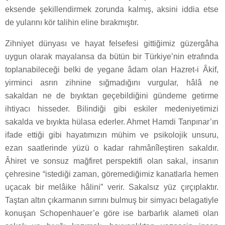
eksende şekillendirmek zorunda kalmış, aksini iddia etse
de yularını kör talihin eline bırakmıştır.
Zihniyet dünyası ve hayat felsefesi gittiğimiz güzergâha
uygun olarak mayalansa da bütün bir Türkiye’nin etrafında
toplanabileceği belki de yegane âdam olan Hazret-i Âkif,
yirminci asrın zihnine sığmadığını vurgular, hâlâ ne
sakaldan ne de bıyıktan geçebildiğini gündeme getirme
ihtiyacı hisseder. Bilindiği gibi eskiler medeniyetimizi
sakalda ve bıyıkta hülasa ederler. Ahmet Hamdi Tanpınar’ın
ifade ettiği gibi hayatımızın mühim ve psikolojik unsuru,
ezan saatlerinde yüzü o kadar rahmânîleştiren sakaldır.
Âhiret ve sonsuz mağfiret perspektifi olan sakal, insanın
çehresine “istediği zaman, göremediğimiz kanatlarla hemen
uçacak bir melâike hâlini” verir. Sakalsız yüz çırçıplaktır.
Taştan altın çıkarmanın sırrını bulmuş bir simyacı belagatiyle
konuşan Schopenhauer’e göre ise barbarlık alameti olan