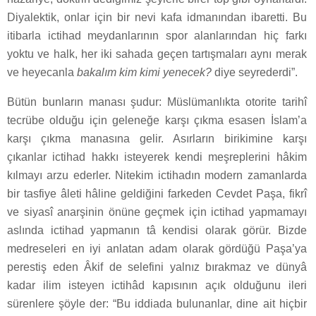
Diyalektik, onlar için bir nevi kafa idmanından ibaretti. Bu
itibarla ictihad meydanlarının spor alanlarından hiç farkı
yoktu ve halk, her iki sahada geçen tartışmaları aynı merak
ve heyecanla
bakalım kim kimi yenecek?
diye seyrederdi”.
Bütün bunların manası şudur: Müslümanlıkta otorite tarihî
tecrübe olduğu için geleneğe karşı çıkma esasen İslam’a
karşı çıkma manasına gelir. Asırların birikimine karşı
çıkanlar ictihad hakkı isteyerek kendi meşreplerini hâkim
kılmayı arzu ederler. Nitekim ictihadın modern zamanlarda
bir tasfiye âleti hâline geldiğini farkeden Cevdet Paşa, fikrî
ve siyasî anarşinin önüne geçmek için ictihad yapmamayı
aslında ictihad yapmanın tâ kendisi olarak görür. Bizde
medreseleri en iyi anlatan adam olarak gördüğü Paşa’ya
perestiş eden Âkif de selefini yalnız bırakmaz ve dünyâ
kadar ilim isteyen ictihâd kapısının açık olduğunu ileri
sürenlere şöyle der: “Bu iddiada bulunanlar, dine ait hiçbir