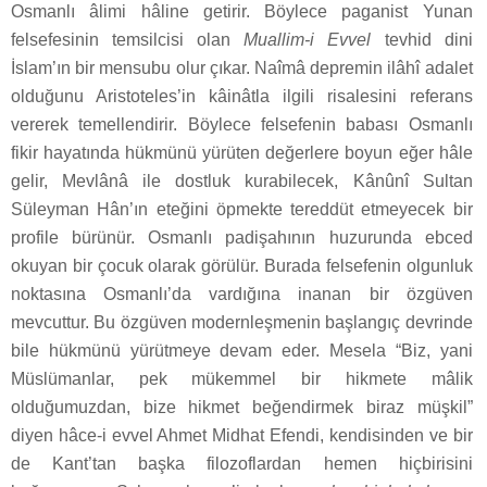
Osmanlı âlimi hâline getirir. Böylece paganist Yunan
felsefesinin temsilcisi olan
Muallim-i Evvel
tevhid dini
İslam’ın bir mensubu olur çıkar. Naîmâ depremin ilâhî adalet
olduğunu Aristoteles’in kâinâtla ilgili risalesini referans
vererek temellendirir. Böylece felsefenin babası Osmanlı
fikir hayatında hükmünü yürüten değerlere boyun eğer hâle
gelir, Mevlânâ ile dostluk kurabilecek, Kânûnî Sultan
Süleyman Hân’ın eteğini öpmekte tereddüt etmeyecek bir
profile bürünür. Osmanlı padişahının huzurunda ebced
okuyan bir çocuk olarak görülür. Burada felsefenin olgunluk
noktasına Osmanlı’da vardığına inanan bir özgüven
mevcuttur. Bu özgüven modernleşmenin başlangıç devrinde
bile hükmünü yürütmeye devam eder. Mesela “Biz, yani
Müslümanlar, pek mükemmel bir hikmete mâlik
olduğumuzdan, bize hikmet beğendirmek biraz müşkil”
diyen hâce-i evvel Ahmet Midhat Efendi, kendisinden ve bir
de Kant’tan başka filozoflardan hemen hiçbirisini