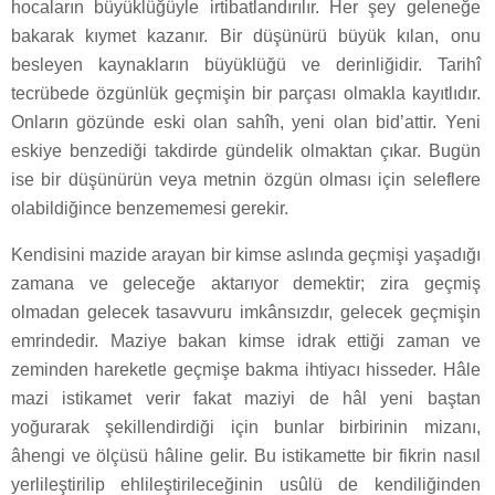
hocaların büyüklüğüyle irtibatlandırılır. Her şey geleneğe
bakarak kıymet kazanır. Bir düşünürü büyük kılan, onu
besleyen kaynakların büyüklüğü ve derinliğidir. Tarihî
tecrübede özgünlük geçmişin bir parçası olmakla kayıtlıdır.
Onların gözünde eski olan sahîh, yeni olan bid’attir. Yeni
eskiye benzediği takdirde gündelik olmaktan çıkar. Bugün
ise bir düşünürün veya metnin özgün olması için seleflere
olabildiğince benzememesi gerekir.
Kendisini mazide arayan bir kimse aslında geçmişi yaşadığı
zamana ve geleceğe aktarıyor demektir; zira geçmiş
olmadan gelecek tasavvuru imkânsızdır, gelecek geçmişin
emrindedir. Maziye bakan kimse idrak ettiği zaman ve
zeminden hareketle geçmişe bakma ihtiyacı hisseder. Hâle
mazi istikamet verir fakat maziyi de hâl yeni baştan
yoğurarak şekillendirdiği için bunlar birbirinin mizanı,
âhengi ve ölçüsü hâline gelir. Bu istikamette bir fikrin nasıl
yerlileştirilip ehlileştirileceğinin usûlü de kendiliğinden