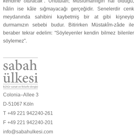
kendine oturacak
”. Unutulan; Müslümanlığın hâl olduğu,
hâlin ise kâle sığmayacağı gerçeğidir. Senelerdir cenk
meydanında sahibini kaybetmiş bir at gibi kişneyip
durmamızın sebebi budur. Bitirirken Müstakîm-zâde ile
beraber tekrar edelim: “Söyleyenler kendin bilmez bilenler
söylemez”.
Colonia–Allee 3
D-51067 Köln
T +49 221 942240-261
F +49 221 942240-201
info@sabahulkesi.com