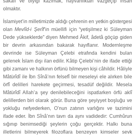
sakalı ve bıyığı kazımak, hayvanlıktan vazgeçip insan
olmaktır.
İslamiyet’in milletimizde aldığı çehrenin en yetkin göstergesi
olan
Mevlîd-i Şerîf
’in müellifi için “yetişilmez ki Süleyman
Dede yükseklerde” diyen Mehmed Âkif, âdetâ göçüp giden
bir devrin arkasından bakarak hayıflanır. Modernleşme
devrinde ise Süleyman Çelebi etrafında kendini bulan
gelenek İslam dışı ilan edilir. Kâtip Çelebi’nin de ifade ettiği
gibi zamanı ve halkının örfünü bilmeyen kişi câhildir. Hâliyle
Mâtürîdî ile İbn Sînâ’nın felsefî bir meseleyi ele alırken bile
örfî delilleri harekete geçirmesi, tesadüf değildir. Mesela
Mâtürîdî Allah’a şey denilebileceğini ispatlarken örfü aklî
delillerden biri olarak görür. Buna göre şeyiyyet boşluğu ve
yokluğu nefyederken, O’nun zatının varlığını ve tazimini
ifade eder. İbn Sînâ’nın tavrı da aynı vadidedir: Cumhûrun
sığınıp benimsediği şeylerin çoğu gerçektir. Halkı buna
illetlerini bilmeyerek filozoflara benzeyen kimseler sevk