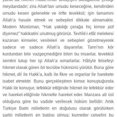
meydandadır; zira Allah’tan umudu keseceğine, kendinden
umudu kesen gelenekte ve örfte tevekkül; işin tamamını
Allah’a havale etmek ve sebepleri dikkate almamaktır.
Modern Müslüman, “Hak yakdığı çerağa hiç kimse püf
diyemez” hakikatini unutmuş görünür. Tevhîd-i efâl melekesi
kazanan kimseler, vesileleri ve sebepleri gözetmeyerek
sadece ve sadece Allah’a dayanırlar. Tanrı’nın kör
kurdundan bile vazgeçmediğini bilen bu insanlar, tevekkül
semtini tutup her işi Allah’a ısmarlarlar. Hâliyle felsefeyi
hikmet olarak gören bir tecrübe hükmünü yürütür. Buna göre
hikmet, dil ile Hakk’a, kalb ile fikre ve organlar ile harekete
isabet etmektir. Bunu gerçekleştiren kimse konuştuğunda
Hakk ile konuşur, tefekkür ettiğinde hikmet ile tefekkür eder
ve hareket ettiğinde hikmetle hareket eder. Manzara alt üst
olduğuna göre bu vadide verilecek hüküm bellidir: Artık
Türkiye Batılı milletlerin en doğulusu olarak görülürken
şarklı milletlerin en batılısı olmuş; kıymetler cetvelini bu