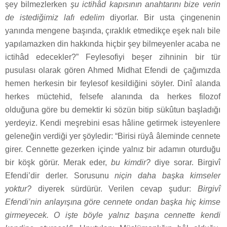
şey bilmezlerken
şu ictihâd kapısının anahtarını bize verin
de istediğimiz lafı edelim
diyorlar. Bir usta çingenenin
yanında mengene başında, çıraklık etmedikçe eşek nalı bile
yapılamazken din hakkında hiçbir şey bilmeyenler acaba ne
ictihâd edecekler?” Feylesofiyi beşer zihninin bir tür
pusulası olarak gören Ahmed Midhat Efendi de çağımızda
hemen herkesin bir feylesof kesildiğini söyler. Dinî alanda
herkes müctehid, felsefe alanında da herkes filozof
olduğuna göre bu demektir ki sözün bitip sükûtun başladığı
yerdeyiz. Kendi meşrebini esas hâline getirmek isteyenlere
geleneğin verdiği yer şöyledir: “Birisi rüyâ âleminde cennete
girer. Cennette gezerken içinde yalnız bir adamın oturduğu
bir köşk görür. Merak eder,
bu kimdir?
diye sorar. Birgivî
Efendi’dir derler. Sorusunu
niçin daha başka kimseler
yoktur?
diyerek sürdürür. Verilen cevap şudur:
Birgivî
Efendi’nin anlayışına göre cennete ondan başka hiç kimse
girmeyecek. O işte böyle yalnız başına cennette kendi