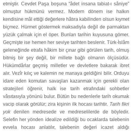
etmiştir. Cevdet Paşa boşuna “âdet insana tabiat-ı sâniye”
olmuştur hükmünü vermez. Modern dönem ise halkın
kendisine mâl ettiği değerlere hâtıra kabilinden olsun kıymet
biçmez. Hürmet göstermek maksadıyla değil de parmaktan
yüzük çalmak için el öper. Bunları tarihin kuyusuna gömer.
Geçmişte ise hemen her seviye tarihten beslenir. Türk-İslâm
geleneğinde etrafa hâkim bir çınar gibi görülen tarih, olmuş
bitmiş bir şey değil, bir millete bağlı olmanın ölçüsüdür.
Hükümdârlar geçmiş milletler ve devletlere bakarak ibret
alır. Vezîr kılıç ve kalemin ne manaya geldiğini bilir. Orduyu
idare eden komutan savaşları kazanmak için gerekli olan
stratejileri öğrenir, halk ise tarih etrafındaki sohbetler
vâsıtasıyla yönünü bulur. Bütün bu nedenlerle tarih okumak
vacip olarak görülür; zira kişinin ilk hocası tarihtir.
Tarih fikri
yok
denilen medresede ve medreselilerde de böyledir.
Selefin her yönden idealize edildiği bu ocaklarda talebenin
evvela hocası anlatılır, talebenin değeri icazet aldığı