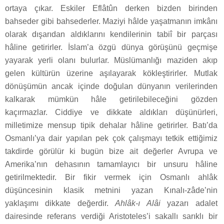
ortaya çıkar. Eskiler Eflâtûn derken bizden birinden
bahseder gibi bahsederler. Maziyi hâlde yaşatmanın imkânı
olarak dışarıdan aldıklarını kendilerinin tabiî bir parçası
hâline getirirler. İslam’a özgü dünya görüşünü geçmişe
yayarak yerli olanı bulurlar. Müslümanlığı maziden akıp
gelen kültürün üzerine aşılayarak kökleştirirler. Mutlak
dönüşümün ancak içinde doğulan dünyanın verilerinden
kalkarak mümkün hâle getirilebileceğini gözden
kaçırmazlar. Ciddiye ve dikkate aldıkları düşünürleri,
milletimize mensup tipik dehalar hâline getirirler. Batı’da
Osmanlı’ya dair yapılan pek çok çalışmayı tetkik ettiğimiz
takdirde görülür ki bugün bize ait değerler Avrupa ve
Amerika’nın dehasının tamamlayıcı bir unsuru hâline
getirilmektedir. Bir fikir vermek için Osmanlı ahlâk
düşüncesinin klasik metnini yazan Kınalı-zâde’nin
yaklaşımı dikkate değerdir.
Ahlâk-ı Alâi
yazarı adalet
dairesinde referans verdiği Aristoteles’i sakallı sarıklı bir