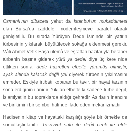
Osmanlı’nın dibacesi
yahut da
İstanbul’un mukaddimesi
olan Bursa’da caddeler modernleşmeye paralel olarak
genişletilir. Bu sırada Yürüyen Dede is­minde bir yatırın
türbesinin yıkılarak, büyütülecek sokağa eklenmesi gerekir.
Vâli Ahmet Vefik Pa­şa ulemâ ve eşraftan bazılarıyla beraber
türbenin başına giderek
yürü ya dede!
diye üç kere nida
ettikten sonra;
dede hazretleri elbette yürümüş git­miştir,
ayak altında kalacak değil ya!
diyerek türbenin yı­kılmasını
emreder. Eskiyle irtibatı koparan bu tavır, bir hayat tarzının
sona erdiğinin ilanıdır. Yıkılan elbette ki sadece türbe değil,
İslamiyet’in bu topraklarda aldığı çehredir. Asırların inancını
ve birikimini bir sembol hâlinde ifade eden mekanizmadır.
Hadisenin kitap ve hayattaki karşılığı şöyle bir örnekle de
somutlaştırılabilir:
Tasavvuf sulh ile değil cenk ile
elde