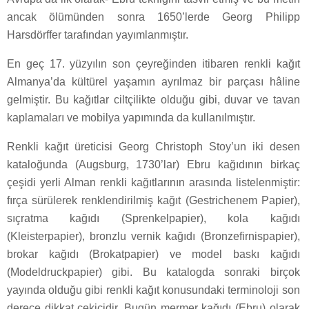
ancak ölümünden sonra 1650’lerde Georg Philipp
Harsdörffer tarafından yayımlanmıştır.
En geç 17. yüzyılın son çeyreğinden itibaren renkli kağıt
Almanya’da kültürel yaşamın ayrılmaz bir parçası hâline
gelmiştir. Bu kağıtlar ciltçilikte olduğu gibi, duvar ve tavan
kaplamaları ve mobilya yapımında da kullanılmıştır.
Renkli kağıt üreticisi Georg Christoph Stoy’un iki desen
kataloğunda (Augsburg, 1730’lar) Ebru kağıdının birkaç
çeşidi yerli Alman renkli kağıtlarının arasında listelenmiştir:
fırça sürülerek renklendirilmiş kağıt (Gestrichenem Papier),
sıçratma kağıdı (Sprenkelpapier), kola kağıdı
(Kleisterpapier), bronzlu vernik kağıdı (Bronzefirnispapier),
brokar kağıdı (Brokatpapier) ve model baskı kağıdı
(Modeldruckpapier) gibi. Bu katalogda sonraki birçok
yayında olduğu gibi renkli kağıt konusundaki terminoloji son
derece dikkat çekicidir. Bugün mermer kağıdı (Ebru) olarak