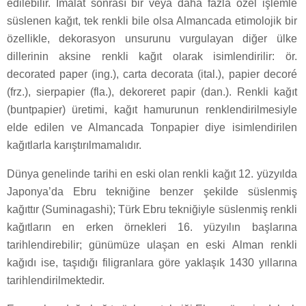
edilebilir. İmalat sonrası bir veya daha fazla özel işlemle
süslenen kağıt, tek renkli bile olsa Almancada etimolojik bir
özellikle, dekorasyon unsurunu vurgulayan diğer ülke
dillerinin aksine renkli kağıt olarak isimlendirilir: ör.
decorated paper (ing.), carta decorata (ital.), papier decoré
(frz.), sierpapier (fla.), dekoreret papir (dan.). Renkli kağıt
(buntpapier) üretimi, kağıt hamurunun renklendirilmesiyle
elde edilen ve Almancada Tonpapier diye isimlendirilen
kağıtlarla karıştırılmamalıdır.
Dünya genelinde tarihi en eski olan renkli kağıt 12. yüzyılda
Japonya’da Ebru tekniğine benzer şekilde süslenmiş
kağıttır (Suminagashi); Türk Ebru tekniğiyle süslenmiş renkli
kağıtların en erken örnekleri 16. yüzyılın başlarına
tarihlendirebilir; günümüze ulaşan en eski Alman renkli
kağıdı ise, taşıdığı filigranlara göre yaklaşık 1430 yıllarına
tarihlendirilmektedir.