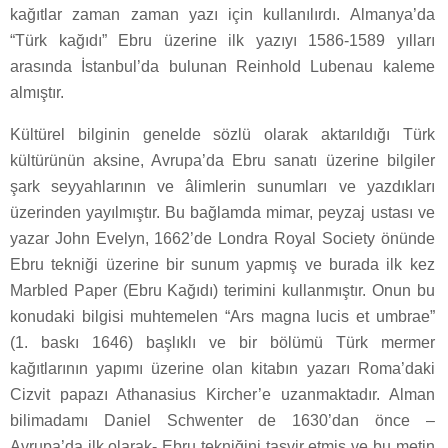
kağıtlar zaman zaman yazı için kullanılırdı. Almanya’da
“Türk kağıdı” Ebru üzerine ilk yazıyı 1586-1589 yılları
arasında İstanbul’da bulunan Reinhold Lubenau kaleme
almıştır.
Kültürel bilginin genelde sözlü olarak aktarıldığı Türk
kültürünün aksine, Avrupa’da Ebru sanatı üzerine bilgiler
şark seyyahlarının ve âlimlerin sunumları ve yazdıkları
üzerinden yayılmıştır. Bu bağlamda mimar, peyzaj ustası ve
yazar John Evelyn, 1662’de Londra Royal Society önünde
Ebru tekniği üzerine bir sunum yapmış ve burada ilk kez
Marbled Paper (Ebru Kağıdı) terimini kullanmıştır. Onun bu
konudaki bilgisi muhtemelen “Ars magna lucis et umbrae”
(1. baskı 1646) başlıklı ve bir bölümü Türk mermer
kağıtlarının yapımı üzerine olan kitabın yazarı Roma’daki
Cizvit papazı Athanasius Kircher’e uzanmaktadır. Alman
bilimadamı Daniel Schwenter de 1630’dan önce –
Avrupa’da ilk olarak- Ebru tekniğini tasvir etmiş ve bu metin