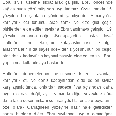
Ebru sıvısı üzerine sıçratılarak çalışılır. Ebru öncesinde
kağıda suda çözülmüş şap uygulanmaz. Oysa İran’da 16.
yüzyılda bu şaplama yöntemi yapılıyordu. Almanya’da
karnıyarık otu tohumu, arap zamkı ve kitre gibi çeşitli
bitkilerden elde edilen sıvılarla Ebru yapılmaya çalışıldı. 19.
yüzyılın sonlarına doğru -Budapeşteli cilt ustası Josef
Halfer’in Ebru tekniğinin kolaylaştırılması ile ilgili
araştırmalarının da sayesinde– deniz yosununun bir çeşidi
olan deniz kadayıfının kaynatılmasıyla elde edilen sıvı, Ebru
yapımında kullanılmaya başlandı.
Halfer’in denemelerinin neticesinde kitrenin avantajı,
karnıyarık otu ve deniz kadayıfından elde edilen sıvılar
karşılaştırıldığında, onlardan sadece fiyat açısından daha
uygun olması değil, aynı zamanda diğer yüzeylere göre
daha fazla desen imkânı sunmasıydı. Halfer Ebru boyalarını
özel olarak Carragheen yüzeyine hazır hâle getirdikten
sonra bunların diğer Ebru sıvılarına uygun olmadığına