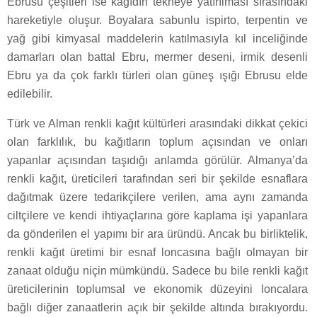
Ebrusu çeşitleri ise kağıdın tekneye yatırılması sırasındaki
hareketiyle oluşur. Boyalara sabunlu ispirto, terpentin ve
yağ gibi kimyasal maddelerin katılmasıyla kıl inceliğinde
damarları olan battal Ebru, mermer deseni, irmik desenli
Ebru ya da çok farklı türleri olan güneş ışığı Ebrusu elde
edilebilir.
Türk ve Alman renkli kağıt kültürleri arasındaki dikkat çekici
olan farklılık, bu kağıtların toplum açısından ve onları
yapanlar açısından taşıdığı anlamda görülür. Almanya’da
renkli kağıt, üreticileri tarafından seri bir şekilde esnaflara
dağıtmak üzere tedarikçilere verilen, ama aynı zamanda
ciltçilere ve kendi ihtiyaçlarına göre kaplama işi yapanlara
da gönderilen el yapımı bir ara üründü. Ancak bu birliktelik,
renkli kağıt üretimi bir esnaf loncasına bağlı olmayan bir
zanaat olduğu niçin mümkündü. Sadece bu bile renkli kağıt
üreticilerinin toplumsal ve ekonomik düzeyini loncalara
bağlı diğer zanaatlerin açık bir şekilde altında bırakıyordu.