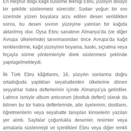
En meşhur doğu kağıt süsleme tekniği Ebru, yüzeyin dolaylı
bir şekilde süslenmesi sürecidir: Sudan yoğun bir sıvı
üzerinde yüzen boyalara arzu edilen desen verildikten
sonra, bu desen sıvının yüzeyine yatırılan bir kağıda
aktarılmış olur. Oysa Ebru sanatının Almanya’da (ve diğer
Avrupa ülkelerinde) tanınmasından önce Avrupa’da kağıt
renklendirme, kağıt yüzeyinin boyama, baskı, sıçratma veya
fırçayla sürme yöntemleriyle direk süslenmesi şeklinde
yapılagelmekteydi.
İlk Türk Ebru kâğıtlarını, 16. yüzyılın sonlarına doğru
ortadoğuda yaptıkları seyahatlerden ülkelerine dönen
seyyahlar hatıra defterlerinin içinde Almanya’ya getirdiler.
Latince ismiyle album amicorum (dostluk defteri) olarak da
bilinen bu tür hatıra defterlerinde, aile üyelerinin, dostların,
öğretmenlerin veya seyahatte tanışılan kimselerin yazıları
yer alırdı. Sayfalar çoğunlukla desenler, resimler veya
armalarla süslenmişti ve içerdikleri Ebru veya diğer renkli