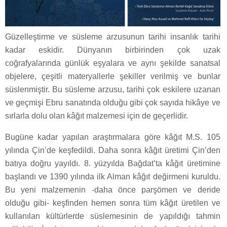
Güzelleştirme ve süsleme arzusunun tarihi insanlık tarihi
kadar eskidir. Dünyanın birbirinden çok uzak
coğrafyalarında günlük eşyalara ve aynı şekilde sanatsal
objelere, çeşitli materyallerle şekiller verilmiş ve bunlar
süslenmiştir. Bu süsleme arzusu, tarihi çok eskilere uzanan
ve geçmişi Ebru sanatında olduğu gibi çok sayıda hikâye ve
sırlarla dolu olan kâğıt malzemesi için de geçerlidir.
Bugüne kadar yapılan araştırmalara göre kâğıt M.S. 105
yılında Çin’de keşfedildi. Daha sonra kâğıt üretimi Çin’den
batıya doğru yayıldı. 8. yüzyılda Bağdat’ta kâğıt üretimine
başlandı ve 1390 yılında ilk Alman kâğıt değirmeni kuruldu.
Bu yeni malzemenin -daha önce parşömen ve deride
olduğu gibi- keşfinden hemen sonra tüm kâğıt üretilen ve
kullanılan kültürlerde süslemesinin de yapıldığı tahmin