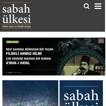
Nevi Şahsına Münhasır Bir Yazar: FİLİBELİ AHMED HİLMİ Çok Kendine Mahsus Bir Roman: A’MAK-I HAYAL
Melek Paşalı