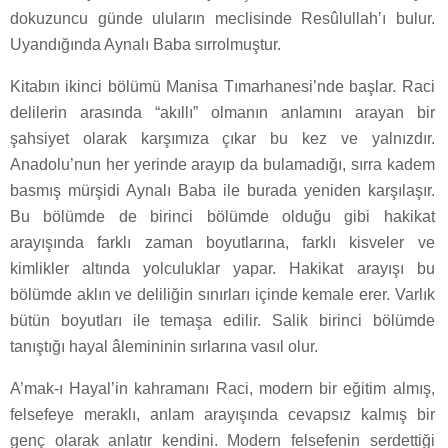
dokuzuncu günde uluların meclisinde Resûlullah’ı bulur.
Uyandığında Aynalı Baba sırrolmuştur.
Kitabın ikinci bölümü Manisa Tımarhanesi’nde başlar. Raci
delilerin arasında “akıllı” olmanın anlamını arayan bir
şahsiyet olarak karşımıza çıkar bu kez ve yalnızdır.
Anadolu’nun her yerinde arayıp da bulamadığı, sırra kadem
basmış mürşidi Aynalı Baba ile burada yeniden karşılaşır.
Bu bölümde de birinci bölümde olduğu gibi hakikat
arayışında farklı zaman boyutlarına, farklı kisveler ve
kimlikler altında yolculuklar yapar. Hakikat arayışı bu
bölümde aklın ve deliliğin sınırları içinde kemale erer. Varlık
bütün boyutları ile temaşa edilir. Salik birinci bölümde
tanıştığı hayal âlemininin sırlarına vasıl olur.
A’mak-ı Hayal’in kahramanı Raci, modern bir eğitim almış,
felsefeye meraklı, anlam arayışında cevapsız kalmış bir
genç olarak anlatır kendini. Modern felsefenin serdettiği