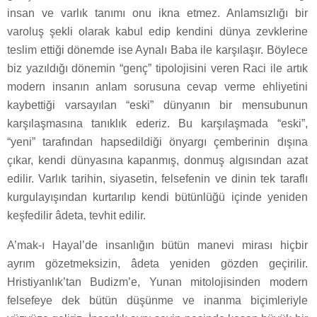
insan ve varlık tanımı onu ikna etmez. Anlamsızlığı bir
varoluş şekli olarak kabul edip kendini dünya zevklerine
teslim ettiği dönemde ise Aynalı Baba ile karşılaşır. Böylece
biz yazıldığı dönemin “genç” tipolojisini veren Raci ile artık
modern insanın anlam sorusuna cevap verme ehliyetini
kaybettiği varsayılan “eski” dünyanın bir mensubunun
karşılaşmasına tanıklık ederiz. Bu karşılaşmada “eski”,
“yeni” tarafından hapsedildiği önyargı çemberinin dışına
çıkar, kendi dünyasına kapanmış, donmuş algısından azat
edilir. Varlık tarihin, siyasetin, felsefenin ve dinin tek taraflı
kurgulayışından kurtarılıp kendi bütünlüğü içinde yeniden
keşfedilir âdeta, tevhit edilir.
A’mak-ı Hayal’de insanlığın bütün manevi mirası hiçbir
ayrım gözetmeksizin, âdeta yeniden gözden geçirilir.
Hristiyanlık’tan Budizm’e, Yunan mitolojisinden modern
felsefeye dek bütün düşünme ve inanma biçimleriyle