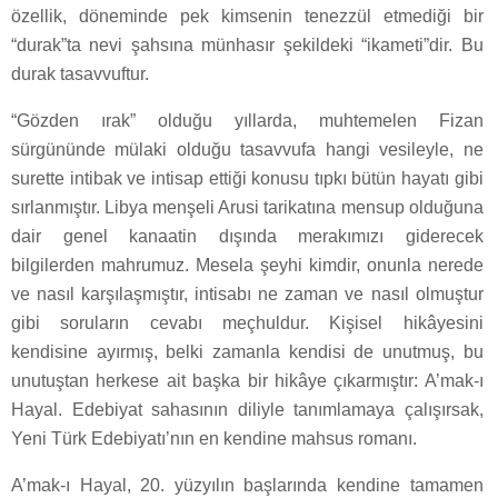
özellik, döneminde pek kimsenin tenezzül etmediği bir
“durak”ta nevi şahsına münhasır şekildeki “ikameti”dir. Bu
durak tasavvuftur.
“Gözden ırak” olduğu yıllarda, muhtemelen Fizan
sürgününde mülaki olduğu tasavvufa hangi vesileyle, ne
surette intibak ve intisap ettiği konusu tıpkı bütün hayatı gibi
sırlanmıştır. Libya menşeli Arusi tarikatına mensup olduğuna
dair genel kanaatin dışında merakımızı giderecek
bilgilerden mahrumuz. Mesela şeyhi kimdir, onunla nerede
ve nasıl karşılaşmıştır, intisabı ne zaman ve nasıl olmuştur
gibi soruların cevabı meçhuldur. Kişisel hikâyesini
kendisine ayırmış, belki zamanla kendisi de unutmuş, bu
unutuştan herkese ait başka bir hikâye çıkarmıştır: A’mak-ı
Hayal. Edebiyat sahasının diliyle tanımlamaya çalışırsak,
Yeni Türk Edebiyatı’nın en kendine mahsus romanı.
A’mak-ı Hayal, 20. yüzyılın başlarında kendine tamamen