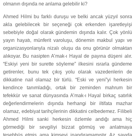
olmanın dışında ne anlama gelebilir ki?
Ahmed Hilmi bu farklı duruşu ve belki ancak yüzyıl sonra
akla gelebilecek bir seçeneği çok erkenden işaretleyişi
sebebiyle doğal olarak gündemin dışında kalır. Çok yönlü
yayın hayatı, münferit varoluşu, dönemin makbul yapı ve
organizasyonlarıyla nizalı oluşu da onu görünür olmaktan
alıkoyar. Bu nasipten A’mak-ı Hayal de payına düşeni alır.
“Eskiyi yeni bir surette söyleme” ilkesini ısrarla gündeme
getirenler, bunu tek çıkış yolu olarak vazedenlerin de
dikkatine nail olamaz bir türlü. “Eski ve yeni”yi herkesin
kendince tanımladığı, ortak bir zeminden mahrum bir
tefekkür ve sanat dünyasında A’mak-ı Hayal birkaç satırlık
değerlendirmelerin dışında herhangi bir iltifata mazhar
olamaz, edebiyat tarihçilerinin dikkatini celbedemez. Filibeli
Ahmed Hilmi sanki herkesin özlemle andığı ama hiç
görmediği bir sevgiliyi bizzat görmüş ve anlatmaya
teşebbüs etmiş ama kimseyi inandıramamıştır. Az sayıda