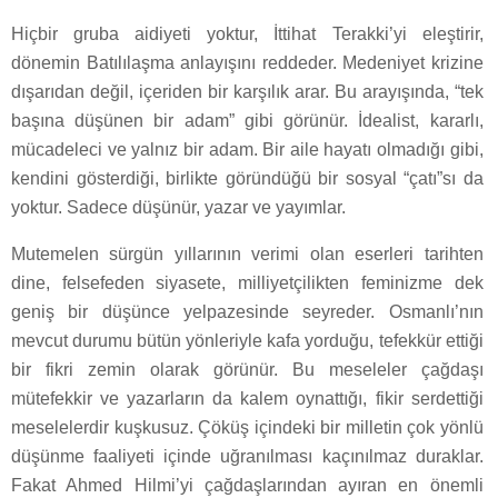
Hiçbir gruba aidiyeti yoktur, İttihat Terakki’yi eleştirir,
dönemin Batılılaşma anlayışını reddeder. Medeniyet krizine
dışarıdan değil, içeriden bir karşılık arar. Bu arayışında, “tek
başına düşünen bir adam” gibi görünür. İdealist, kararlı,
mücadeleci ve yalnız bir adam. Bir aile hayatı olmadığı gibi,
kendini gösterdiği, birlikte göründüğü bir sosyal “çatı”sı da
yoktur. Sadece düşünür, yazar ve yayımlar.
Mutemelen sürgün yıllarının verimi olan eserleri tarihten
dine, felsefeden siyasete, milliyetçilikten feminizme dek
geniş bir düşünce yelpazesinde seyreder. Osmanlı’nın
mevcut durumu bütün yönleriyle kafa yorduğu, tefekkür ettiği
bir fikri zemin olarak görünür. Bu meseleler çağdaşı
mütefekkir ve yazarların da kalem oynattığı, fikir serdettiği
meselelerdir kuşkusuz. Çöküş içindeki bir milletin çok yönlü
düşünme faaliyeti içinde uğranılması kaçınılmaz duraklar.
Fakat Ahmed Hilmi’yi çağdaşlarından ayıran en önemli