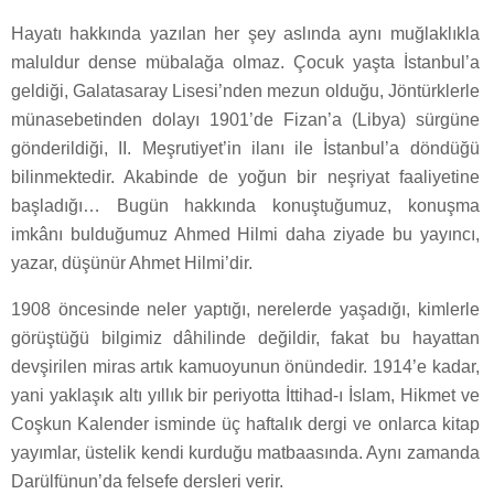
Hayatı hakkında yazılan her şey aslında aynı muğlaklıkla
maluldur dense mübalağa olmaz. Çocuk yaşta İstanbul’a
geldiği, Galatasaray Lisesi’nden mezun olduğu, Jöntürklerle
münasebetinden dolayı 1901’de Fizan’a (Libya) sürgüne
gönderildiği, II. Meşrutiyet’in ilanı ile İstanbul’a döndüğü
bilinmektedir. Akabinde de yoğun bir neşriyat faaliyetine
başladığı… Bugün hakkında konuştuğumuz, konuşma
imkânı bulduğumuz Ahmed Hilmi daha ziyade bu yayıncı,
yazar, düşünür Ahmet Hilmi’dir.
1908 öncesinde neler yaptığı, nerelerde yaşadığı, kimlerle
görüştüğü bilgimiz dâhilinde değildir, fakat bu hayattan
devşirilen miras artık kamuoyunun önündedir. 1914’e kadar,
yani yaklaşık altı yıllık bir periyotta İttihad-ı İslam, Hikmet ve
Coşkun Kalender isminde üç haftalık dergi ve onlarca kitap
yayımlar, üstelik kendi kurduğu matbaasında. Aynı zamanda
Darülfünun’da felsefe dersleri verir.