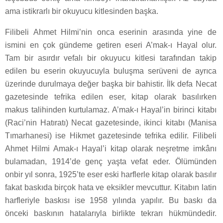
ama istikrarlı bir okuyucu kitlesinden başka.
Filibeli Ahmet Hilmi’nin onca eserinin arasında yine de
ismini en çok gündeme getiren eseri A’mak-ı Hayal olur.
Tam bir asırdır vefalı bir okuyucu kitlesi tarafından takip
edilen bu eserin okuyucuyla buluşma serüveni de ayrıca
üzerinde durulmaya değer başka bir bahistir. İlk defa Necat
gazetesinde tefrika edilen eser, kitap olarak basılırken
makus talihinden kurtulamaz. A’mak-ı Hayal’in birinci kitabı
(Raci’nin Hatıratı) Necat gazetesinde, ikinci kitabı (Manisa
Tımarhanesi) ise Hikmet gazetesinde tefrika edilir. Filibeli
Ahmet Hilmi Amak-ı Hayal’i kitap olarak neşretme imkânı
bulamadan, 1914’de genç yaşta vefat eder. Ölümünden
onbir yıl sonra, 1925’te eser eski harflerle kitap olarak basılır
fakat baskıda birçok hata ve eksikler mevcuttur. Kitabın latin
harfleriyle baskısı ise 1958 yılında yapılır. Bu baskı da
önceki baskının hatalarıyla birlikte tekrarı hükmündedir.