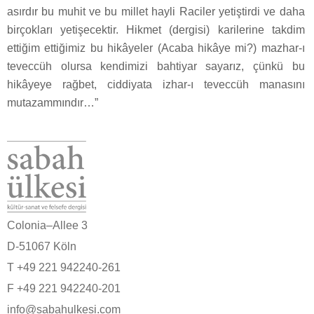
asırdır bu muhit ve bu millet hayli Raciler yetiştirdi ve daha
birçokları yetişecektir. Hikmet (dergisi) karilerine takdim
ettiğim ettiğimiz bu hikâyeler (Acaba hikâye mi?) mazhar-ı
teveccüh olursa kendimizi bahtiyar sayarız, çünkü bu
hikâyeye rağbet, ciddiyata izhar-ı teveccüh manasını
mutazammındır…”
Colonia–Allee 3
D-51067 Köln
T +49 221 942240-261
F +49 221 942240-201
info@sabahulkesi.com