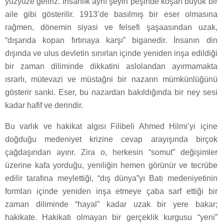
yüzyüze geliriz. İnsanlık aynı şeyin peşinde koşan büyük bir
aile gibi gösterilir. 1913’de basılmış bir eser olmasına
rağmen, dönemin siyasi ve felsefi şaşaasından uzak,
“dışarıda kopan fırtınaya karşı” biganedir. İnsanın din
dışında ve ulus devletin sınırları içinde yeniden inşa edildiği
bir zaman diliminde dikkatini aslolandan ayırmamakta
ısrarlı, mütevazi ve müstağni bir nazarın mümkünlüğünü
gösterir sanki. Eser, bu nazardan bakıldığında bir ney sesi
kadar hafif ve derindir.
Bu varlık ve hakikat algısı Filibeli Ahmed Hilmi’yi içine
doğduğu medeniyet krizine cevap arayışında birçok
çağdaşından ayırır. Zira o, herkesin “somut” değişimler
üzerine kafa yorduğu, yeniliğin hemen görünür ve tecrübe
edilir tarafına meylettiği, “dış dünya”yı Batı medeniyetinin
formları içinde yeniden inşa etmeye çaba sarf ettiği bir
zaman diliminde “hayal” kadar uzak bir yere bakar;
hakikate. Hakikati olmayan bir gerçeklik kurgusu “yeni”