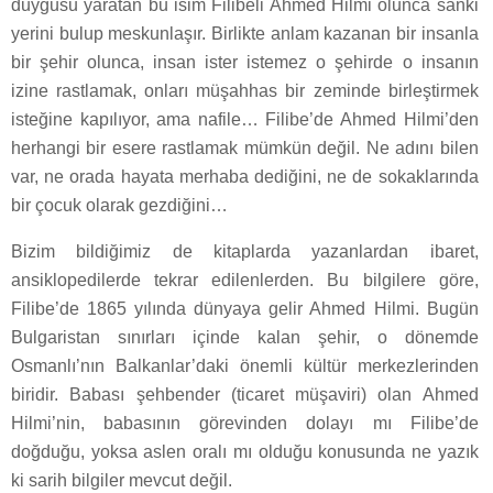
duygusu yaratan bu isim Filibeli Ahmed Hilmi olunca sanki
yerini bulup meskunlaşır. Birlikte anlam kazanan bir insanla
bir şehir olunca, insan ister istemez o şehirde o insanın
izine rastlamak, onları müşahhas bir zeminde birleştirmek
isteğine kapılıyor, ama nafile… Filibe’de Ahmed Hilmi’den
herhangi bir esere rastlamak mümkün değil. Ne adını bilen
var, ne orada hayata merhaba dediğini, ne de sokaklarında
bir çocuk olarak gezdiğini…
Bizim bildiğimiz de kitaplarda yazanlardan ibaret,
ansiklopedilerde tekrar edilenlerden. Bu bilgilere göre,
Filibe’de 1865 yılında dünyaya gelir Ahmed Hilmi. Bugün
Bulgaristan sınırları içinde kalan şehir, o dönemde
Osmanlı’nın Balkanlar’daki önemli kültür merkezlerinden
biridir. Babası şehbender (ticaret müşaviri) olan Ahmed
Hilmi’nin, babasının görevinden dolayı mı Filibe’de
doğduğu, yoksa aslen oralı mı olduğu konusunda ne yazık
ki sarih bilgiler mevcut değil.