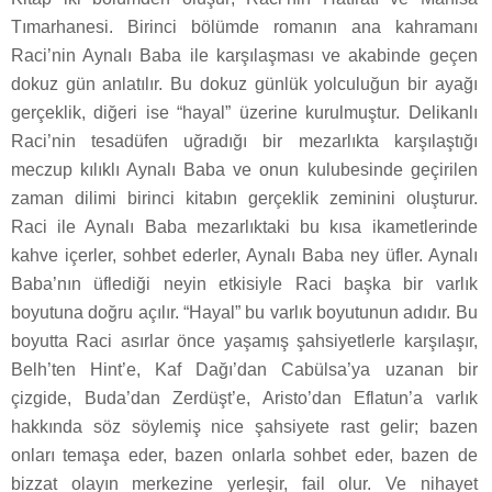
Tımarhanesi. Birinci bölümde romanın ana kahramanı
Raci’nin Aynalı Baba ile karşılaşması ve akabinde geçen
dokuz gün anlatılır. Bu dokuz günlük yolculuğun bir ayağı
gerçeklik, diğeri ise “hayal” üzerine kurulmuştur. Delikanlı
Raci’nin tesadüfen uğradığı bir mezarlıkta karşılaştığı
meczup kılıklı Aynalı Baba ve onun kulubesinde geçirilen
zaman dilimi birinci kitabın gerçeklik zeminini oluşturur.
Raci ile Aynalı Baba mezarlıktaki bu kısa ikametlerinde
kahve içerler, sohbet ederler, Aynalı Baba ney üfler. Aynalı
Baba’nın üflediği neyin etkisiyle Raci başka bir varlık
boyutuna doğru açılır. “Hayal” bu varlık boyutunun adıdır. Bu
boyutta Raci asırlar önce yaşamış şahsiyetlerle karşılaşır,
Belh’ten Hint’e, Kaf Dağı’dan Cabülsa’ya uzanan bir
çizgide, Buda’dan Zerdüşt’e, Aristo’dan Eflatun’a varlık
hakkında söz söylemiş nice şahsiyete rast gelir; bazen
onları temaşa eder, bazen onlarla sohbet eder, bazen de
bizzat olayın merkezine yerleşir, fail olur. Ve nihayet