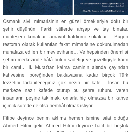
Osmanlı sivil mimarisinin en güzel örnekleriyle dolu bir
şehir düşünün. Farklı stillerde ahşap ve taş binalar,
muhteşem konaklar, arnavut kaldırımı sokaklar… Bugün
restoran olarak kullanılan fakat mimarisine dokunulmadan
muhafaza edilen bir mevlevihane… Ve hepsinden önemlisi
şehrin merkezinde hâlâ bütün sadeliği ve güzelliğiyle kaim
bir cami… II. Murat’tan kalma caminin altında çayından
kahvesine, böreğinden baklavasına kadar birçok Türk
lezzetini tadabileceğiniz çok nezih bir kafe… İnsan bu
merkeze nazır kafede oturup bu şehre ruhunu veren
insanların peşine takılmak, onlarla hiç olmazsa bir kahve
içimlik sürede de olsa hemhâl olmak istiyor.
Filibe deyince benim aklıma hemen ismine sıfat olduğu
Ahmed Hilmi gelir. Ahmed Hilmi deyince hafif bir boşluk