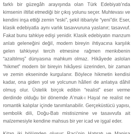
farklı bir güzegâh arayışında olan Türk Edebiyatı’nda
kimsenin iltifat etmediği bir çıkış yolunu seçer. Muhtevası ve
kendini inşa ettiği zemin “eski”, şekil itibariyle “yeni”dir. Eser,
klasik edebiyatla aynı varlık tasavvuruna yaslanır; tasavvuf.
Fakat bunu tahkiye edişi yenidir. Klasik edebiyatın manzum
anlatı geleneğini değil, modern bireyin ihtiyacına karşılık
gelen tahkiyeyi tercih etmesine rağmen menkıbenin
“azaltılmış” dünyasına mahkum olmaz. Hikâyede aslolan
“hikmet” modern bir bireyin hikâyesi üzerinden, bir zaman
ve zemin ekseninde kurgulanır. Böylece hikmetin kendisi
kadar, ona giden yol ve yolcunun hâlleri de anlatıya dâhil
olmuş olur. Üstelik birçok edibin “realist” eser verme
derdinde olduğu bir dönemde A’mak-ı Hayal ne realist ne
romantik kalıplar içinde tanımlanabilir. Gerçeküstücü yapısı,
sembolik dili, Doğu-Batı mistisizmine ve tasavvufa ait
malzemesiyle kendine mahsus bir yer icad ve işgal eder.
Kitap iki bölümden oluşur; Raci’nin Hatıratı ve Manisa