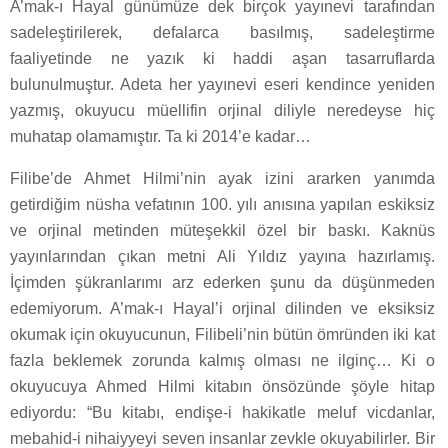
A’mak-ı Hayal günümüze dek birçok yayınevi tarafından
sadeleştirilerek, defalarca basılmış, sadeleştirme
faaliyetinde ne yazık ki haddi aşan tasarruflarda
bulunulmuştur. Adeta her yayınevi eseri kendince yeniden
yazmış, okuyucu müellifin orjinal diliyle neredeyse hiç
muhatap olamamıştır. Ta ki 2014’e kadar…
Filibe’de Ahmet Hilmi’nin ayak izini ararken yanımda
getirdiğim nüsha vefatının 100. yılı anısına yapılan eskiksiz
ve orjinal metinden müteşekkil özel bir baskı. Kaknüs
yayınlarından çıkan metni Ali Yıldız yayına hazırlamış.
İçimden şükranlarımı arz ederken şunu da düşünmeden
edemiyorum. A’mak-ı Hayal’i orjinal dilinden ve eksiksiz
okumak için okuyucunun, Filibeli’nin bütün ömründen iki kat
fazla beklemek zorunda kalmış olması ne ilginç… Ki o
okuyucuya Ahmed Hilmi kitabın önsözünde şöyle hitap
ediyordu: “Bu kitabı, endişe-i hakikatle meluf vicdanlar,
mebahid-i nihaiyyeyi seven insanlar zevkle okuyabilirler. Bir