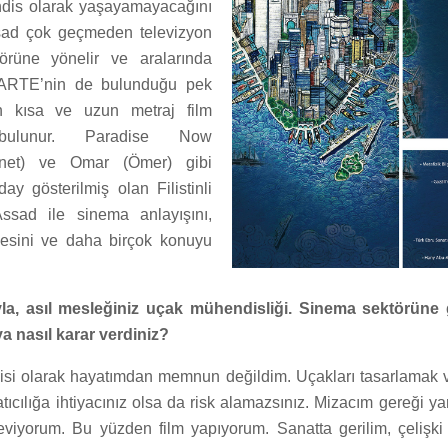
dis olarak yaşayamayacağını
ad çok geçmeden televizyon
rüne yönelir ve aralarında
RTE’nin de bulunduğu pek
n kısa ve uzun metraj film
 bulunur. Paradise Now
nnet) ve Omar (Ömer) gibi
day gösterilmiş olan Filistinli
sad ile sinema anlayışını,
esini ve daha birçok konuyu
yla, asıl mesleğiniz uçak mühendisliği. Sinema sektörüne
 nasıl karar verdiniz?
si olarak hayatımdan memnun değildim. Uçakları tasarlamak v
atıcılığa ihtiyacınız olsa da risk alamazsınız. Mizacım gereği ya
eviyorum. Bu yüzden film yapıyorum. Sanatta gerilim, çelişki v