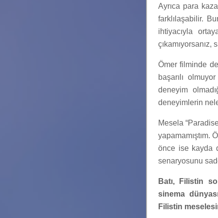
Ayrıca para kaza
farklılaşabilir. 
ihtiyacıyla ort
çıkamıyorsanız, sa
Ömer filminde de
başarılı olmuyo
deneyim olmadı
deneyimlerin nel
Mesela “Paradise 
yapamamıştım. Öm
önce ise kayda d
senaryosunu sade
Batı, Filistin 
sinema dünyası 
Filistin meselesi