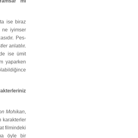
aramsar mı
fta ise biraz
n ne iyimser
asıdır. Pes-
tler
anlatılır.
nde ise ümit
ilm yaparken
labildiğince
kterleriniz
on Mohikan
,
n karakterler
t filmindeki
ma öyle bir