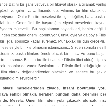
nce Batı’yı bir şahsiyet veya bir fikriyat olarak algılamak yanlı
 güzel ve çirkin var… İkisinde de. Filmimi, bir film olarak d
eriyorum. Onlar Filistin meselesi ile ilgili değiller, hatta başk
labilirler. Ömer filmi ile başardığım, siyasi meseleden kaynakl
ikâyeden mütevellit. Bu başkalarının söyledikleri, benim değil
inden çok daha önemli görünüyor. Çünkü öyle ya da böyle Filis
bir işgal sonsuza kadar süremez. Muhakkak bir gün ölecektir
n meselesiyle birlikte ölmesini istemezsiniz. Sizden sonraki nesi
istersiniz, başka filmlere örnek olacak bir film… Ve bunu baş
n olursunuz. Batı’da bu filmi sadece Filistin filmi olduğu için
ek insanlar da vardır. Başkaları ise Filistin filmi olduğu için s
 film olarak değerlendirenler olacaktır. Ve sadece bu şeki
lgilendiğim seyircilerdir.
zi siyasi meselelerinden ziyade, insani boyutuyla yor
 dava sahibi olmakla beraber, bundan daha önemlisi içsel
rinde. Mesela, Ömer filminden yola çıkacak olursak, ins