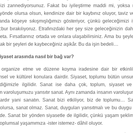
ğinizi zannediyorsunuz. Fakat bu iyileştirme maddi mi, yoks
önde olursa olsun, kendinize dair bir kaybınız oluyor, taviz v
a köşeye sıkışmışlığımızı gösteriyor, çünkü geleceğimizi i
bur bırakılıyoruz. Etrafınızdaki her şey size geleceğinizin dah
deta. Fırsatlarınız ortada ve onlara ulaşabilirsiniz. Ama bu şey
k bir şeyleri de kaybeceğiniz aşikâr. Bu da işin bedeli…
iyaset arasında nasıl bir bağ var?
 organize etme ve düzene koyma iradesine dair bir etkinlikt
msel ve kültürel konulara dairdir. Siyaset, toplumu bütün unsurl
iğimizle ilgilidir. Sanat ise daha çok, toplum, siyaset ve 
zim varoluşumuzu yansıtır sanat. Aynı zamanda insanın varoluşunu
i vardır yani sanatın. Sanat bizi etkiliyor, biz de toplumu… 
 olursa, sanat olmaz. Sanat, duyguları yansıtmalı ve bu duyg
de. Sanat bir yönden siyasetle de ilgilidir, çünkü yaşam şeklimiz
toplumsal yaşamımıza -ister istemez- dâhil oluyor.