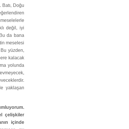
ş. Batı, Doğu
eğerlendiren
a meselelerle
ı değil, iyi
. Bu da bana
tin meselesi
. Bu yüzden,
llere kalacak
arma yolunda
 sevmeyecek,
eveceklerdir.
lde yaklaşan
umluyorum.
 çelişkiler
anın içinde