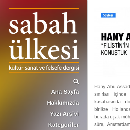
Hany Abu-Assad ile “Filistin’in Gölgesinde Sinema”yı Konuştuk
Hany Abu-Assad, 
Ana Sayfa
sınırları içind
kasabasında doğ
Hakkımızda
birlikte Holla
Yazı Arşivi
burada uçak mühe
Kategoriler
süre, Amsterdam