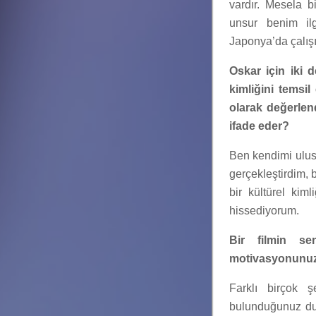
vardır. Mesela b
unsur benim il
Japonya’da çalışı
Oskar için iki 
kimliğini temsi
olarak değerlend
ifade eder?
Ben kendimi ulusl
gerçekleştirdim, 
bir kültürel ki
hissediyorum.
Bir filmin s
motivasyonunuz
Farklı birçok ş
bulunduğunuz duru