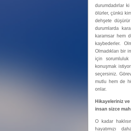
durumdadırlar ki 
ölürler, çünkü kim
dehşete düşürür
durumlarda kara
karamsar hem de 
kaybederler. Ol
Olmadıkları bir 
için sorumlulu
konuşmak istiyor
seçersiniz. Göre
mutlu hem de hü
onlar.
Hikayeleriniz v
insan sizce mahp
O kadar haklısı
hayatımızı dah