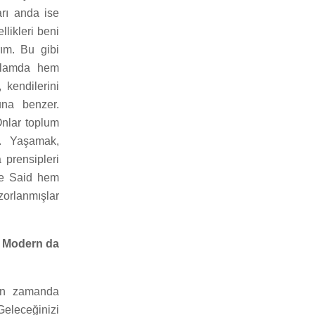
arı anda ise
llikleri beni
ım. Bu gibi
anlamda hem
 kendilerini
una benzer.
Onlar toplum
r. Yaşamak,
 prensipleri
 ve Said hem
orlanmışlar
. Modern da
ern zamanda
eleceğinizi