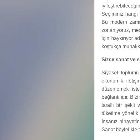
iyileştirebilece
Seçiminiz hangi y
Bu modern zamand
zorlanıyoruz, mec
için haykırıyor a
koştukça muhakka
Sizce sanat ve s
Siyaset toplumu
ekonomik, iletişi
düzenlemek isted
bağlantılıdır. Bi
taraflı bir şekl
tüketime yönelik
İnsanız nihayetin
Sanat böylelikle 