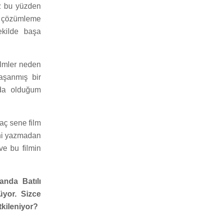
ız bu yüzden
mi çözümleme
ekilde başa
ilmler neden
aşanmış bir
nda olduğum
aç sene film
ini yazmadan
ve bu filmin
anda Batılı
üyor. Sizce
tkileniyor?