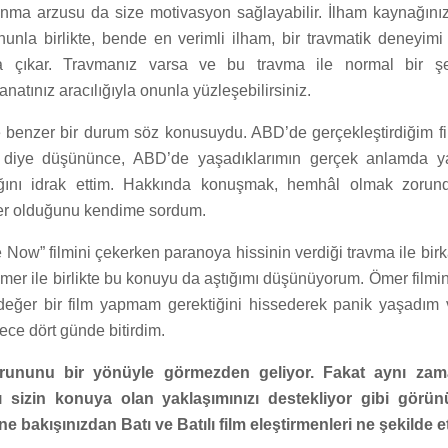
nma arzusu da size motivasyon sağlayabilir. İlham kaynağın
Bununla birlikte, bende en verimli ilham, bir travmatik deneyi
aya çıkar. Travmanız varsa ve bu travma ile normal bir ş
natınız aracılığıyla onunla yüzleşebilirsiniz.
 benzer bir durum söz konusuydu. ABD’de gerçekleştirdiğim f
r diye düşününce, ABD’de yaşadıklarımın gerçek anlamda y
ğını idrak ettim. Hakkında konuşmak, hemhâl olmak zoru
er olduğunu kendime sordum.
Now” filmini çekerken paranoya hissinin verdiği travma ile birk
er ile birlikte bu konuyu da aştığımı düşünüyorum. Ömer film
eğer bir film yapmam gerektiğini hissederek panik yaşadım 
ce dört günde bitirdim.
sorununu bir yönüyle görmezden geliyor. Fakat aynı zam
sizin konuya olan yaklaşımınızı destekliyor gibi görün
ne bakışınızdan Batı ve Batılı film eleştirmenleri ne şekilde e