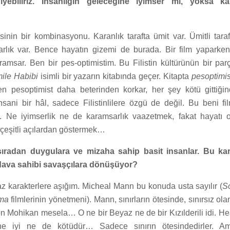
iyebiliriz. İnsanlığın geleceğine iyimser mi, yoksa k
kisinin bir kombinasyonu. Karanlık tarafta ümit var. Ümitli tara
arlık var. Bence hayatın gizemi de burada. Bir film yaparke
amsar. Ben bir pes-optimistim. Bu Filistin kültürünün bir parç
ile Habibi
isimli bir yazarın kitabında geçer. Kitapta
pesoptimis
n pesoptimist daha beterinden korkar, her şey kötü gittiği
nsani bir hâl, sadece Filistinlilere özgü de değil. Bu beni f
y. Ne iyimserlik ne de karamsarlık vaazetmek, fakat hayatı o
 çeşitli açılardan göstermek…
 sıradan duygulara ve mizaha sahip basit insanlar. Bu kara
 dava sahibi savaşçılara dönüşüyor?
 karakterlere aşığım. Micheal Mann bu konuda usta sayılır (
S
ma
filmlerinin yönetmeni). Mann, sınırların ötesinde, sınırsız ola
on Mohikan mesela… O ne bir Beyaz ne de bir Kızılderili idi. Hea
ne iyi ne de kötüdür… Sadece sınırın ötesindedirler. A