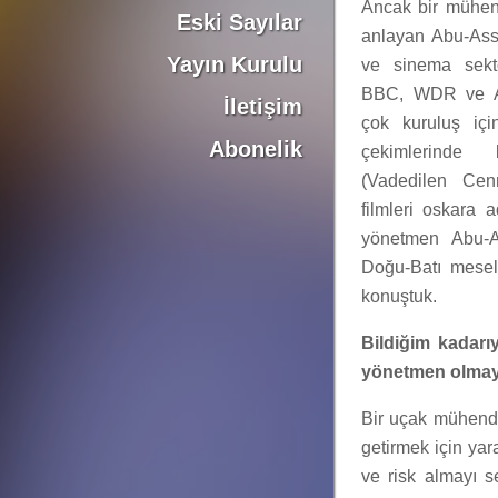
Ancak bir mühen
Eski Sayılar
anlayan Abu-Ass
Yayın Kurulu
ve sinema sektö
BBC, WDR ve A
İletişim
çok kuruluş içi
Abonelik
çekimlerinde
(Vadedilen Ce
filmleri oskara a
yönetmen Abu-As
Doğu-Batı mesel
konuştuk.
Bildiğim kadarı
yönetmen olmaya
Bir uçak mühendi
getirmek için yar
ve risk almayı s