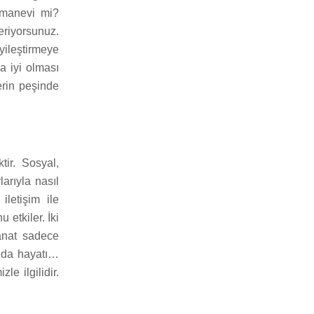
a manevi mi?
eriyorsunuz.
yileştirmeye
a iyi olması
lerin peşinde
ir. Sosyal,
arıyla nasıl
iletişim ile
 etkiler. İki
Sanat sadece
u da hayatı…
le ilgilidir.