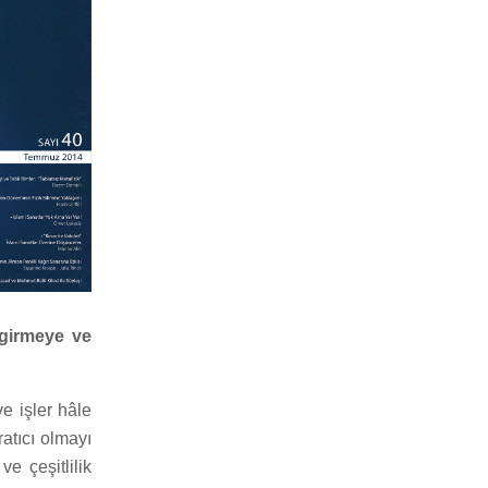
 girmeye ve
e işler hâle
ratıcı olmayı
e çeşitlilik