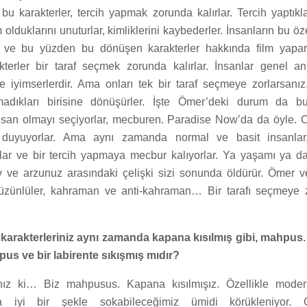
bu karakterler, tercih yapmak zorunda kalırlar. Tercih yaptıkl
 olduklarını unuturlar, kimliklerini kaybederler. İnsanların bu öze
 ve bu yüzden bu dönüşen karakterler hakkında film yapar
kterler bir taraf seçmek zorunda kalırlar. İnsanlar genel 
iyimserlerdir. Ama onları tek bir taraf seçmeye zorlarsanız,
madıkları birisine dönüşürler. İşte Ömer’deki durum da b
insan olmayı seçiyorlar, mecburen. Paradise Now’da da öyle. 
k duyuyorlar. Ama aynı zamanda normal ve basit insanla
lar ve bir tercih yapmaya mecbur kalıyorlar. Ya yaşamı ya da
v ve arzunuz arasındaki çelişki sizi sonunda öldürür. Ömer
zünlüler, kahraman ve anti-kahraman… Bir tarafı seçmeye z
e karakterleriniz aynı zamanda kapana kısılmış gibi, mahpus
us ve bir labirente sıkışmış mıdır?
nız ki… Biz mahpusus. Kapana kısılmışız. Özellikle mod
a iyi bir şekle sokabileceğimiz ümidi körükleniyor. G