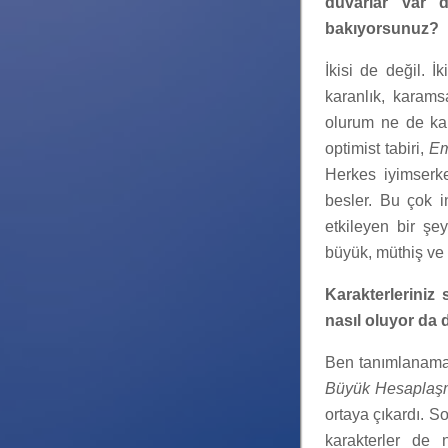
duvarlar var d
bakıyorsunuz?
İkisi de değil. İ
karanlık, karams
olurum ne de kar
optimist tabiri,
Em
Herkes iyimserke
besler. Bu çok i
etkileyen bir şe
büyük, müthiş ve
Karakterleriniz
nasıl oluyor da
Ben tanımlanamaz
Büyük Hesaplaş
ortaya çıkardı. S
karakterler de 