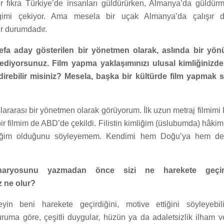
ir fıkra Türkiye’de insanları güldürürken, Almanya’da güldürm
gimi çekiyor. Ama mesela bir uçak Almanya’da çalışır 
r durumdadır.
defa aday gösterilen bir yönetmen olarak, aslında bir yönüy
l ediyorsunuz. Film yapma yaklaşımınızı ulusal kimliğinizd
irebilir misiniz? Mesela, başka bir kültürde film yapmak s
ararası bir yönetmen olarak görüyorum. İlk uzun metraj filmimi
bir filmim de ABD’de çekildi. Filistin kimliğim (üslubumda) hâkim
mliğim olduğunu söyleyemem. Kendimi hem Doğu’ya hem de 
enaryosunu yazmadan önce sizi ne harekete geçir
 ne olur?
eyin beni harekete geçirdiğini, motive ettiğini söyleyebili
ma göre, çeşitli duygular, hüzün ya da adaletsizlik ilham veri