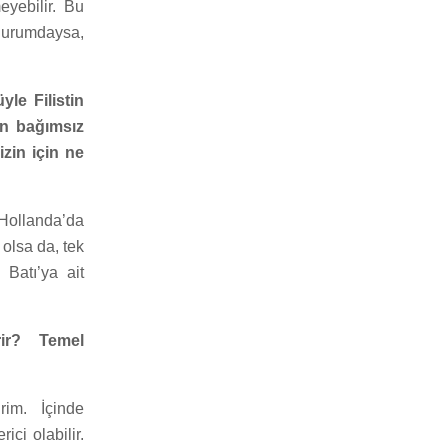
eyebilir. Bu
durumdaysa,
le Filistin
en bağımsız
izin için ne
 Hollanda’da
 olsa da, tek
Batı’ya ait
ir? Temel
rim. İçinde
ci olabilir.