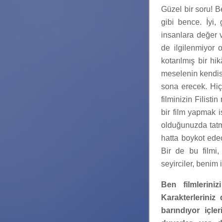
Güzel bir soru! Be
gibi bence. İyi,
insanlara değer v
de ilgilenmiyor o
kotarılmış bir h
meselenin kendis
sona erecek. Hiç
filminizin Filisti
bir film yapmak 
olduğunuzda tatmi
hatta boykot edec
Bir de bu filmi,
seyirciler, benim i
Ben filmlerini
Karakterleriniz
barındıyor içle