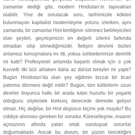
zamanlar dediği gibi, modern Hindistan’ın tapınakları
olabilir. Yine de sorulacak soru, tarihimizde kökleri
bulunmayan kapitalist modernleşme yolunu izlerken, aynı
zamanda, bir zamanlar Hint kimliğinin silinmez belirleyicileri
olan şeyleri, geçmişimizin en değerli izlerini farkında
olmadan silip silmediğimizdir. İletişim devrimi bizleri
anlamsız konuşmalara mı itti, yoksa sohbetlerimize derinlik
mi kattı? Profesyonel anlamda başarılı olmak için o çok
kuvvetli itki bizi ahlaken daha az dürüst bireyler mi yaptı?
Bugün Hindistan’da olan şey eğitimin bizzat bir ticari
yatırıma dönmesi değil midir? Bugün, tüm kültürlerin uzun
devirler boyunca halkı bir arada tutan huzurlu bir yaşantı
olduğunu söylemek korkunç derecede demode geliyor
olmalı. Hiç değilse, bir Hint düşünce biçimi yok muydu? Bu
ciddiye alınması gereken bir sorudur. Küreselleşme, insanın
açmazının altında yatan ortak varoluşsal sorunlar
doğurmaktadır. Ancak bu durum, bir yüzün biricikliğini