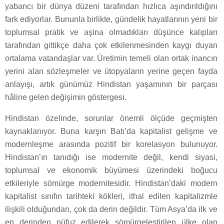
yabancı bir dünya düzeni tarafından hızlıca aşındırıldığını
fark ediyorlar. Bununla birlikte, gündelik hayatlarının yeni bir
toplumsal pratik ve aşina olmadıkları düşünce kalıpları
tarafından gittikçe daha çok etkilenmesinden kaygı duyan
ortalama vatandaşlar var. Üretimin temeli olan ortak inancın
yerini alan sözleşmeler ve ütopyaların yerine geçen fayda
anlayışı, artık günümüz Hindistan yaşamının bir parçası
hâline gelen değişimin göstergesi.
Hindistan özelinde, sorunlar önemli ölçüde geçmişten
kaynaklanıyor. Buna karşın Batı’da kapitalist gelişme ve
modernleşme arasında pozitif bir korelasyon bulunuyor.
Hindistan’ın tanıdığı ise modernite değil, kendi siyasi,
toplumsal ve ekonomik büyümesi üzerindeki boğucu
etkileriyle sömürge modernitesidir. Hindistan’daki modern
kapitalist sınıfın tarihteki kökleri, ithal edilen kapitalizmle
ilişkili olduğundan, çok da derin değildir. Tüm Asya’da ilk ve
en derinden nüfuz edilerek sömürgeleştirilen ülke olan