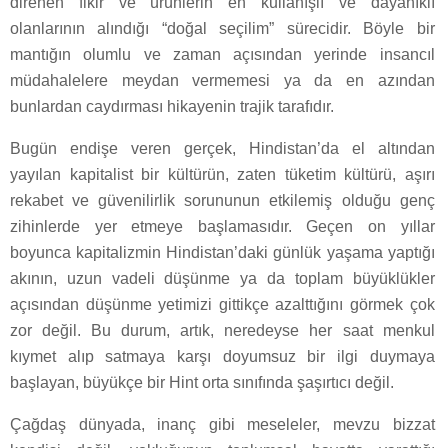
direnen fikir ve ürünlerin en kullanışlı ve dayanıklı
olanlarının alındığı “doğal seçilim” sürecidir. Böyle bir
mantığın olumlu ve zaman açısından yerinde insancıl
müdahalelere meydan vermemesi ya da en azından
bunlardan caydırması hikayenin trajik tarafıdır.
Bugün endişe veren gerçek, Hindistan’da el altından
yayılan kapitalist bir kültürün, zaten tüketim kültürü, aşırı
rekabet ve güvenilirlik sorununun etkilemiş olduğu genç
zihinlerde yer etmeye başlamasıdır. Geçen on yıllar
boyunca kapitalizmin Hindistan’daki günlük yaşama yaptığı
akının, uzun vadeli düşünme ya da toplam büyüklükler
açısından düşünme yetimizi gittikçe azalttığını görmek çok
zor değil. Bu durum, artık, neredeyse her saat menkul
kıymet alıp satmaya karşı doyumsuz bir ilgi duymaya
başlayan, büyükçe bir Hint orta sınıfında şaşırtıcı değil.
Çağdaş dünyada, inanç gibi meseleler, mevzu bizzat