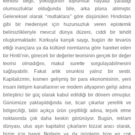
kendisi değil, yokluğunun toplumsal hayatta yarattığı
olumsuzluklar olduğunda bile, arka plana atılmıştır.
Geleneksel olarak ‘‘mutlaklara’’ göre düşünülen Hindistan
gibi bir medeniyet için huzursuzluk veren epistemik
belirsizlikleriyle mevcut dünya düzeni, ciddi bir tehdit
oluşturmaktadır. Korkuyla karışık saygı, bugün de tevarüs
ettiği inançlara ya da kültürel normlarına göre hareket eden
bir Hintli’nin, göreceli bir değerler teorisinin gerçek bir değer
teorisi olmadığını, makul surette sorgulayabilmesini
sağlayabilir. Fakat artık onunkisi yalnız bir sestir.
Kapitalizmin, kısmen gelişmiş bir para ekonomisinin, yeni
insani iletişim kanallarının ve modern altyapının gelişi adına
birleştirici bir güç olarak kabul edildiği bir dönem olmuştur.
Günümüze yaklaşıldığında ise, ticari çıkarlar yerellik ve
bölgeciliği, tabii açıkça ürün çeşitliliği adına, teşvik etme
noktasında çok daha keskin görünüyor. Bugün, reklam
dünyası, ulus aşırı kapitalist çıkarların bizzat aracı olarak,
bizim için hangi fikirlerin ya da ürünlerin bize en çok