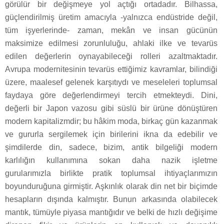
görülür bir değişmeye yol açtığı ortadadır. Bilhassa,
güçlendirilmiş üretim amacıyla -yalnızca endüstride değil,
tüm işyerlerinde- zaman, mekân ve insan gücünün
maksimize edilmesi zorunluluğu, ahlaki ilke ve tevarüs
edilen değerlerin oynayabileceği rolleri azaltmaktadır.
Avrupa modernitesinin tevarüs ettiğimiz kavramlar, bilindiği
üzere, maalesef gelenek karşıtıydı ve meseleleri toplumsal
faydaya göre değerlendirmeyi tercih etmekteydi. Dini,
değerli bir Japon vazosu gibi süslü bir ürüne dönüştüren
modern kapitalizmdir; bu hâkim moda, birkaç gün kazanmak
ve gururla sergilemek için birilerini ikna da edebilir ve
şimdilerde din, sadece, bizim, antik bilgeliği modern
karlılığın kullanımına sokan daha nazik işletme
gurularımızla birlikte pratik toplumsal ihtiyaçlarımızın
boyunduruğuna girmiştir. Aşkınlık olarak din net bir biçimde
hesapların dışında kalmıştır. Bunun arkasında olabilecek
mantık, tümüyle piyasa mantığıdır ve belki de hızlı değişime