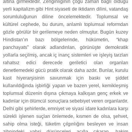
altına girmektedir. Zenginliğinin çoğu zaman bağlı olduğu
yerli kapitalizm gibi Hint siyaseti de iktidarın dilini, vatandaş
sorumluluğunun diline öncelemektedir. Toplumsal ve
kültürel cephede, bu durum, anlamlı toplumsal reformdan
gözle görülür bir gerilemeye neden olmuştur. Bugün kuzey
Hindistan’ın bazı bölgelerinde, hükümetin, “khap
panchayats” olarak adlandırılan, görünüşte demokratik
yollarla seçilmiş, ancak iç inanç sistemleri ve işleyiş tarzları
rahatsız edici derecede geriletici olan organları
denetlemedeki gücü pratik olarak daha azdır. Bunlar, kurulu
kast hiyerarşisinin savunmak için baskı ve şiddet
kullanıldığında işbirliği yapan ve bazen yerel, kemikleşmiş
toplumsal düzenin dışına çıkmaya kalkışan genç erkek ve
kadınlar için ölümcül sonuçlara sebebiyet veren organlardır.
Delhi gibi şehirlerde, emniyet ve siyasi idare kadınlara karşı
sürekli işlenen suçları önlemede, kısmen de olsa, şehvet,
sahip olma isteği, tüketim çılgınlığını besleyen ve insan
zihnindeki vahşi düşünceleri açığa çıkaran, hakim