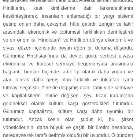
eşitsizlikleri ve baskıları canlı tuttu. Ataerkil fikirleri sürdürdü;
Hintlilerin, kast kimliklerine dair farkındalıklarını
keskinleştirerek, insanların anlamadığı bir yargı sistemi
getirip onları daha çekişmeli hâle getirdi, zengin ve fakir
arasındaki ekonomik ve toplumsal farklılıkları derinleştirdi
ve en önemlisi, Hindistan’ı ve Hintlileri dünya ekonomik ve
siyasi düzeni içerisinde boyun eğen bir duruma düşürdü.
Günümüz Hindistan’ında da devlet gücü, serbest piyasa
ekonomisi ve küresel sermaye hegemonyası arasındaki
bağlantı, benzer biçimde, artık tip olarak daha yoğun ve
alan olarak daha geniş olan farklılık ve ihtilafları canlı
tutmayı seçmiştir. Yine de değişmiş olan –tabii yine sermaye
ve kapitalistlerin lehine değişen- şey, ticari kurumların
geleneksel olarak kültüre karşı gösterdikleri tutumdur.
Günümüz kapitalizmi, kültüre karşı daha uyumlu bir
tutumdur. Ancak kesin olan şudur ki, bu, şirket
yöneticilerinin, daha büyük ve çeşitli bir üretim hesabına,
neredeyse tek taraflı getirmiş olduğu bir uyumdur. O günden