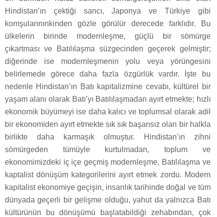
Hindistan’ın çektiği sancı, Japonya ve Türkiye gibi
komşularınınkinden gözle görülür derecede farklıdır. Bu
ülkelerin birinde modernleşme, güçlü bir sömürge
çıkartması ve Batılılaşma süzgecinden geçerek gelmiştir;
diğerinde ise modernleşmenin yolu veya yörüngesini
belirlemede görece daha fazla özgürlük vardır. İşte bu
nedenle Hindistan’ın Batı kapitalizmine cevabı, kültürel bir
yaşam alanı olarak Batı’yı Batılılaşmadan ayırt etmekte; hızlı
ekonomik büyümeyi ise daha kalıcı ve toplumsal olarak adil
bir ekonomiden ayırt etmekte sık sık başarısız olan bir halkla
birlikte daha karmaşık olmuştur. Hindistan’ın zihni
sömürgeden tümüyle kurtulmadan, toplum ve
ekonomimizdeki iç içe geçmiş modernleşme, Batılılaşma ve
kaptalist dönüşüm kategorilerini ayırt etmek zordu. Modern
kapitalist ekonomiye geçişin, insanlık tarihinde doğal ve tüm
dünyada geçerli bir gelişme olduğu, yahut da yalnızca Batı
kültürünün bu dönüşümü başlatabildiği zehabından, çok