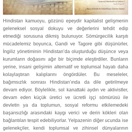
Hindistan kamuoyu, gözünü epeydir kapitalist gelişmenin
geleneksel sosyal dokuyu ve değerlerini tehdit edip
etmediği sorusuna dikmiş bulunuyor. Sömürgecilik karşıtı
mücadelemiz boyunca, Gandi ve Tagore gibi düşünürler,
İngiliz yönetiminin Hindistan’da oluşturduğu düşünce veya
kurumların doğasını ağır bir biçimde eleştirdiler. Bunların
yerine, insani gelişimin alternatif ve toplumsal hayatı daha
kolaylaştıran kalıplarını öngördüler. Bu meseleler,
bağımsızlık sonrası Hindistan’ında da dile getirilmeye
devam ediyor. Böylelikle, sol kanattaki aydın ve aktivistler,
devam eden küçük üretici ve ücretli işçi sömürüsü ile
devletin ya da toplumun, sosyal reformu etkilemedeki
başarısızlığı arasındaki kaygı verici ve derin kökleri olan
bağlantıları tespit edebiliyorlar. Yelpazenin diğer ucunda ise
gelenekçiler, kendi toplumsal ve zihinsel dünyalarının