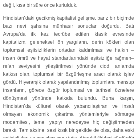
değil, kısa bir süre önce kurtulduk.
Hindistan’daki gecikmiş kapitalist gelişme, bariz bir biçimde
bazı nevi şahsına münhasır sonuçlar doğurdu. Batı
Avrupa’da ilk kez tecrübe edilen klasik evresinde
kapitalizm, geleneksel ön yargıların, derin kökleri olan
toplumsal eşitsizliklerin ortadan kaldırılması ve halkın –
insan ömrü ve hayat standartlarındaki eşitsizliğe rağmen–
refah seviyesini iyileştirilmesi yönünde ciddi anlamda
katkısı olan, toplumsal bir özgürleşme aracı olarak işlev
gördü. Hiyerarşik olarak yapılandırılmış toplumlara mensup
insanların, görece özgür toplumsal ve tarihsel öznelere
dönüşmesi yönünde katkıda bulundu. Buna karşın,
Hindistan’da kültürel olarak yabancılaştıran ve insafı
olmayan ekonomik çıkartma yöntemleriyle sömürge
modernitesi, temel yapıyı neredeyse hiç değiştirmeden
bıraktı. Tam aksine, sesi kısık bir şekilde de olsa, daha eski