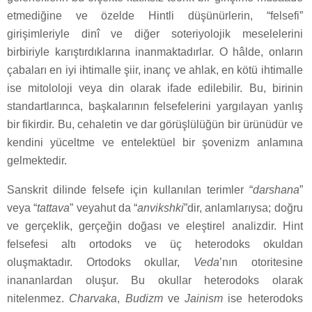
etmediğine ve özelde Hintli düşünürlerin, “felsefi”
girişimleriyle dinî ve diğer soteriyolojik meselelerini
birbiriyle karıştırdıklarına inanmaktadırlar. O hâlde, onların
çabaları en iyi ihtimalle şiir, inanç ve ahlak, en kötü ihtimalle
ise mitololoji veya din olarak ifade edilebilir. Bu, birinin
standartlarınca, başkalarının felsefelerini yargılayan yanlış
bir fikirdir. Bu, cehaletin ve dar görüşlülüğün bir ürünüdür ve
kendini yüceltme ve entelektüel bir şovenizm anlamına
gelmektedir.
Sanskrit dilinde felsefe için kullanılan terimler “
darshana
”
veya “
tattava
” veyahut da “
anvikshki
”dir, anlamlarıysa; doğru
ve gerçeklik, gerçeğin doğası ve eleştirel analizdir. Hint
felsefesi altı ortodoks ve üç heterodoks okuldan
oluşmaktadır. Ortodoks okullar,
Veda
’nın otoritesine
inananlardan oluşur. Bu okullar heterodoks olarak
nitelenmez.
Charvaka
,
Budizm
ve
Jainism
ise heterodoks