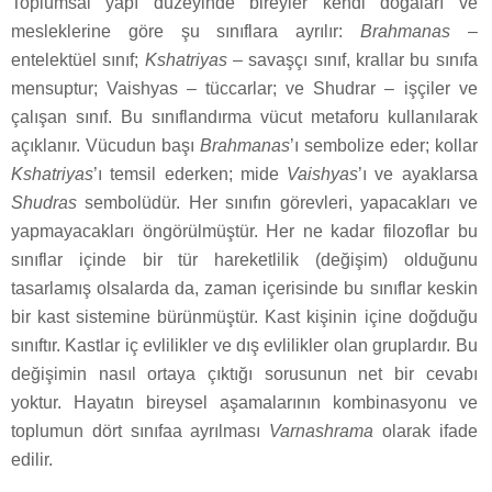
Toplumsal yapı düzeyinde bireyler kendi doğaları ve
mesleklerine göre şu sınıflara ayrılır:
Brahmanas
–
entelektüel sınıf;
Kshatriyas
– savaşçı sınıf, krallar bu sınıfa
mensuptur; Vaishyas – tüccarlar; ve Shudrar – işçiler ve
çalışan sınıf. Bu sınıflandırma vücut metaforu kullanılarak
açıklanır. Vücudun başı
Brahmanas
’ı sembolize eder; kollar
Kshatriyas
’ı temsil ederken; mide
Vaishyas
’ı ve ayaklarsa
Shudras
sembolüdür. Her sınıfın görevleri, yapacakları ve
yapmayacakları öngörülmüştür. Her ne kadar filozoflar bu
sınıflar içinde bir tür hareketlilik (değişim) olduğunu
tasarlamış olsalarda da, zaman içerisinde bu sınıflar keskin
bir kast sistemine bürünmüştür. Kast kişinin içine doğduğu
sınıftır. Kastlar iç evlilikler ve dış evlilikler olan gruplardır. Bu
değişimin nasıl ortaya çıktığı sorusunun net bir cevabı
yoktur. Hayatın bireysel aşamalarının kombinasyonu ve
toplumun dört sınıfaa ayrılması
Varnashrama
olarak ifade
edilir.