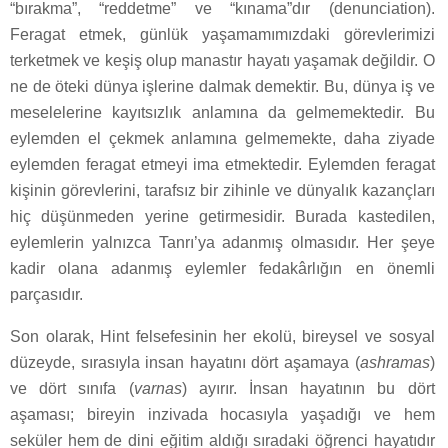
“bırakma”, “reddetme” ve “kınama”dır (denunciation).
Feragat etmek, günlük yaşamamımızdaki görevlerimizi
terketmek ve keşiş olup manastır hayatı yaşamak değildir. O
ne de öteki dünya işlerine dalmak demektir. Bu, dünya iş ve
meselelerine kayıtsızlık anlamına da gelmemektedir. Bu
eylemden el çekmek anlamına gelmemekte, daha ziyade
eylemden feragat etmeyi ima etmektedir. Eylemden feragat
kişinin görevlerini, tarafsız bir zihinle ve dünyalık kazançları
hiç düşünmeden yerine getirmesidir. Burada kastedilen,
eylemlerin yalnızca Tanrı’ya adanmış olmasıdır. Her şeye
kadir olana adanmış eylemler fedakârlığın en önemli
parçasıdır.
Son olarak, Hint felsefesinin her ekolü, bireysel ve sosyal
düzeyde, sırasıyla insan hayatını dört aşamaya (
ashramas
)
ve dört sınıfa (
varnas
) ayırır. İnsan hayatının bu dört
aşaması; bireyin inzivada hocasıyla yaşadığı ve hem
seküler hem de dini eğitim aldığı sıradaki öğrenci hayatıdır