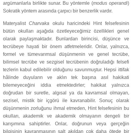
argümanlarla birlikte sunar. Bu yöntemle (
modus operandi
)
Sokratik yöntem arasında çarpıcı bir benzerlik vardır.
Materyalist
Charvaka
okulu haricindeki Hint felsefesinin
bütün okulları aşağıda özetleyeceğimiz özellikleri genel
olarak paylaşmaktadır. Bunlardan birincisi, düşünce ve
tecrübeye hayati bir önem atfetmeleridir. Onlar, yalnızca,
formel ve tümevarımsal düşünmenin ve genel tecrübe,
bilimsel tecrübe ve sezgisel tecrübenin doğruladığı felsefi
tezlerin kabul edilebilir olduğunu savunmuştur. Hepsi ittifak
hâlinde duyuların ve aklın tek başına asıl hakikati
bilemeyeceğini iddia etmektedirler; hakikat yalnızca
doğrudan bir suretle, algısal ya da kavramsal olmayan,
sezisel, mistik bir içgörü ile kavranabilir. Sonuç olarak
düşünmenin zorluğunu ihmal etmeden, Hint felsefesinin bu
okulları, akademik ve akademik olmayanın dengeli bir
karışımına sahiptirler. Onlar, doğrunun veya gerçeğin
bilgisinin kavranmasının salt akıldan çok daha ötede bir