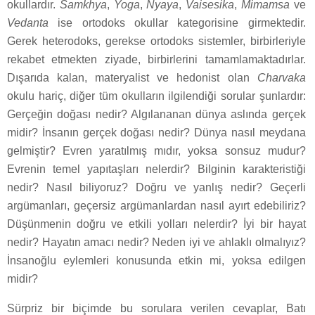
okullardır.
Samkhya
,
Yoga
,
Nyaya
,
Vaisesika
,
Mimamsa
ve
Vedanta
ise ortodoks okullar kategorisine girmektedir.
Gerek heterodoks, gerekse ortodoks sistemler, birbirleriyle
rekabet etmekten ziyade, birbirlerini tamamlamaktadırlar.
Dışarıda kalan, materyalist ve hedonist olan
Charvaka
okulu hariç, diğer tüm okulların ilgilendiği sorular şunlardır:
Gerçeğin doğası nedir? Algılananan dünya aslında gerçek
midir? İnsanın gerçek doğası nedir? Dünya nasıl meydana
gelmiştir? Evren yaratılmış mıdır, yoksa sonsuz mudur?
Evrenin temel yapıtaşları nelerdir? Bilginin karakteristiği
nedir? Nasıl biliyoruz? Doğru ve yanlış nedir? Geçerli
argümanları, geçersiz argümanlardan nasıl ayırt edebiliriz?
Düşünmenin doğru ve etkili yolları nelerdir? İyi bir hayat
nedir? Hayatın amacı nedir? Neden iyi ve ahlaklı olmalıyız?
İnsanoğlu eylemleri konusunda etkin mi, yoksa edilgen
midir?
Sürpriz bir biçimde bu sorulara verilen cevaplar, Batı