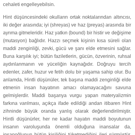
cehaleti engelleyebilsin.
Hint düşüncesindeki okulların ortak noktalarından altıncısı,
iki değer arasında; iyi (shreyas) ve haz (preyas) arasında bir
ayrıma gitmeleridir. Haz yatkın (bound) bir histir ve değişime
(mutasyon) bağlıdır. Hazzı seçmek kişinin kısa süreli olan
maddi zenginliği, zevki, gücü ve şanı elde etmesini sağlar.
Buna karşılık iyi; bütün faziletlerin, gücün, özverinin, ruhsal
aydınlanmanın ve yüceliğin kaynağıdır. Doğruyu tercih
edenler, zafer, huzur ve fetih dolu bir yaşama sahip olur. Bu
anlamda, Hintli düşünüler, tek başına maddi zenginliği elde
etmenin insan hayatının amacı olamayacağını savuna
gelmişlerdir. Maddi başarıya vurgu yapan materyalizmin
farkına varılması, açıkça ifade edildiği andan itibaren Hint
zihninde büyük oranda yanlış olarak değerlendirilmiştir.
Hintli düşünürler, her ne kadar hayatın maddi boyutunun
insanın varoluşunda önemli olduğuna inansalar da,
insanoğlunun bütün kişiliğini tüketmediğini ileri sürmüştür.