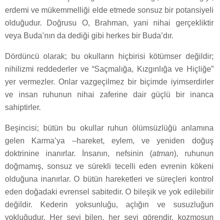
erdemi ve mükemmelliği elde etmede sonsuz bir potansiyeli
olduğudur. Doğrusu O, Brahman, yani nihai gerçekliktir
veya Buda’nın da dediği gibi herkes bir Buda’dır.
Dördüncü olarak; bu okulların hiçbirisi kötümser değildir;
nihilizmi reddederler ve “Saçmalığa, Kızgınlığa ve Hiçliğe”
yer vermezler. Onlar vazgeçilmez bir biçimde iyimserdirler
ve insan ruhunun nihai zaferine dair güçlü bir inanca
sahiptirler.
Beşincisi; bütün bu okullar ruhun ölümsüzlüğü anlamına
gelen Karma’ya –hareket, eylem, ve yeniden doğuş
doktrinine inanırlar. İnsanın, nefsinin (
atman
), ruhunun
doğmamış, sonsuz ve sürekli tecelli eden evrenin kökeni
olduğuna inanırlar. O bütün hareketleri ve süreçleri kontrol
eden doğadaki evrensel sabitedir. O bileşik ve yok edilebilir
değildir. Kederin yoksunluğu, açlığın ve susuzluğun
yokluğudur. Her şeyi bilen, her şeyi görendir, kozmosun