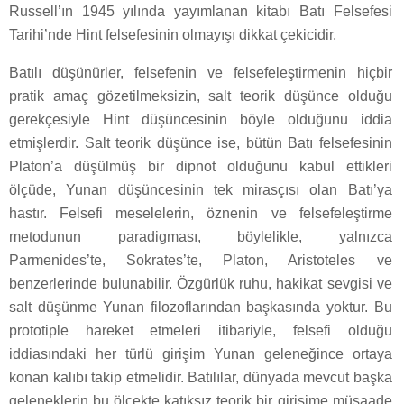
Russell’ın 1945 yılında yayımlanan kitabı Batı Felsefesi
Tarihi’nde Hint felsefesinin olmayışı dikkat çekicidir.
Batılı düşünürler, felsefenin ve felsefeleştirmenin hiçbir
pratik amaç gözetilmeksizin, salt teorik düşünce olduğu
gerekçesiyle Hint düşüncesinin böyle olduğunu iddia
etmişlerdir. Salt teorik düşünce ise, bütün Batı felsefesinin
Platon’a düşülmüş bir dipnot olduğunu kabul ettikleri
ölçüde, Yunan düşüncesinin tek mirasçısı olan Batı’ya
hastır. Felsefi meselelerin, öznenin ve felsefeleştirme
metodunun paradigması, böylelikle, yalnızca
Parmenides’te, Sokrates’te, Platon, Aristoteles ve
benzerlerinde bulunabilir. Özgürlük ruhu, hakikat sevgisi ve
salt düşünme Yunan filozoflarından başkasında yoktur. Bu
prototiple hareket etmeleri itibariyle, felsefi olduğu
iddiasındaki her türlü girişim Yunan geleneğince ortaya
konan kalıbı takip etmelidir. Batılılar, dünyada mevcut başka
geleneklerin bu ölçekte katıksız teorik bir girişime müsaade