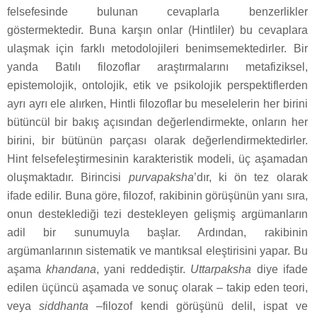
felsefesinde bulunan cevaplarla benzerlikler
göstermektedir. Buna karşın onlar (Hintliler) bu cevaplara
ulaşmak için farklı metodolojileri benimsemektedirler. Bir
yanda Batılı filozoflar araştırmalarını metafiziksel,
epistemolojik, ontolojik, etik ve psikolojik perspektiflerden
ayrı ayrı ele alırken, Hintli filozoflar bu meselelerin her birini
bütüncül bir bakış açısından değerlendirmekte, onların her
birini, bir bütünün parçası olarak değerlendirmektedirler.
Hint felsefeleştirmesinin karakteristik modeli, üç aşamadan
oluşmaktadır. Birincisi
purvapaksha
’dır, ki ön tez olarak
ifade edilir. Buna göre, filozof, rakibinin görüşünün yanı sıra,
onun desteklediği tezi destekleyen gelişmiş argümanların
adil bir sunumuyla başlar. Ardından, rakibinin
argümanlarının sistematik ve mantıksal eleştirisini yapar. Bu
aşama
khandana
, yani reddediştir.
Uttarpaksha
diye ifade
edilen üçüncü aşamada ve sonuç olarak – takip eden teori,
veya
siddhanta
–filozof kendi görüşünü delil, ispat ve