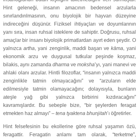
Hint geleneği, insanın amacının bedensel arzularla
sınırlandırılmasının, onu biyolojik bir hayvan düzeyine
indireceğini düşünür. Fiziksel ihtiyaçları ve doyumlarının
yanı sıra, insan ruhsal isteklere de sahiptir. Doğrusu, ruhsal
amaçlar bir insanı biyolojik primatlardan ayırt eden şeydir. O
yalnızca
artha
, yani zenginlik, maddi başarı ve
kāma
, yani
ekonomik arzu ve duygusal tutkular peşinde koşmaz,
bilakis, aynı zamanda
dharma
ve
moksha
’yı, yani manevi ve
ahlaki olanı arzular. Hintli filozoflar, “insanın yalnızca maddi
zenginlikle tatmin olmayacağını” ve “arzuların elde
edilmesiyle tatmin olamayacağını; dolayısıyla, bunların
ateşle yağ gibi yalnızca birbirini kızdıracağını”
kavramışlardır. Bu sebeple bize, “bir şeylerden feragat
etmekten haz almayı” –
tena tyaktena bhunjitah
’ı öğretirler.
Hint felsefesinin bu ekollerine göre ruhsal yaşamın özü,
feragattir. Feragatin anlamı tam olarak, “terketme”,