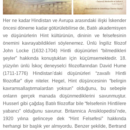
Her ne kadar Hindistan ve Avrupa arasındaki ilişki İskender
öncesi döneme kadar götürülebilirse de, Batılı akademisyen
ve düşünürlerin Hint kültürünün, dininin ve felsefesinin
önemini kavrayabildikleri söylenemez. Ünlü İngiliz filozof
John Locke (1632-1704) Hintli düşünürleri “bilmedikleri
şeyler” hakkında konuştukları için küçümsemektedir. 18.
yüzyılın ünlü İskoç deneyselci filozoflarından David Hume
(1711-1776) Hindistan’daki düşünürleri “zavallı Hintli
filozoflar” diye niteler. Hegel, Hint düşüncesinin “belirgin
kavramsallaştırmalardan yoksun” olduğunu, bu sebeple
onların gerçek manada düşünmediklerini savunmuştur.
Husserl gibi çağdaş Batılı filozoflar bile “felsefenin Hintlilere
yabancı” olduğunu savunur. Britannica Ansiklopedisi’nde,
1920 yılına gelinceye dek “Hint Felsefesi” hakkında
herhangi bir başlık yer almıyordu. Benzer şekilde, Bertrand