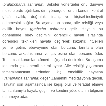
(
brahmcharya ashrama
). Seküler yönergeler onu dünyevi
meselelerde eğitirken, dini yönergeler onun kendini-kontrol
gücü, saflık, doğruluk, inanç ve kişisel-teslimiyeti
edinmesini sağlar. Bu aşamadan sonra, aile reisliği veya
evlilik hayatı (
grahstha ashrama
) gelir. Hayatın bu
döneminde birey geçimini öğrencilik hayatı sırasında
öğrendiği teknikleri hayata geçirerek kazanır, rituelleri
yerine getirir, ebeveynine olan borcunu, tanrılara olan
borcunu, arkadaşlarına ve çevresine olan borcunu öder.
Toplumsal kurumları cömert bağışlarla destekler. Bu aşama
toplumda çok önemli bir rol oynar. Aile reisliği yaşamının
tamamlamasının ardından, kişi emeklilik hayatına
(
vanapratha ashrama
) geçer. Zamanını meditasyonla geçirir.
Hayatın son aşamasında ise keşiş olur ve feragat etmeyi
tam anlamıyla hayata geçirir ve kendini yüce olanın bilgisini
edinmeye adar.