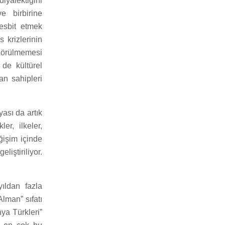
iyalektiğini
ve birbirine
tesbit etmek
 krizlerinin
 görülmemesi
 de kültürel
an sahipleri
ası da artık
er, ilkeler,
ğişim içinde
iştiriliyor.
yıldan fazla
lman” sıfatı
nya Türkleri”