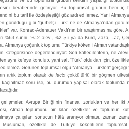
olgusunu ve bu toplumsal grubun kendini yaşadığı toplumd
tmesini beraberinde getiriyor. Bu toplumsal grubun hem iç
kendini bu tarif ile özdeşleştiği göz ardı edilemez. Yani Almany
n görüldüğü gibi “gurbetçi Türk” ne de Almanya’ndan görülm
rkler” var. Konrad-Adenauer Vakfı’nın bir araştırmasına göre, 
eri %63 sünni, %12 alevi, %2 Şii ya da Kürd, Zaza, Laz, Çer
 da, Almanya çoğunluk toplumu Türkiye kökenli Alman vatandaşla
in kategorisince değerlendiriyor: Seri katledilenlerin, ne Alev
den aynı kefeye konulup, yani salt “Türk” oldukları için, özellik
 edilemez. Görünen toplumsal olgu “Almanya Türkleri” gerçeği ve
ın artık toplum olarak
de facto
çokkültürlü bir göçmen ülkes
n kaçınılmaz soru ise, bu durumun yapısal olarak toplumda na
acağıdır.
 gelişmeler, Avrupa Birliği’nin finansal zorlukları ve her iki
tesi, Alman toplumunu bir kılan özellikler ve toplumun kültü
ılmaya çalışılan sonucun hâlâ aranıyor olması, zaman za
 Müslüman, özellikle de Türkiye kökenlilerin toplumsa