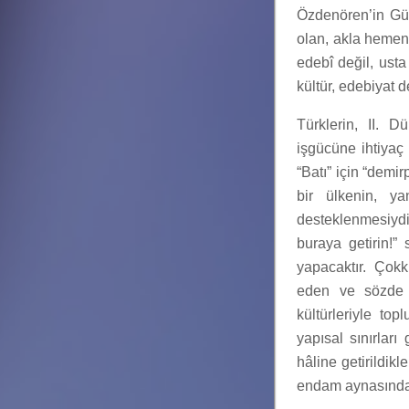
Özdenören’in Gül
olan, akla hemen
edebî değil, usta
kültür, edebiyat 
Türklerin, II. 
işgücüne ihtiyaç
“Batı” için “demi
bir ülkenin, y
desteklenmesiydi
buraya getirin!”
yapacaktır. Çok
eden ve sözde y
kültürleriyle to
yapısal sınırları
hâline getirildik
endam aynasındak