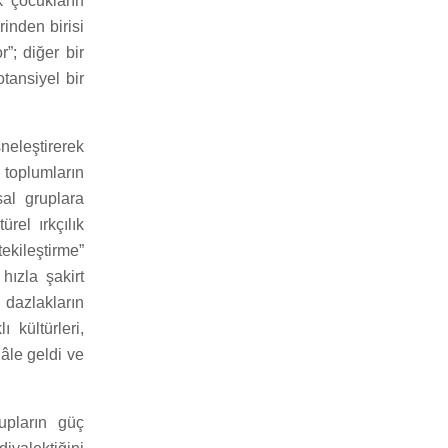
 çocukların
inden birisi
”; diğer bir
tansiyel bir
neleştirerek
toplumların
sal gruplara
rel ırkçılık
tekileştirme”
ızla şakirt
 dazlakların
 kültürleri,
hâle geldi ve
upların güç