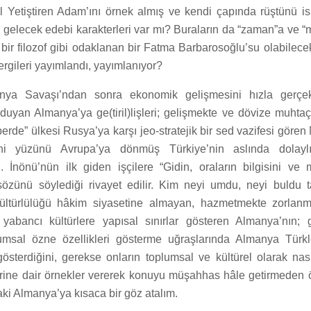
 Yetiştiren Adam’ını örnek almış ve kendi çapında rüştünü i
 gelecek edebi karakterleri var mı? Buraların da “zaman”a ve “
 bir filozof gibi odaklanan bir Fatma Barbarosoğlu’su olabilec
dergileri yayımlandı, yayımlanıyor?
Dünya Savaşı’ndan sonra ekonomik gelişmesini hızla gerçek
 duyan Almanya’ya ge(tiril)lişleri; gelişmekte ve dövize muhta
rperde” ülkesi Rusya’ya karşı jeo-stratejik bir sed vazifesi gör
ani yüzünü Avrupa’ya dönmüş Türkiye’nin aslında dolay
. İnönü’nün ilk giden işçilere “Gidin, oraların bilgisini ve 
 sözünü söylediği rivayet edilir. Kim neyi umdu, neyi buldu t
kültürlülüğü hâkim siyasetine almayan, hazmetmekte zorla
abancı kültürlere yapısal sınırlar gösteren Almanya’nın; 
plumsal özne özellikleri gösterme uğraşlarında Almanya Türk
 gösterdiğini, gerekse onların toplumsal ve kültürel olarak nas
lerine dair örnekler vererek konuyu müşahhas hâle getirmeden ö
i Almanya’ya kısaca bir göz atalım.