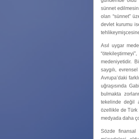
gündemde oldu v
sünnet edilmesin
olan “sünnet” üz
devlet kurumu is
tehlikeymişcesine
Asıl uygar meden
“ötekileştirmey
medeniyetidir. B
saygılı, evrensel
Avrupa’daki farkl
uğraşısında Gab
bulmakta zorlanm
tekelinde değil a
özellikle de Türk 
medyada daha çok
Sözde finansal 