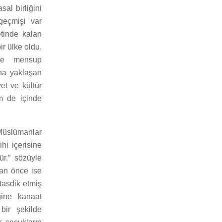
al birliğini
geçmişi var
etinde kalan
ir ülke oldu.
üne mensup
na yaklaşan
et ve kültür
m de içinde
Müslümanlar
hi içerisine
r.” sözüyle
man önce ise
tasdik etmiş
ğine kanaat
 bir şekilde