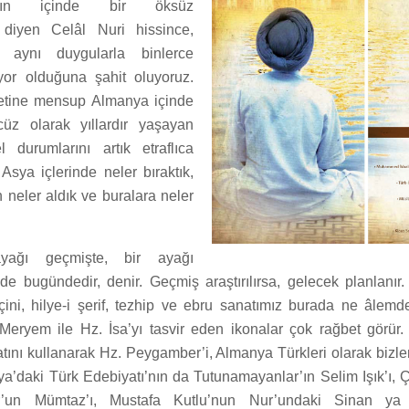
hının içinde bir öksüz
” diyen Celâl Nuri hissince,
aynı duygularla binlerce
yor olduğuna şahit oluyoruz.
tine mensup Almanya içinde
z olarak yıllardır yaşayan
el durumlarını artık etraflıca
 Asya içlerinde neler bıraktık,
neler aldık ve buralara neler
ayağı geçmişte, bir ayağı
de bugündedir, denir. Geçmiş araştırılırsa, gelecek planlanır
çini, hilye-i şerif, tezhip ve ebru sanatımız burada ne âlemd
eryem ile Hz. İsa’yı tasvir eden ikonalar çok rağbet görür. 
natını kullanarak Hz. Peygamber’i, Almanya Türkleri olarak bizler
a’daki Türk Edebiyatı’nın da Tutunamayanlar’ın Selim Işık’ı, 
ur’un Mümtaz’ı, Mustafa Kutlu’nun Nur’undaki Sinan y