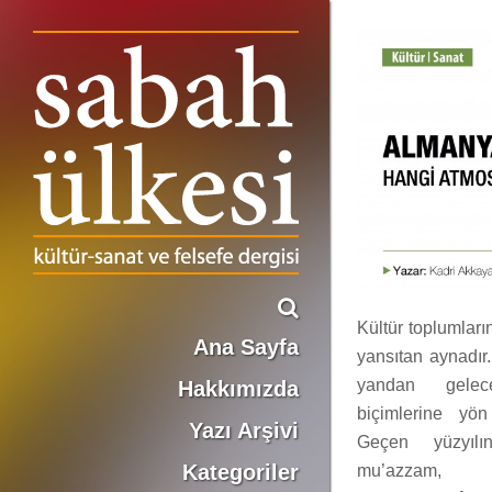
Almanya’daki Türk Kültürü Hangi Atmosferde Nefes Almaya Çalışıyor
Kadri Akkaya
Kültür toplumları
Ana Sayfa
yansıtan aynadır
yandan gelec
Hakkımızda
biçimlerine yön
Yazı Arşivi
Geçen yüzyılı
Kategoriler
mu’azzam, 