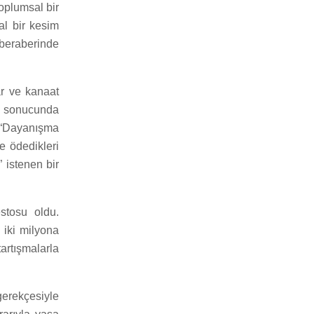
oplumsal bir
al bir kesim
 beraberinde
r ve kanaat
i sonucunda
 “Dayanışma
e ödedikleri
” istenen bir
estosu oldu.
 iki milyona
artışmalarla
erekçesiyle