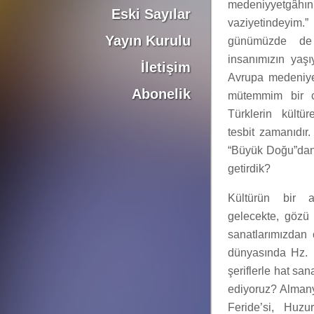
medeniyyetgâ
Eski Sayılar
vaziyetindeyim.
Yayın Kurulu
günümüzde de 
insanımızın yaşı
İletişim
Avrupa medeniye
Abonelik
mütemmim bir cü
Türklerin kültür
tesbit zamanıdır.
“Büyük Doğu”dan 
getirdik?
Kültürün bir 
gelecekte, gözü 
sanatlarımızdan 
dünyasında Hz. M
şeriflerle hat sa
ediyoruz? Almany
Feride’si, Huz