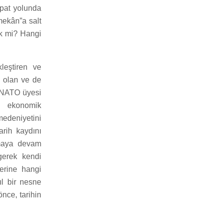
spat yolunda
mekân”a salt
ek mi? Hangi
leştiren ve
ç olan ve de
en NATO üyesi
lı ekonomik
medeniyetini
arih kaydını
nmaya devam
gerek kendi
lerine hangi
ıl bir nesne
nce, tarihin