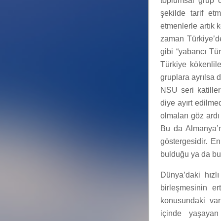
toplumsal grup 
şekilde tarif e
etmenlerle artık 
zaman Türkiye’de
gibi “yabancı Tü
Türkiye kökenlil
gruplara ayrılsa
NSU seri katiller
diye ayırt edilme
olmaları göz ardı
Bu da Almanya’n
göstergesidir. E
bulduğu ya da bul
Dünya’daki hızlı
birleşmesinin er
konusundaki var
içinde yaşayan