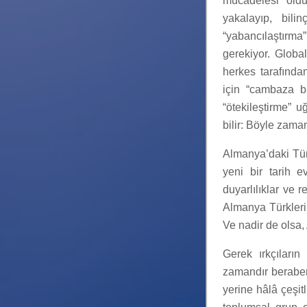
mücadelesi olduğ
yakalayıp, bilin
“yabancılaştırma
gerekiyor. Globa
herkes tarafında
için “cambaza ba
“ötekileştirme” u
bilir: Böyle zama
Almanya’daki Türk
yeni bir tarih ev
duyarlılıklar ve 
Almanya Türkleri 
Ve nadir de olsa,
Gerek ırkçıların
zamandır beraber 
yerine hâlâ çeşitl