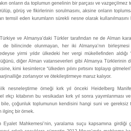
rakın onların da toplumun genelinin bir parçası ve vazgeçilmez t
ülüp, görüş ve fikirlerinin sorulmasını, aksine onların toplums
arı temsil eden kurumların sürekli nesne olarak kullanılmasını
ürkiye ve Almanya’daki Türkler tarafından ne de Alman kara
k de bilincinde olunmayan, her iki Almanya’nın birleşmes
edeyse yirmi yıldır ülkedeki her vergi mükellefinden aldığı
lüğünü, diğer Alman vatanseverleri gibi Almanya Türklerinin d
sine, kimi kesimlerce “ülkeden pılını pırtısını toplayıp gitmeleri
arjinalliğe zorlanıyor ve ötekileştirmeye maruz kalıyor.
le ilk nesneleştirme örneği kırk yıl önceki Heidelberg Manif
rel ırkçı kitabının bu vesikadan kırk yıl sonra yayımlanması ve
 bile, çoğunluk toplumunun kendisini hangi suni ve gereksiz t
n ilginç bir örnek.
 Eyalet Mahkemesi’nin, yaralama suçu kapsamına girdiği g