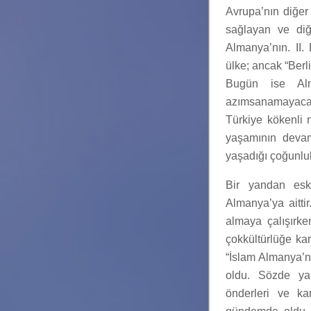
Avrupa’nın diğer 
sağlayan ve diğ
Almanya’nın. II.
ülke; ancak “Berli
Bugün ise Alm
azımsanamayacak
Türkiye kökenli 
yaşamının devam
yaşadığı çoğunluk 
Bir yandan esk
Almanya’ya aittir
almaya çalışırk
çokkültürlüğe kar
“İslam Almanya’nı
oldu. Sözde yab
önderleri ve kara