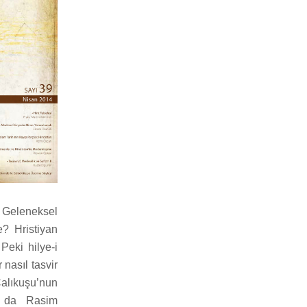
. Geleneksel
e? Hristiyan
Peki hilye-i
 nasıl tasvir
Çalıkuşu’nun
a da Rasim