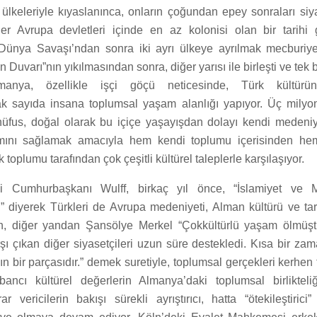
ülkeleriyle kıyaslanınca, onların çoğundan epey sonraları siyas
er Avrupa devletleri içinde en az kolonisi olan bir tarihi 
 Dünya Savaşı’ndan sonra iki ayrı ülkeye ayrılmak mecburiy
n Duvarı”nın yıkılmasından sonra, diğer yarısı ile birleşti ve tek b
anya, özellikle işçi göçü neticesinde, Türk kültür
 sayıda insana toplumsal yaşam alanlığı yapıyor. Üç milyo
nüfus, doğal olarak bu içiçe yaşayışdan dolayı kendi medeniy
ını sağlamak amacıyla hem kendi toplumu içerisinden he
toplumu tarafından çok çeşitli kültürel taleplerle karşılaşıyor.
i Cumhurbaşkanı Wulff, birkaç yıl önce, “İslamiyet ve 
.” diyerek Türkleri de Avrupa medeniyeti, Alman kültürü ve tari
en, diğer yandan Şansölye Merkel “Çokkültürlü yaşam ölmüştü
şı çıkan diğer siyasetçileri uzun süre destekledi. Kısa bir za
n bir parçasıdır.” demek suretiyle, toplumsal gerçekleri kerhen 
ancı kültürel değerlerin Almanya’daki toplumsal birlikteli
r vericilerin bakışı sürekli ayrıştırıcı, hatta “ötekileştirici”