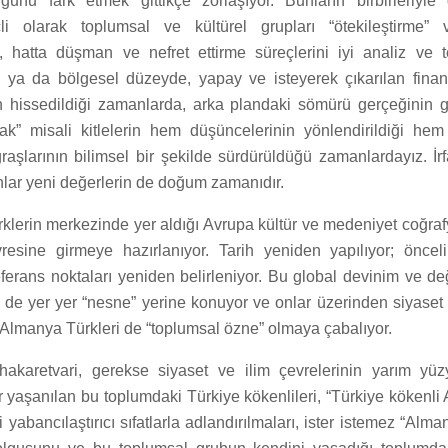
unu fark etmek gittikçe zorlaşıyor. Bunların birbirleriyle d
çli olarak toplumsal ve kültürel grupları “ötekileştirme” 
”, hatta düşman ve nefret ettirme süreçlerini iyi analiz ve 
l ya da bölgesel düzeyde, yapay ve isteyerek çıkarılan finans
n hissedildiği zamanlarda, arka plandaki sömürü gerçeğinin
k” misali kitlelerin hem düşüncelerinin yönlendirildiği hem
ğraşlarının bilimsel bir şekilde sürdürüldüğü zamanlardayız. İrf
nlar yeni değerlerin de doğum zamanıdır.
lerin merkezinde yer aldığı Avrupa kültür ve medeniyet coğrafy
resine girmeye hazırlanıyor. Tarih yeniden yapılıyor; öncelikl
referans noktaları yeniden belirleniyor. Bu global devinim ve de
de yer yer “nesne” yerine konuyor ve onlar üzerinden siyaset gel
 Almanya Türkleri de “toplumsal özne” olmaya çabalıyor.
 hakaretvari, gerekse siyaset ve ilim çevrelerinin yarım yüz
yaşanılan bu toplumdaki Türkiye kökenlileri, “Türkiye kökenli A
i yabancılaştırıcı sıfatlarla adlandırılmaları, ister istemez “Alma