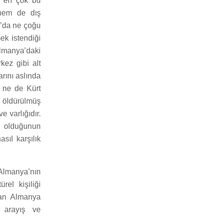
a en çok bu
 hem de dış
a’da ne çoğu
ek istendiği
Almanya’daki
kez gibi alt
rını aslında
i ne de Kürt
le öldürülmüş
 varlığıdır.
i olduğunun
sıl karşılık
 Almanya’nın
rel kişiliği
man Almanya
l arayış ve