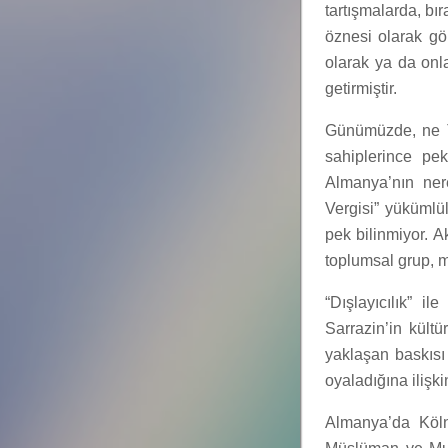
tartışmalarda, bı
öznesi olarak gör
olarak ya da onl
getirmiştir.
Günümüzde, ne T
sahiplerince pe
Almanya’nın ner
Vergisi” yükümlü
pek bilinmiyor. Ak
toplumsal grup, m
“Dışlayıcılık” i
Sarrazin’in kültü
yaklaşan baskısı
oyaladığına ilişki
Almanya’da Köln