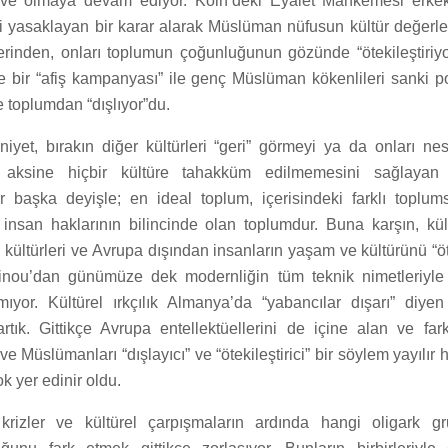
e olmaya devam ediyor. Köln’deki Eyalet Mahkemesi erkek
i yasaklayan bir karar alarak Müslüman nüfusun kültür değerler
erinden, onları toplumun çoğunluğunun gözünde “ötekileştiriyor
e bir “afiş kampanyası” ile genç Müslüman kökenlileri sanki po
 toplumdan “dışlıyor”du.
iyet, bırakın diğer kültürleri “geri” görmeyi ya da onları nes
i”, aksine hiçbir kültüre tahakküm edilmemesini sağlayan 
ir başka deyişle; en ideal toplum, içerisindeki farklı toplum
 insan haklarının bilincinde olan toplumdur. Buna karşın, kültü
ı kültürleri ve Avrupa dışından insanların yaşam ve kültürünü “ö
inou’dan günümüze dek modernliğin tüm teknik nimetleriyle h
ıyor. Kültürel ırkçılık Almanya’da “yabancılar dışarı” diyen
rtık. Gittikçe Avrupa entellektüellerini de içine alan ve farklı
ve Müslümanları “dışlayıcı” ve “ötekileştirici” bir söylem yayılır 
 yer edinir oldu.
krizler ve kültürel çarpışmaların ardında hangi oligark gr