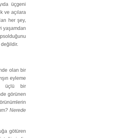
yıda üçgeni
k ve açılara
olan her şey,
evi yaşamdan
hapsolduğunu
değildir.
nde olan bir
yışın eyleme
, üçlü bir
inde görünen
görünümlerin
lım? Nerede
luğa götüren