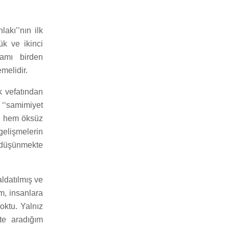
akı’’nın ilk
ük ve ikinci
lamı birden
emelidir.
 vefatından
‘‘samimiyet
im hem öksüz
gelişmelerin
ı düşünmekte
aldatılmış ve
m, insanlara
yoktu. Yalnız
te aradığım