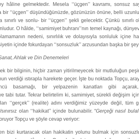
şey hâline gelmektedir. Mesela ‘‘üçgen’’ kavramı, sonsuz sa
a bir ‘‘üçgen’’ düşündüğünüzde, gözünüzün önüne, belli uzunlu
 sınırlı ve sonlu- bir ‘‘üçgen’’ şekli gelecektir. Çünkü sınırlı 
ludur. O hâlde, ‘‘samimiyet buhranı’’nın temel kaynağı, düny
 olamamanın nedeni, sınırlılık ve dolayısıyla sonluluk içine 
iyetin içinde fokurdayan ‘‘sonsuzluk’’ arzusundan başka bir şey 
Sanat, Ahlak ve Din Denemeleri
 bir bilginin, hiçbir zaman yitirilmeyecek bir mutluluğun peşi
un verdiği ıstırapla harekete geçer. İşte bu noktada Topçu, ara
ncü basamağı, bir yelpazenin kanatları gibi açarak
tabi tutar. Tekrar belirtelim ki, samimiyet, sürekli değişim iç
olan ‘‘gerçek’’ (realite) adını verdiğimiz yüzeyde değil, tüm 
ınırsız olan ‘‘hakikat’’ içinde bulunabilir. “
Gerçeği nasıl bula
soruyor Topçu ve şöyle cevap veriyor:
den bizi kurtaracak olan hakikatin yolunu bulmak için sonsuz