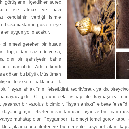
ki görüşlerini, içerdikleri süreç
ısaca ele almak ve bazı
at kendisinin verdiği isimle
nın basamaklarını göstermeye
e en uygun yol olacaktır.
e bilinmesi gereken bir husus
in Topçu’dan söz ediliyorsa,
ra dışı bir şahsiyetin bahis
nutulmamalıdır. Âdeta kendi
lara döken bu büyük Müslüman
ilişkin tefekkürü hakkında, ilk
t, ‘‘isyan ahlakı’’nın, felsefi/dinî, teorik/pratik ya da bireyci/
anamayacağıdır. O, görünürdeki ıstırap ile kaynaşmış ruhi
yaşanan bir varoluş biçimidir. ‘‘İsyan ahlakı’’ elbette felsefîdi
 dayandığı için felsefenin sınırlarından taşar ve bir iman mes
la vahye muhatap olan Peygamber’i izlemeyi temel görev kabul e
e akli açıklamalarla ilerler ve bu nedenle rasyonel alanı kap