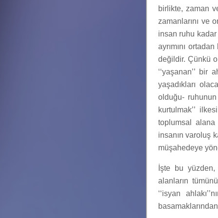
birlikte, zaman 
zamanlarını ve on
insan ruhu kadar t
ayrımını ortadan k
değildir. Çünkü o,
‘‘yaşanan’’ bir a
yaşadıkları olaca
olduğu- ruhunun 
kurtulmak’’ ilke
toplumsal alana 
insanın varoluş k
müşahedeye yöneldi
İşte bu yüzden, 
alanların tümünü
‘‘isyan ahlakı’
basamaklarından 