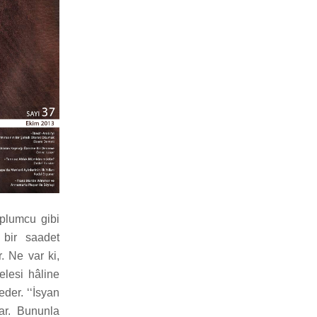
toplumcu gibi
 bir saadet
r. Ne var ki,
elesi hâline
der. ‘‘İsyan
lar. Bununla