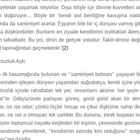
yetinde yaşamak istiyorlar. Dışa itilişle içe dönme kuvvetleri a
 doğuruyor… Böyle bir ‘kendi asıl benliğine kavuşma irade
ında da samimiyet ararlar. Eşyanın bile bir iç dünyası varmış gi
sa düşkündürler. Bunların en ziyade kendilerini buldukları âlem, 
ı tabiatladır. Bu yol, dinin de gerçek yoludur. Taklit dinine değ
at tapınağından geçmektedir.”
(2)
suzluk Aşkı
ın ilk basamağında bulunan ve ‘‘samimiyet buhranı’’ yaşayan bi
zerinden işleyen dünyevi yaşamdan soğudukça, kendi içine yö
nızlık içinde rahatlatan tek yer, -insanların aksine- her şeyin
at’’tır. Gökyüzünde parlayan güneş, gürül gürül akan bir dere
r, ne ise odur; çünkü hiçbir hesap ve çıkar ilişkisine sahip değ
an, ne ise o olmayan tek varlıktır. Bu durumu, etrafı kuşatan i
rüyen toplumsal hayatta keşfeden bir kişinin, çevresinde gezin
 kendisine yönelterek, ‘‘kendisinin aslında kim olduğunu’’ sorg
nı’’nın özüdür.