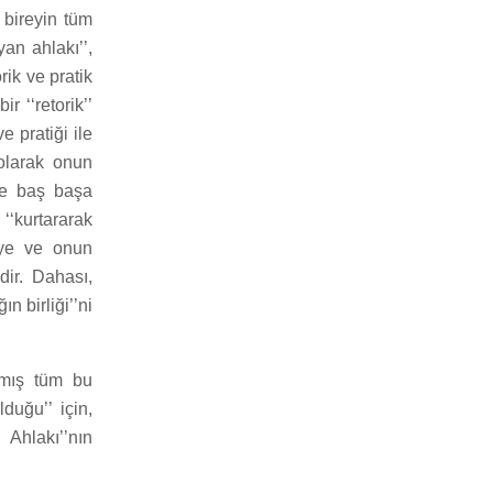
 bireyin tüm
an ahlakı’’,
rik ve pratik
r ‘‘retorik’’
e pratiği ile
 olarak onun
ile baş başa
‘‘kurtararak
reye ve onun
dir. Dahası,
 birliği’’ni
ılmış tüm bu
duğu’’ için,
Ahlakı’’nın