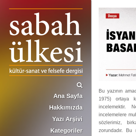
İsyan Ahlakı’nın Basamakları
Mehmet Fatih Birgül
Bu yazının amac
Ana Sayfa
1975) ortaya ko
incelemektir.
Hakkımızda
incelemelere mu
Yazı Arşivi
sözlerimiz, bir
Kategoriler
zorundadır. Bu 