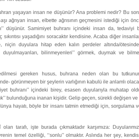
buhran yaşayan insan ne düşünür? Ana problemi nedir? Bu so
Başı ağrıyan insan, elbette ağrısının geçmesini istediği için önce
nı’’ düşünür. Samimiyet buhranı içindeki insan da, tedaviyi 
ç sıkıntısı yaşadığını soracaktır kendisine. Acaba diğer insanla
, niçin duyulara hitap eden kalın perdeler altında/ötesind
, duyulmayanları, bilinmeyenleri’’ görmek, duymak ve bilme
edilmesi gereken husus, buhrana neden olan bu tutkunu
inde- görünmeyen bir şeylerin varlığının kabulü ile anlamlı olac
imiyet buhranı’’ içindeki birey, esasen duyularıyla muhatap ol
rlık’’ bulunduğuna inanan kişidir. Gelip geçen, sürekli değişen 
ünya hayatı, böyle bir insanı tatmin etmediği için, sorgulama ve
î olan tarafı, işte burada çıkmaktadır karşımıza: Duyularım
nin temel özelliği, ‘‘sonlu’’ olmaktır. Aslında her şey, kendisi