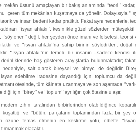
ve mekân üstünü amaçlayan bir bakış anlamında ‘‘teori’’ kadar,
u içeren tüm mekânları kuşatmaya da yönelir. Dolayısıyla ‘‘isy
eorik ve insan bedeni kadar pratiktir. Fakat aynı nedenlerle, teo
aldıran ‘‘isyan ahlakı’’, kesinlikle güzel sözlerden müteşekkil bi
 ‘‘söylenen’’ değil, her şeyden önce imanı ve felsefesi, teorisi v
hlaktır ve ‘‘isyan ahlakı’’na sahip birinin söyledikleri, doğal
ktır. ‘‘İsyan ahlakı’’nın temeli, bir insanın –sadece kendisi 
derinliklerinde baş gösteren arayışlarda bulunmaktadır; fakat 
si nedeniyle, salt olarak bireysel ve bireyci de değildir. Bi
isyan edebilme iradesine dayandığı için, toplumcu da değil
atmanı ötesinde, tüm kâinata uzanmaya ve son aşamada ‘‘varlığın
ği için ‘‘birey’’ ve ‘‘toplum’’ ayrılığın çok ötesine ulaşır.
modern zihin tarafından birbirlerinden olabildiğince kopart
 kuşattığı ve ‘‘bütün, parçaların toplamından fazla bir şey ol
’nın özüne temas etmenin en kestirme yolu, elbette ‘‘İsyan 
tırmanmak olacaktır.