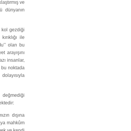
laştırmış ve
kü dünyanın
 kol gezdiği
ırıklığı ile
du’’ olan bu
t arayışını
azı insanlar,
e bu noktada
dolayısıyla
in değmediği
ktedir:
ızın dışına
amaya mahkûm
mek ve kendi