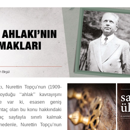
ı, Nurettin Topçu’nun (1909-
yduğu ‘‘ahlak’’ kavrayışını
 Ne var ki, esasen geniş
htaç olan bu konu hakkındaki
kaç sayfayla sınırlı kalmak
nedenle, Nurettin Topçu’nun