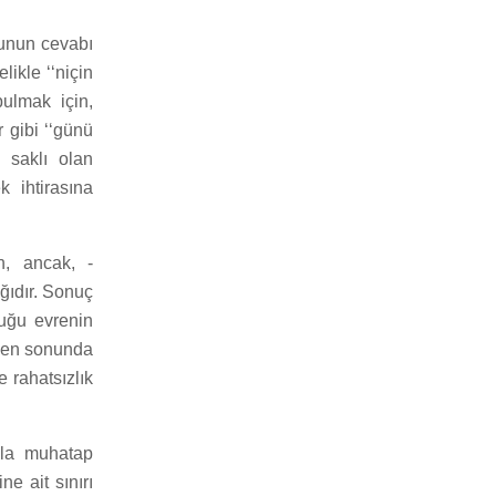
runun cevabı
likle ‘‘niçin
bulmak için,
r gibi ‘‘günü
e saklı olan
k ihtirasına
n, ancak, -
ağıdır. Sonuç
duğu evrenin
ve en sonunda
 rahatsızlık
ızla muhatap
ne ait sınırı