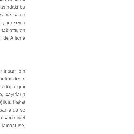
rasındaki bu
si’ne sahip
bi, her şeyin
tabiattır, en
il de Allah’a
r insan, bin
nelmektedir.
 olduğu gibi
, çayırların
ildir. Fakat
nsanlarda ve
en samimiyet
ulaması ise,