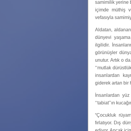
samimilik yerine 
içimde müthiş v
vefasıyla samimiy
Aldatan, aldanan
dünyevi yaşama ka
ilgilidir. İnsan
görünüşler düny
unutur. Artık o d
‘‘mutlak dürüstlü
insanlardan kay
giderek artan bir
İnsanlardan yüz 
‘‘tabiat’’ın kuca
“Çocukluk rüyam
fırlatıyor. Dış 
ediyor. Ancak içi