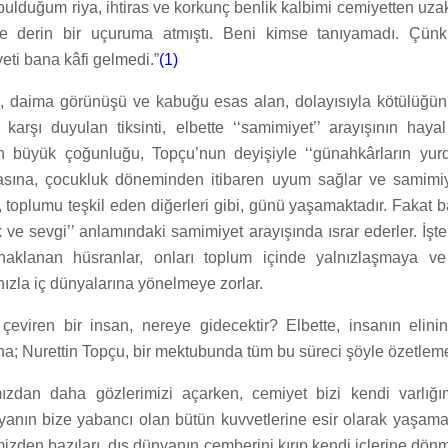
bulduğum riya, ihtiras ve korkunç benlik kalbimi cemiyetten uzak
e derin bir uçuruma atmıştı. Beni kimse tanıyamadı. Çün
eti bana kâfi gelmedi.”
(1)
, daima görünüşü ve kabuğu esas alan, dolayısıyla kötülüğün
rşı duyulan tiksinti, elbette ‘‘samimiyet’’ arayışının hayal k
ların büyük çoğunluğu, Topçu’nun deyişiyle ‘‘günahkârların yur
asına, çocukluk döneminden itibaren uyum sağlar ve samimiye
a, toplumu teşkil eden diğerleri gibi, günü yaşamaktadır. Fakat b
k ve sevgi’’ anlamındaki samimiyet arayışında ısrar ederler. İşt
naklanan hüsranlar, onları toplum içinde yalnızlaşmaya ve 
 hızla iç dünyalarına yönelmeye zorlar.
çeviren bir insan, nereye gidecektir? Elbette, insanın elin
ğına; Nurettin Topçu, bir mektubunda tüm bu süreci şöyle özetleme
ızdan daha gözlerimizi açarken, cemiyet bizi kendi varlığım
dünyanın bize yabancı olan bütün kuvvetlerine esir olarak yaş
mizden bazıları, dış dünyanın çemberini kırıp kendi içlerine dön