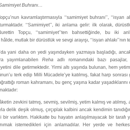
 Samimiyet Buhranı…
opçu’nun kavramlaştırmasıyla ‘‘samimiyet buhranı’’, ‘‘isyan ahl
rmaktadır. ‘‘Samimiyet’’, iki anlama gelir: ilk olarak, dürüstl
urettin Topçu, ‘‘samimiyet’’ten bahsettiğinde, bu iki an
hâlde, mutlak bir dürüstlük ve sevgi arayışı, ‘‘isyan ahlakı’’nın t
’da yani daha on yedi yaşındayken yazmaya başladığı, ancak
nra yayımlanabilen
Reha
adlı romanındaki bazı pasajlar, 
yetini dile getirmektedir. Yirmi altı yaşında bulunan, hem yet
un’u terk edip Milli Mücadele’ye katılmış, fakat harp sonrası 
a uğrattığı roman kahramanı, bu genç yaşına kadar yaşadıkların
maktadır:
lâketin zevkini tatmış, sevmiş, sevilmiş, yetim kalmış ve atılmış, 
a delik deşik olmuş, çırçıplak kalbini ancak kendimin tanıdığı
i bir varlıktım. Hakikatte bu hayatın anlaşılmayacak bir tarafı 
anımak istemedikleri için anlamadılar. Her yerde ve herkes