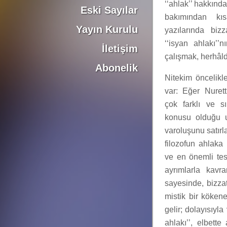
‘‘ahlak’’ hakkında
Eski Sayılar
bakımından k
Yayın Kurulu
yazılarında bizz
‘‘isyan ahlakı’’
İletişim
çalışmak, herhâld
Abonelik
Nitekim öncelikl
var: Eğer Nurett
çok farklı ve sı
konusu olduğu u
varoluşunu satır
filozofun ahlaka 
ve en önemli tespi
ayrımlarla kavr
sayesinde, bizzat 
mistik bir kökene
gelir; dolayısıy
ahlakı’’, elbett