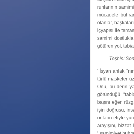
ruhlarının samimi
mücadele buhran
olanlar, başkalar
içyapısı ile tema
samimi dostluklar
götüren yol, tabi
Teşhis: Son
‘‘İsyan ahlakı’’n
türlü maskeler ü
Onu, bu derin yal
göründüğü ‘‘tabi
başını eğen rüzga
işin doğrusu, ins
onların eliyle yü
arayışını, bizzat
‘‘samimiyet buhra