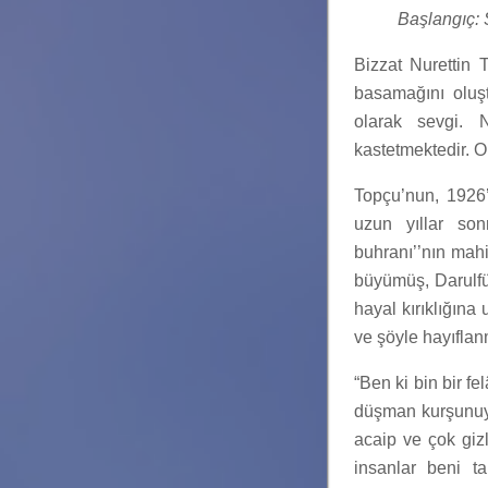
Başlangıç:
Bizzat Nurettin T
basamağını oluştu
olarak sevgi. N
kastetmektedir. O 
Topçu’nun, 1926
uzun yıllar so
buhranı’’nın mahi
büyümüş, Darulfün
hayal kırıklığın
ve şöyle hayıflan
“Ben ki bin bir fe
düşman kurşunuyl
acaip ve çok gizl
insanlar beni t