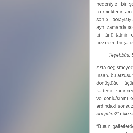
nedeniyle, bir 
içermektedir; am
sahip –dolayısıyla
aynı zamanda son
bir türlü tatmin
hisseden bir şahs
Teşebbüs: 
Asla değişmeyecek
insan, bu arzusun
dönüştüğü üçü
kademelendirmeye 
ve sonlu/sınırlı 
ardındaki sonsuz/s
arayalım?
” diye 
“Bütün gafletler