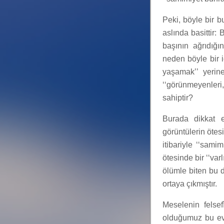
Peki, böyle bir 
aslında basittir: 
başının ağrıdığı
neden böyle bir i
yaşamak’’ yerine
‘‘görünmeyenleri
sahiptir?
Burada dikkat 
görüntülerin ötes
itibariyle ‘‘sam
ötesinde bir ‘‘va
ölümle biten bu d
ortaya çıkmıştır.
Meselenin felsef
olduğumuz bu evre