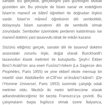
sahiptir. Bu gerçeklik, gerçekliğini yani güzelliğini Mutlak
güzelden alır. Bu yönüyle de İslam sanat ve estetiğinin
İslam’ın manevî ve bâtınî öğretileri ile doğrudan ilişkisi
vardır. İslam’ın mânevî öğretisinin dili semboliktir,
dolayısıyla İslam sanatının dili de sembolik olmak
zorundadır. Semboller üzerindeki perdenin kaldırılması ise
manevî doktrini yani tasavvufu idrak ile imkân kazanır.
Sözünü ettiğimiz gerçek, sanatın dili ile tasavvuf doktrini
arasındaki zorunlu ilişki, doğal olarak Burckhardt’ı
tasavvufun klasik metinleri ile buluşturdu. Şeyh-i Ekber
İbnü’l-Arabî’nin ana eseri
Fusûsü’l-hikem
(
La Sagesse des
Proph
ètes
, Paris 1955) ve yine ekberî ekole mensup bir
müellif olan Abdülkerîm el-Cîlî’nin
el-İnsânü’l-kâmil
’i (
De
l’Homme Universel
, Paris 1953) üzerinde çalıştığı odak
metinler oldu. Mezkûr iki metni telif-tercüme olarak
adlandırabileceğimiz bir tarzda Fransızca’ya çevirdi. Bu
çalışmaların başta İngilizce olmak üzere İtalyanca,