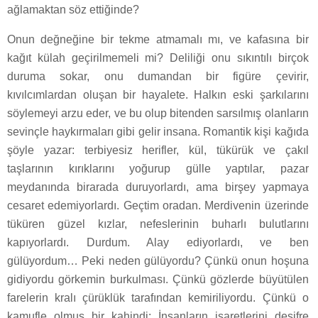
ağlamaktan söz ettiğinde?
Onun değneğine bir tekme atmamalı mı, ve kafasına bir
kağıt külah geçirilmemeli mi? Deliliği onu sıkıntılı birçok
duruma sokar, onu dumandan bir figüre çevirir,
kıvılcımlardan oluşan bir hayalete. Halkın eski şarkılarını
söylemeyi arzu eder, ve bu olup bitenden sarsılmış olanların
sevinçle haykırmaları gibi gelir insana. Romantik kişi kağıda
şöyle yazar: terbiyesiz herifler, kül, tükürük ve çakıl
taşlarının kırıklarını yoğurup gülle yaptılar, pazar
meydanında birarada duruyorlardı, ama birşey yapmaya
cesaret edemiyorlardı. Geçtim oradan. Merdivenin üzerinde
tüküren güzel kızlar, nefeslerinin buharlı bulutlarını
kapıyorlardı. Durdum. Alay ediyorlardı, ve ben
gülüyordum… Peki neden gülüyordu? Çünkü onun hoşuna
gidiyordu görkemin burkulması. Çünkü gözlerde büyütülen
farelerin kralı çürüklük tarafından kemiriliyordu. Çünkü o
kamufle olmuş bir kahindi: İnsanların işaretlerini deşifre