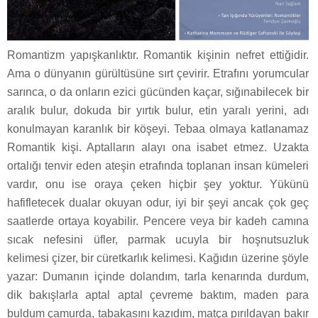
Romantizm yapışkanlıktır. Romantik kişinin nefret ettiğidir.
Ama o dünyanın gürültüsüne sırt çevirir. Etrafını yorumcular
sarınca, o da onların ezici gücünden kaçar, sığınabilecek bir
aralık bulur, dokuda bir yırtık bulur, etin yaralı yerini, adı
konulmayan karanlık bir köşeyi. Tebaa olmaya katlanamaz
Romantik kişi. Aptalların alayı ona isabet etmez. Uzakta
ortalığı tenvir eden ateşin etrafında toplanan insan kümeleri
vardır, onu ise oraya çeken hiçbir şey yoktur. Yükünü
hafifletecek dualar okuyan odur, iyi bir şeyi ancak çok geç
saatlerde ortaya koyabilir. Pencere veya bir kadeh camına
sıcak nefesini üfler, parmak ucuyla bir hoşnutsuzluk
kelimesi çizer, bir cüretkarlık kelimesi. Kağıdın üzerine şöyle
yazar: Dumanın içinde dolandım, tarla kenarında durdum,
dik bakışlarla aptal aptal çevreme baktım, maden para
buldum çamurda, tabakasını kazıdım, matça pırıldayan bakır