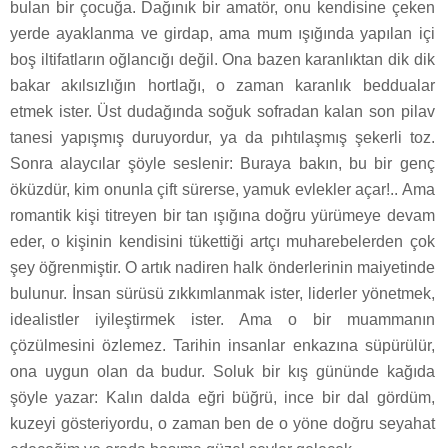
bulan bir çocuğa. Dağınık bir amatör, onu kendisine çeken
yerde ayaklanma ve girdap, ama mum ışığında yapılan içi
boş iltifatların oğlancığı değil. Ona bazen karanlıktan dik dik
bakar akılsızlığın hortlağı, o zaman karanlık beddualar
etmek ister. Üst dudağında soğuk sofradan kalan son pilav
tanesi yapışmış duruyordur, ya da pıhtılaşmış şekerli toz.
Sonra alaycılar şöyle seslenir: Buraya bakın, bu bir genç
öküzdür, kim onunla çift sürerse, yamuk evlekler açar!.. Ama
romantik kişi titreyen bir tan ışığına doğru yürümeye devam
eder, o kişinin kendisini tükettiği artçı muharebelerden çok
şey öğrenmiştir. O artık nadiren halk önderlerinin maiyetinde
bulunur. İnsan sürüsü zıkkımlanmak ister, liderler yönetmek,
idealistler iyileştirmek ister. Ama o bir muammanın
çözülmesini özlemez. Tarihin insanlar enkazına süpürülür,
ona uygun olan da budur. Soluk bir kış gününde kağıda
şöyle yazar: Kalın dalda eğri büğrü, ince bir dal gördüm,
kuzeyi gösteriyordu, o zaman ben de o yöne doğru seyahat