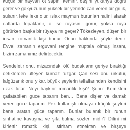
küçük bir hayvan ot sapını kemirir, başını yukarıya doğru
gerer ve gökyüzünün yüksek bir yerinde can veren bir grilik,
sulanır, leke leke olur, ıslak maymun burunları halini alarak
dallarda topaklanır, o ise rüyasını görür, yoksa rüya
görürken başka bir rüyaya mı geçer? Tökezleyen, düşen bir
insan, romantik kişi budur. Onun hakkında şöyle denir:
Evvel zamanın erguvani rengine müptela olmuş insanı,
bizim zamanımız delirtecektir.
Sendeletir onu, mizacındaki ölü budakların geriye bıraktığı
deliklerden üfleyen kurnaz rüzgar. Çan sesi onu ürkütür,
lafgüzarlık onu yıkar, büyük şeylerin tellallarından kendisini
uzak tutar. Neyi haykırır romantik kişi? Şunu: Kemikleri
çatlatabilen güce taparım ben… Bana dişler ve damak
veren güce taparım. Pek kullanışlı olmayan küçük şeyleri
bana aratan güce taparım. Bunlar bulanık bir ruhun
sıhhatine kavuşma ve şifa bulma sözleri midir? Dilini mi
kirlertir romatik kişi, istirham etmekten ve birşeye