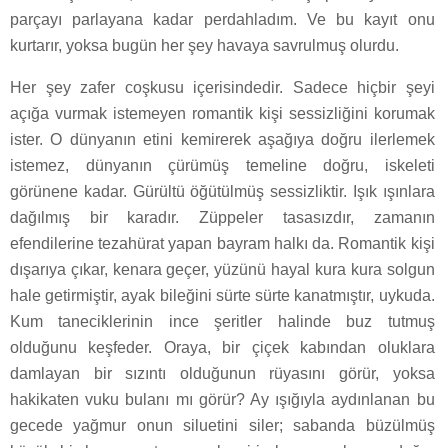
parçayı parlayana kadar perdahladım. Ve bu kayıt onu
kurtarır, yoksa bugün her şey havaya savrulmuş olurdu.
Her şey zafer coşkusu içerisindedir. Sadece hiçbir şeyi
açığa vurmak istemeyen romantik kişi sessizliğini korumak
ister. O dünyanın etini kemirerek aşağıya doğru ilerlemek
istemez, dünyanın çürümüş temeline doğru, iskeleti
görünene kadar. Gürültü öğütülmüş sessizliktir. Işık ışınlara
dağılmış bir karadır. Züppeler tasasızdır, zamanın
efendilerine tezahürat yapan bayram halkı da. Romantik kişi
dışarıya çıkar, kenara geçer, yüzünü hayal kura kura solgun
hale getirmiştir, ayak bileğini sürte sürte kanatmıştır, uykuda.
Kum taneciklerinin ince şeritler halinde buz tutmuş
olduğunu keşfeder. Oraya, bir çiçek kabından oluklara
damlayan bir sızıntı olduğunun rüyasını görür, yoksa
hakikaten vuku bulanı mı görür? Ay ışığıyla aydınlanan bu
gecede yağmur onun siluetini siler; sabanda büzülmüş