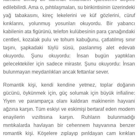
edilebilirdi. Ama o, pıhtılaşmaları, su birikintisinin üzerindeki
yağ tabakasını, kireç lekelerini ve küf gözlerini, cüruf
kırıklarını, yolunmuş yosunları okuyordu. Bir yabancı
kabilenin ata figürünü, telefon kulübesinin para çanağındaki
centleri, kozalak pulu ve tohum kabuğunu, çatlatılmış sınır
taşını, şapkadaki tüylü süsü, paslanmış alet edevatı
okuyordu. Şunu okuyordu: İnsan bugün yaptıkları
gelecektekiler için sadece mirastır. Şunu okuyordu: İnsan
bulunmayan meydanlıkları ancak fettanlar sever.
Romantik kişi, kendi kendine yetmez, toplar doğanın
gücünü, öykünmek için, güç solumak için büyük infialine:
Yiyen ve paramparça olanı kaldıran makinenin hayvani
ağzına karşın. Tüm eskiyi ve eskimişi bertaraf eden modern
enayilerin vızıltısına karşın. Ruhların bulunmadığı
mıntıkalarda havlayan bir cehennem hayvanına benzer
romantik kişi. Köşelere zıplayıp pırıldayan cam kırıkları