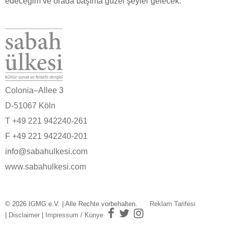
edeceğim ve orada başıma güzel şeyler gelecek.
Colonia–Allee 3
D-51067 Köln
T +49 221 942240-261
F +49 221 942240-201
info@sabahulkesi.com
www.sabahulkesi.com
© 2026 IGMG e.V. | Alle Rechte vorbehalten.
Reklam Tarifesi
|
Disclaimer
|
Impressum / Künye