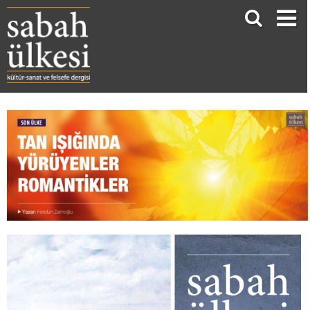
Tan Işığında Yürüyenler Romantikler
Feridun Zaimoğlu