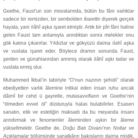
Goethe,
Faust
’un son mısralarında, bütün bu fâni varlıklar
sadece bir remizden, bir sembolden ibarettir diyerek gerçek
hayata, yani ilâhî aşka işaret etmiştir. Artık bir pîri fâni haline
gelen Faust tam anlamıyla arındıktan sonra melekler onu
gök katına çıkarırlar. Yıldızlar ve gökyüzü daima ilahî aşka
ve vuslata işaret eder. Böylece dramın sonunda Faust,
şerden ve günahlarından arınmış olarak ilâhî aşkı tadar ve
vuslata ermiş olur.
Muhammed İkbal’in tabiriyle “O’nun nazının şehidi” olarak
ebediyetten varlık âlemine intikal eden insan ruhu ancak
dâimî bir cehd ü gayretle, mutasavvıfların ve Goethe’nin
“ölmeden evvel öl” düsturuyla halas bulabilirler. Esasen
sanatın, etik ve estetiğin maksadı da bu meyanda insanı
arındırmak ve fenomenler âleminden aşkın bir âleme
yükseltmektir. Goethe de,
Doğu Batı Divanı
’nın
Notlar ve
Açıklamalar
bölümünde sanatkârın bakışlarını daima mistik,