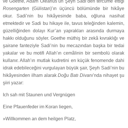
ve Goethe, Adam Olearius’un Şeyh Sadi’den tercüme ettiği
Rosengarten
(Gülistan)’ın üçüncü bölümünde bir hikâye
okur. Sadi’nin bu hikâyesinde baba, oğluna nasihat
etmektedir ve Sadi bu hikaye ile, tavus teleğinden kalemin,
güzelliğinden dolayı Kur’an yaprakları arasında durmaya
hakkı olduğunu söyler. Goethe müthiş bir zekâ kıvraklığı ve
şairane fanteziyle Sadi’nin bu mecazından başka bir tedai
yakalar ve bu motifi Allah’ın cemâlinin bir sembolü olarak
kullanır. Allah’ın mutlak kudretini en küçük fenomende dahi
idrak edebileceğini vurgulayan büyük şair, Şeyh Sadi’nin bu
hikâyesinden ilham alarak
Doğu Batı Divanı
’nda nihayet şu
şiiri yazar:
Ich sah mit Staunen und Vergnügen
Eine Pfauenfeder im Koran liegen,
»Willkommen an dem heilgen Platz,