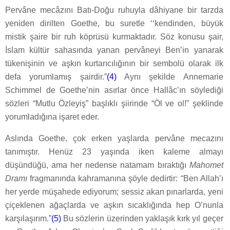
Pervâne mecâzını Batı-Doğu ruhuyla dâhiyane bir tarzda
yeniden dirilten Goethe, bu suretle ‘‘kendinden, büyük
mistik şaire bir ruh köprüsü kurmaktadır. Söz konusu şair,
İslam kültür sahasında yanan pervâneyi Ben’in yanarak
tükenişinin ve aşkın kurtarıcılığının bir sembolü olarak ilk
defa yorumlamış şairdir.”
(4)
Aynı şekilde Annemarie
Schimmel de Goethe’nin asırlar önce Hallâc’ın söylediği
sözleri “Mutlu Özleyiş” başlıklı şiirinde “Öl ve ol!” şeklinde
yorumladığına işaret eder.
Aslında Goethe, çok erken yaşlarda pervâne mecazını
tanımıştır. Henüz 23 yaşında iken kaleme almayı
düşündüğü, ama her nedense natamam bıraktığı
Mahomet
Dramı
fragmanında kahramanına şöyle dedirtir: “Ben Allah’ı
her yerde müşahede ediyorum; sessiz akan pınarlarda, yeni
çiçeklenen ağaçlarda ve aşkın sıcaklığında hep O’nunla
karşılaşırım.”
(5)
Bu sözlerin üzerinden yaklaşık kırk yıl geçer