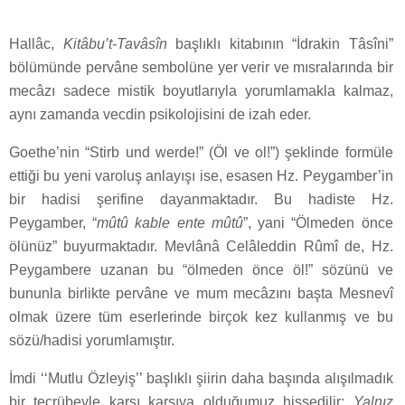
Hallâc,
Kitâbu’t-Tavâsîn
başlıklı kitabının “İdrakin Tâsîni”
bölümünde pervâne sembolüne yer verir ve mısralarında bir
mecâzı sadece mistik boyutlarıyla yorumlamakla kalmaz,
aynı zamanda vecdin psikolojisini de izah eder.
Goethe’nin “Stirb und werde!” (Öl ve ol!”) şeklinde formüle
ettiği bu yeni varoluş anlayışı ise, esasen Hz. Peygamber’in
bir hadisi şerifine dayanmaktadır. Bu hadiste Hz.
Peygamber, “
mûtû kable ente mûtû
”, yani “Ölmeden önce
ölünüz” buyurmaktadır. Mevlânâ Celâleddin Rûmî de, Hz.
Peygambere uzanan bu “ölmeden önce öl!” sözünü ve
bununla birlikte pervâne ve mum mecâzını başta Mesnevî
olmak üzere tüm eserlerinde birçok kez kullanmış ve bu
sözü/hadisi yorumlamıştır.
İmdi ‘‘Mutlu Özleyiş’’ başlıklı şiirin daha başında alışılmadık
bir tecrübeyle karşı karşıya olduğumuz hissedilir:
Yalnız