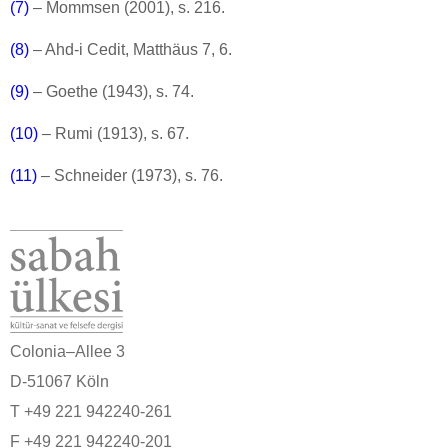
(7)
– Mommsen (2001), s. 216.
(8)
– Ahd-i Cedit, Matthäus 7, 6.
(9)
– Goethe (1943), s. 74.
(10)
– Rumi (1913), s. 67.
(11)
– Schneider (1973), s. 76.
Colonia–Allee 3
D-51067 Köln
T +49 221 942240-261
F +49 221 942240-201