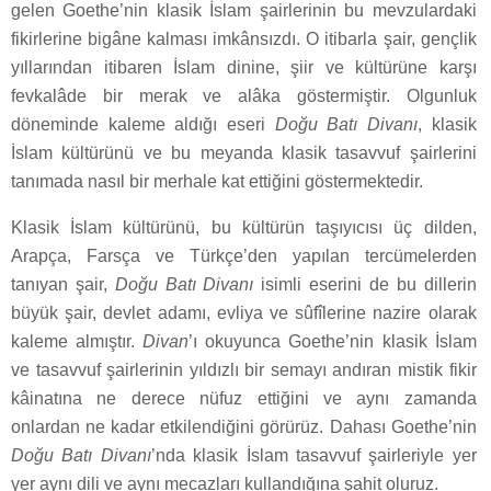
gelen Goethe’nin klasik İslam şairlerinin bu mevzulardaki
fikirlerine bigâne kalması imkânsızdı. O itibarla şair, gençlik
yıllarından itibaren İslam dinine, şiir ve kültürüne karşı
fevkalâde bir merak ve alâka göstermiştir. Olgunluk
döneminde kaleme aldığı eseri
Doğu Batı Divanı
, klasik
İslam kültürünü ve bu meyanda klasik tasavvuf şairlerini
tanımada nasıl bir merhale kat ettiğini göstermektedir.
Klasik İslam kültürünü, bu kültürün taşıyıcısı üç dilden,
Arapça, Farsça ve Türkçe’den yapılan tercümelerden
tanıyan şair,
Doğu Batı Divanı
isimli eserini de bu dillerin
büyük şair, devlet adamı, evliya ve sûfîlerine nazire olarak
kaleme almıştır.
Divan
’ı okuyunca Goethe’nin klasik İslam
ve tasavvuf şairlerinin yıldızlı bir semayı andıran mistik fikir
kâinatına ne derece nüfuz ettiğini ve aynı zamanda
onlardan ne kadar etkilendiğini görürüz. Dahası Goethe’nin
Doğu Batı Divanı
’nda klasik İslam tasavvuf şairleriyle yer
yer aynı dili ve aynı mecazları kullandığına şahit oluruz.