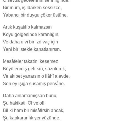
O sevdâ gecelerinin serinliğinde,
Bir mum, ışıldarken sessizce,
Yabancı bir duygu çöker üstüne.
Artık kuşatılıp kalmazsın
Koyu gölgesinde karanlığın,
Ve daha ulvî bir izdivaç için
Yeni bir istekle kanatlanırsın.
Mesâfeler takatini kesemez
Büyülenmiş gelirsin, süzülerek,
Ve akıbet yanarsın o ilâhî alevde,
Sen ey ışığa susamış pervâne.
Daha anlamamışsan bunu,
Şu hakikati: Öl ve ol!
Bil ki ham bir misâfirsin ancak,
Şu kapkaranlık yer yüzünde.