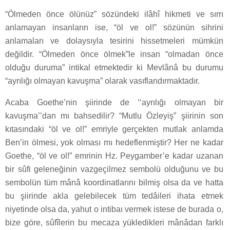
“Ölmeden önce ölünüz” sözündeki ilâhî hikmeti ve sırrı
anlamayan insanların ise, “öl ve ol!” sözünün sihrini
anlamaları ve dolaysıyla tesirini hissetmeleri mümkün
değildir. “Ölmeden önce ölmek”le insan “olmadan önce
olduğu duruma” intikal etmektedir ki Mevlânâ bu durumu
“ayrılığı olmayan kavuşma” olarak vasıflandırmaktadır.
Acaba Goethe’nin şiirinde de ‘‘ayrılığı olmayan bir
kavuşma’’dan mı bahsedilir? “Mutlu Özleyiş” şiirinin son
kıtasındaki “öl ve ol!” emriyle gerçekten mutlak anlamda
Ben’in ölmesi, yok olması mı hedeflenmiştir? Her ne kadar
Goethe, “öl ve ol!” emrinin Hz. Peygamber’e kadar uzanan
bir sûfi geleneğinin vazgeçilmez sembolü olduğunu ve bu
sembolün tüm mânâ koordinatlarını bilmiş olsa da ve hatta
bu şiirinde akla gelebilecek tüm tedâileri ihata etmek
niyetinde olsa da, yahut o intibaı vermek istese de burada o,
bize göre, sûfîlerin bu mecaza yükledikleri mânâdan farklı