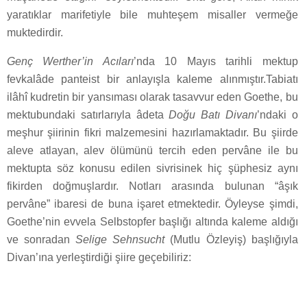
yaratıklar marifetiyle bile muhteşem misaller vermeğe
muktedirdir.
Genç Werther’in Acıları
’nda 10 Mayıs tarihli mektup
fevkalâde panteist bir anlayışla kaleme alınmıştır.Tabiatı
ilâhî kudretin bir yansıması olarak tasavvur eden Goethe, bu
mektubundaki satırlarıyla âdeta
Doğu Batı Divanı
’ndaki o
meşhur şiirinin fikri malzemesini hazırlamaktadır. Bu şiirde
aleve atlayan, alev ölümünü tercih eden pervâne ile bu
mektupta söz konusu edilen sivrisinek hiç şüphesiz aynı
fikirden doğmuşlardır. Notları arasında bulunan “âşık
pervâne” ibaresi de buna işaret etmektedir. Öyleyse şimdi,
Goethe’nin evvela Selbstopfer başlığı altında kaleme aldığı
ve sonradan
Selige Sehnsucht
(Mutlu Özleyiş) başlığıyla
Divan’ına yerleştirdiği şiire geçebiliriz: