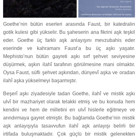
Goethe’nin bütün eserleri arasında Faust, bir katedralin
gotik kulesi gibi yükselir. Bu şaheserin ana fikrini aşk teşkil
eder. Goethe üç farklı aşk anlayışını mevzubahis eder
eserinde ve kahramanı Faust’a bu üç aşkı yaşatır.
Mephisto’nun bütün gayreti aşkı sırf şehvet seviyesine
düşürmek, aşkın ilahî tarafının görülmesine mani olmaktır.
Oysa Faust, süfli şehvet aşkından, dünyevî aşka ve oradan
ilahî aşka yükselmeyi başarmıştır.
Beşerî aşkı ziyadesiyle tadan Goethe, ilahî ve mistik aşkı
ulvî bir mazhariyet olarak telakki etmiş ve bu konuda hem
kendini ve hem de milletini en ulvî hislerle eğitmeye ve
arındırmaya gayret etmiştir. Bu bağlamda Goethe’nin mistik
aşk anlayışıyla tasavvufun ilahî aşk anlayışı belirli bir
irtifada buluşmaktadır. Çok güçlü bir mistik gelenekten