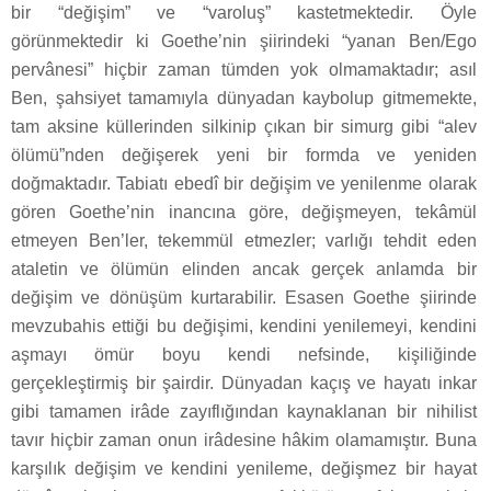
bir “değişim” ve “varoluş” kastetmektedir. Öyle
görünmektedir ki Goethe’nin şiirindeki “yanan Ben/Ego
pervânesi” hiçbir zaman tümden yok olmamaktadır; asıl
Ben, şahsiyet tamamıyla dünyadan kaybolup gitmemekte,
tam aksine küllerinden silkinip çıkan bir simurg gibi “alev
ölümü”nden değişerek yeni bir formda ve yeniden
doğmaktadır. Tabiatı ebedî bir değişim ve yenilenme olarak
gören Goethe’nin inancına göre, değişmeyen, tekâmül
etmeyen Ben’ler, tekemmül etmezler; varlığı tehdit eden
ataletin ve ölümün elinden ancak gerçek anlamda bir
değişim ve dönüşüm kurtarabilir. Esasen Goethe şiirinde
mevzubahis ettiği bu değişimi, kendini yenilemeyi, kendini
aşmayı ömür boyu kendi nefsinde, kişiliğinde
gerçekleştirmiş bir şairdir. Dünyadan kaçış ve hayatı inkar
gibi tamamen irâde zayıflığından kaynaklanan bir nihilist
tavır hiçbir zaman onun irâdesine hâkim olamamıştır. Buna
karşılık değişim ve kendini yenileme, değişmez bir hayat