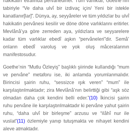
hakikatin etrafında pervânedirler. Tüm varlıklar, Goethe’nin
tabiriyle “Ve daha ulvî bir izdivaç için/ Yeni bir istekle
kanatlanır[lar]”. Dünya, ay, seyyâreler ve tüm yıldızlar bu ulvî
hakikatin pervânesi kesilir ve döne döne varlıklarını eritirler.
Mevlânâ’ya göre zerreden aya, yıldızlara ve seyyarelere
kadar tüm varlıklar ebedî aşkın “pervâneleri”dir. Semâ’
onların ebedî varoluş ve yok oluş mâceralarının
manifestosudur.
Goethe’nin “Mutlu Özleyiş” başlıklı şiirinde kullandığı “mum
ve pervâne” metaforu ise, iki anlamda yorumlanmalıdır.
Birincisi şairin ruhu, “sessizce ışık veren” “mum” ile
karşılaştırılmaktadır; zira Mevlânâ’nın belirttiği gibi “aşk söz
olmadan daha çok kendini belli eder.”
(10)
İkincisi şairin
ruhu pervâne ile karşılaştırılmaktadır ki pervâne yahut şairin
ruhu, “daha ulvî bir birleşme” arzusu ve “ilâhî nur ile
vuslat”
(11)
özlemiyle yanıp tutuşmakta ve nihayet kendini
aleve atmaktadır.