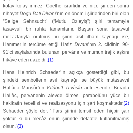
kolay kolay inmez, Goethe ısrarlıdır ve nice şiirden sonra
nihayet
Doğu Batı Divanı
’nın en önemli şiirlerinden biri olan
“Selige Sehnsucht” (“Mutlu Özleyiş”) şiiri tamamıyla
tasavvufi bir ruhla tamamlanır. Baştan sona tasavvuf
mecazlarıyla örülmüş bu şiirin asıl ilham kaynağı ise,
Hammer’in tercüme ettiği Hafız
Divan
ı’nın 2. cildinin 90-
91’ci sayfalarında bulunan, pervâne ve mumun trajik aşkını
hikâye eden gazeldir.
(1)
Hans Heinrich Schaeder’in açıkça gösterdiği gibi, bu
şiirdeki sembollerin asıl kaynağı ise büyük mutasavvıf
Hallâc-ı Mansûr’un
Kitâbu’t Tavâsîn
adlı eseridir. Burada
Hallâc, pervanenin alevde ölmesi parabolünü yüce bir
hakikatin tecellisi ve realizasyonu için şart koşmaktadır.
(2)
Schaeder şöyle der, ‘‘Fars şiirini temsil eden hiçbir şair
yoktur ki bu mecâz onun şiirinde defaatle kullanılmamış
olsun.”
(3)