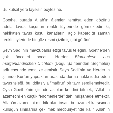
Bu kutsal yere layıksın böylesine.
Goethe, burada Allah’ın âlemleri temâşa eden gözünü
adeta tavus kuşunun renkli tüylerinde görmektedir ki,
hakikaten tavus kuşu, kanatlarını açıp kabardığı zaman
renkli tüylerinde bir göz resmi çizilmiş gibi görünür.
Şeyh Sadi’nin mevzubahis ettiği tavus teleğini, Goethe’den
çok önceleri hocası Herder,
Blumenlese aus
morgenländischen Dichtern
(Doğu Şairlerinden Seçmeler)
adlı eserinde tematize etmiştir. Şeyh Sadi’nin ve Herder’in
şiirinde Kur’an yaprakları arasında durma hakkı iddia eden
tavus teleği, bu iddiasıyla “mağrur” bir tavır sergilemektedir.
Oysa Goethe’nin şiirinde aslolan kendini bilmek, “Allah’ın
azametini en küçük fenomenlerde” dahi müşahede etmektir.
Allah’ın azametini müdrik olan insan, bu azamet karşısında
kulluğun sınırlarına çekilmek mecburiyetinde kalır. Allah’ın