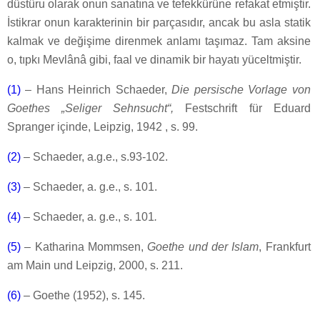
düstûru olarak onun sanatına ve tefekkürüne refakat etmiştir.
İstikrar onun karakterinin bir parçasıdır, ancak bu asla statik
kalmak ve değişime direnmek anlamı taşımaz. Tam aksine
o, tıpkı Mevlânâ gibi, faal ve dinamik bir hayatı yüceltmiştir.
(1)
– Hans Heinrich Schaeder,
Die persische Vorlage von
Goethes „Seliger Sehnsucht“,
Festschrift für Eduard
Spranger içinde, Leipzig, 1942 , s. 99.
(2)
– Schaeder, a.g.e., s.93-102.
(3)
– Schaeder, a. g.e., s. 101.
(4)
– Schaeder, a. g.e., s. 101
.
(5)
– Katharina Mommsen,
Goethe und der Islam
, Frankfurt
am Main und Leipzig, 2000, s. 211.
(6)
– Goethe (1952), s. 145.