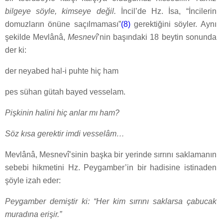
bilgeye söyle, kimseye değil.
İncil’de Hz. İsa, “İncilerin
domuzların önüne saçılmaması”
(8)
gerektiğini söyler. Aynı
şekilde Mevlânâ,
Mesnevî
’nin başındaki 18 beytin sonunda
der ki:
der neyabed hal-i puhte hiç ham
pes sühan gütah bayed vesselam.
Pişkinin halini hiç anlar mı ham?
Söz kısa gerektir imdi vesselâm…
Mevlânâ, Mesnevî’sinin başka bir yerinde sırrını saklamanın
sebebi hikmetini Hz. Peygamber’in bir hadisine istinaden
şöyle izah eder:
Peygamber demiştir ki: “Her kim sırrını saklarsa çabucak
muradına erişir.”