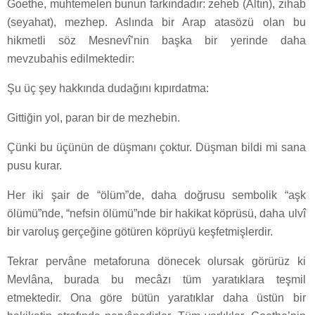
Goethe, muhtemelen bunun farkındadır: zeheb (Altın), zihab
(seyahat), mezhep. Aslında bir Arap atasözü olan bu
hikmetli söz Mesnevî’nin başka bir yerinde daha
mevzubahis edilmektedir:
Şu üç şey hakkında dudağını kıpırdatma:
Gittiğin yol, paran bir de mezhebin.
Çünki bu üçünün de düşmanı çoktur. Düşman bildi mi sana
pusu kurar.
Her iki şair de “ölüm”de, daha doğrusu sembolik “aşk
ölümü”nde, “nefsin ölümü”nde bir hakikat köprüsü, daha ulvî
bir varoluş gerçeğine götüren köprüyü keşfetmişlerdir.
Tekrar pervâne metaforuna dönecek olursak görürüz ki
Mevlâna, burada bu mecâzı tüm yaratıklara teşmil
etmektedir. Ona göre bütün yaratıklar daha üstün bir