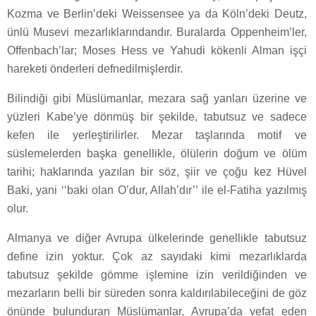
Kozma ve Berlin’deki Weissensee ya da Köln’deki Deutz,
ünlü Musevi mezarlıklarındandır. Buralarda Oppenheim’ler,
Offenbach’lar; Moses Hess ve Yahudi kökenli Alman işçi
hareketi önderleri defnedilmişlerdir.
Bilindiği gibi Müslümanlar, mezara sağ yanları üzerine ve
yüzleri Kabe’ye dönmüş bir şekilde, tabutsuz ve sadece
kefen ile yerleştirilirler. Mezar taşlarında motif ve
süslemelerden başka genellikle, ölülerin doğum ve ölüm
tarihi; haklarında yazılan bir söz, şiir ve çoğu kez Hüvel
Baki, yani ‘‘baki olan O’dur, Allah’dır’’ ile el-Fatiha yazılmış
olur.
Almanya ve diğer Avrupa ülkelerinde genellikle tabutsuz
define izin yoktur. Çok az sayıdaki kimi mezarlıklarda
tabutsuz şekilde gömme işlemine izin verildiğinden ve
mezarların belli bir süreden sonra kaldırılabileceğini de göz
önünde bulunduran Müslümanlar, Avrupa’da vefat eden