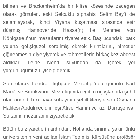
bilinen ve Brackenheim’da bir kilise köşesinde zadegan
olarak gömülen, eski Selçuklu siphahisi Selim Bey’i de
selamlayarak, ikinci Viyana kuşatması sırasında esir
düşmüş Hannover’de Hassa(n) ile Mehmet von
Königstreu’nun mezarlarını ziyaret ettik. Baş ucundaki park
yoluna gelişigüzel serpilmiş ekmek kırıntılarını, nimetler
çiğnenmesin diye yiyerek ve rahmetlilerin birkaç kez abdest
aldıkları Leine Nehri suyundan da içerek yol
yorgunluğumuzu iyice giderdik.
Son olarak Londra Highgate Mezarlığı’nda gömülü Karl
Marx’ı ve Brookwood Mezarlığı’nda eğitim uçuşlarında şehit
olan ondört Türk hava subayının şehitlikleriyle son Osmanlı
Halifesi Abdülmecid’in eşi Atiye Hanım ve kızı Dürrüşehvar
Sultan’ın mezarlarını ziyaret ettik.
Bütün bu ziyaretlerin ardından, Hollanda sınırına yakın ünlü
üniversitenin yeni açılan İslam Teolojisi kürsüsüne profösör