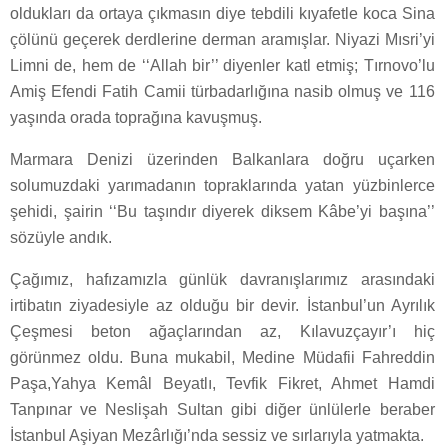
oldukları da ortaya çıkmasın diye tebdili kıyafetle koca Sina
çölünü geçerek derdlerine derman aramışlar. Niyazi Mısri’yi
Limni de, hem de ‘‘Allah bir’’ diyenler katl etmiş; Tırnovo’lu
Amiş Efendi Fatih Camii türbadarlığına nasib olmuş ve 116
yaşında orada toprağına kavuşmuş.
Marmara Denizi üzerinden Balkanlara doğru uçarken
solumuzdaki yarımadanın topraklarında yatan yüzbinlerce
şehidi, şairin ‘‘Bu taşındır diyerek diksem Kâbe’yi başına’’
sözüyle andık.
Çağımız, hafızamızla günlük davranışlarımız arasındaki
irtibatın ziyadesiyle az olduğu bir devir. İstanbul’un Ayrılık
Çeşmesi beton ağaçlarından az, Kılavuzçayır’ı hiç
görünmez oldu. Buna mukabil, Medine Müdafii Fahreddin
Paşa,Yahya Kemâl Beyatlı, Tevfik Fikret, Ahmet Hamdi
Tanpınar ve Neslişah Sultan gibi diğer ünlülerle beraber
İstanbul Aşiyan Mezârlığı’nda sessiz ve sırlarıyla yatmakta.