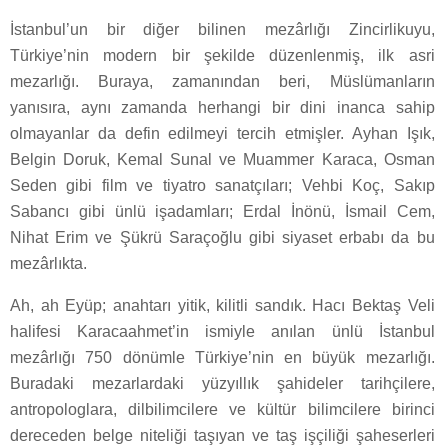
İstanbul’un bir diğer bilinen mezârlığı Zincirlikuyu,
Türkiye’nin modern bir şekilde düzenlenmiş, ilk asri
mezarlığı. Buraya, zamanından beri, Müslümanların
yanısıra, aynı zamanda herhangi bir dini inanca sahip
olmayanlar da defin edilmeyi tercih etmişler. Ayhan Işık,
Belgin Doruk, Kemal Sunal ve Muammer Karaca, Osman
Seden gibi film ve tiyatro sanatçıları; Vehbi Koç, Sakıp
Sabancı gibi ünlü işadamları; Erdal İnönü, İsmail Cem,
Nihat Erim ve Şükrü Saraçoğlu gibi siyaset erbabı da bu
mezârlıkta.
Ah, ah Eyüp; anahtarı yitik, kilitli sandık. Hacı Bektaş Veli
halifesi Karacaahmet’in ismiyle anılan ünlü İstanbul
mezârlığı 750 dönümle Türkiye’nin en büyük mezarlığı.
Buradaki mezarlardaki yüzyıllık şahideler tarihçilere,
antropologlara, dilbilimcilere ve kültür bilimcilere birinci
dereceden belge niteliği taşıyan ve taş işçiliği şaheserleri