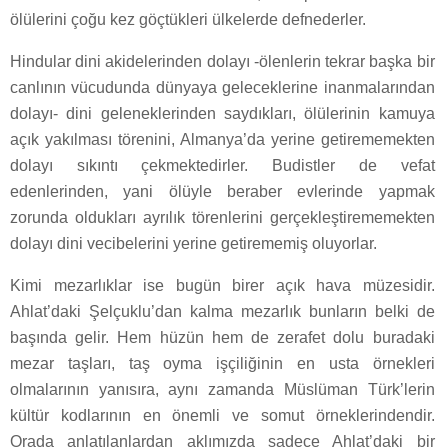
ölülerini çoğu kez göçtükleri ülkelerde defnederler.
Hindular dini akidelerinden dolayı -ölenlerin tekrar başka bir
canlının vücudunda dünyaya geleceklerine inanmalarından
dolayı- dini geleneklerinden saydıkları, ölülerinin kamuya
açık yakılması törenini, Almanya’da yerine getirememekten
dolayı sıkıntı çekmektedirler. Budistler de vefat
edenlerinden, yani ölüyle beraber evlerinde yapmak
zorunda oldukları ayrılık törenlerini gerçekleştirememekten
dolayı dini vecibelerini yerine getirememiş oluyorlar.
Kimi mezarlıklar ise bugün birer açık hava müzesidir.
Ahlat’daki Şelçuklu’dan kalma mezarlık bunların belki de
başında gelir. Hem hüzün hem de zerafet dolu buradaki
mezar taşları, taş oyma işçiliğinin en usta örnekleri
olmalarının yanısıra, aynı zamanda Müslüman Türk’lerin
kültür kodlarının en önemli ve somut örneklerindendir.
Orada anlatılanlardan aklımızda sadece Ahlat’daki bir