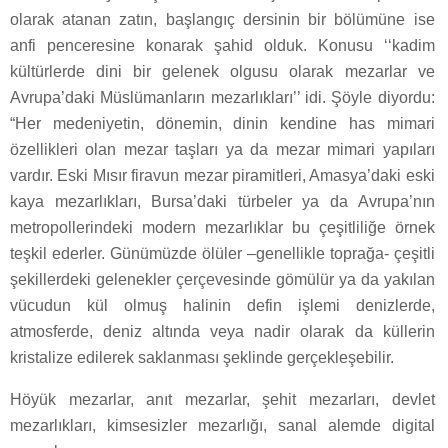
olarak atanan zatın, başlangıç dersinin bir bölümüne ise
anfi penceresine konarak şahid olduk. Konusu ‘‘kadim
kültürlerde dini bir gelenek olgusu olarak mezarlar ve
Avrupa’daki Müslümanların mezarlıkları’’ idi. Şöyle diyordu:
“Her medeniyetin, dönemin, dinin kendine has mimari
özellikleri olan mezar taşları ya da mezar mimari yapıları
vardır. Eski Mısır firavun mezar piramitleri, Amasya’daki eski
kaya mezarlıkları, Bursa’daki türbeler ya da Avrupa’nın
metropollerindeki modern mezarlıklar bu çeşitliliğe örnek
teşkil ederler. Günümüzde ölüler –genellikle toprağa- çeşitli
şekillerdeki gelenekler çerçevesinde gömülür ya da yakılan
vücudun kül olmuş halinin defin işlemi denizlerde,
atmosferde, deniz altında veya nadir olarak da küllerin
kristalize edilerek saklanması şeklinde gerçekleşebilir.
Höyük mezarlar, anıt mezarlar, şehit mezarları, devlet
mezarlıkları, kimsesizler mezarlığı, sanal alemde digital