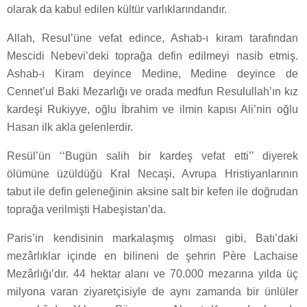
olarak da kabul edilen kültür varlıklarındandır.
Allah, Resul’üne vefat edince, Ashab-ı kiram tarafından
Mescidi Nebevi’deki toprağa defin edilmeyi nasib etmiş.
Ashab-ı Kiram deyince Medine, Medine deyince de
Cennet’ul Baki Mezarlığı ve orada medfun Resulullah’ın kız
kardeşi Rukiyye, oğlu İbrahim ve ilmin kapısı Ali’nin oğlu
Hasan ilk akla gelenlerdir.
Resül’ün ‘‘Bugün salih bir kardeş vefat etti’’ diyerek
ölümüne üzüldüğü Kral Necaşi, Avrupa Hristiyanlarının
tabut ile defin geleneğinin aksine salt bir kefen ile doğrudan
toprağa verilmişti Habeşistan’da.
Paris’in kendisinin markalaşmış olması gibi, Batı’daki
mezârlıklar içinde en bilineni de şehrin Père Lachaise
Mezârlığı’dır. 44 hektar alanı ve 70.000 mezarına yılda üç
milyona varan ziyaretçisiyle de aynı zamanda bir ünlüler