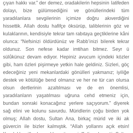
çıyan hakkı var.” der demez, oradakilerin hepsinin latifeden
dolayı, bize gülümsediğini ve gönüllerindeki tüm
yaradılanlara sevgilerinin içimize doğru akıverdiğini
hissettik. Allah dostu hafifçe öksürüp, taliblerinin göz ve
kulaklarının, kendisiyle tekrar tam rabıtaya geçtiklerine kâni
olunca: “Nefsinizi öldürdünüz ve Rabb’inizi bilerek tekrar
oldunuz. Son nefese kadar imtihan bitmez. Seyr ü
sülûkünuz devam ediyor. Hepiniz avucum içindeki közler
gibi, ham özleri pişirmeye yetkin hale geldiniz. Sizleri, göç
edeceğiniz yeni mekanlardaki gönülleri yakmanız; iyiliğe
destek ve kötülüğe bend olmanız ve her ne tür can olursa
olsun dertlerinin azaltılması ve de en önemlisi,
yaradılanların yaşatılması uğruna cehd etmeniz için,
bundan sonraki konacağınız yerlere saçıyorum.” diyerek
sağ elini ve kolunu savurdu. Müridlerin çoğu birden yok
olmuş; Allah dostu, Sultan Ana, birkaç mürid ve iki ak
güvercin ile bizler kalmıştık. “Allah yollarını açık etsin!