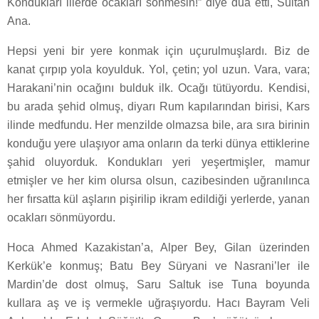
Kondukları illerde ocakları sönmesin!” diye dua etti, Sultan
Ana.
Hepsi yeni bir yere konmak için uçurulmuşlardı. Biz de
kanat çırpıp yola koyulduk. Yol, çetin; yol uzun. Vara, vara;
Harakani’nin ocağını bulduk ilk. Ocağı tütüyordu. Kendisi,
bu arada şehid olmuş, diyarı Rum kapılarından birisi, Kars
ilinde medfundu. Her menzilde olmazsa bile, ara sıra birinin
konduğu yere ulaşıyor ama onların da terki dünya ettiklerine
şahid oluyorduk. Kondukları yeri yeşertmişler, mamur
etmişler ve her kim olursa olsun, cazibesinden uğranılınca
her fırsatta kül aşların pişirilip ikram edildiği yerlerde, yanan
ocakları sönmüyordu.
Hoca Ahmed Kazakistan’a, Alper Bey, Gilan üzerinden
Kerkük’e konmuş; Batu Bey Süryani ve Nasrani’ler ile
Mardin’de dost olmuş, Saru Saltuk ise Tuna boyunda
kullara aş ve iş vermekle uğraşıyordu. Hacı Bayram Veli