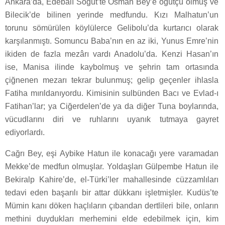
Ankara’da, Edebalı Söğüt’te Osman Bey’e öğütçü olmuş ve
Bilecik’de bilinen yerinde medfundu. Kızı Malhatun’un
torunu sömürülen köylülerce Gelibolu’da kurtarıcı olarak
karşılanmıştı. Somuncu Baba’nın en az iki, Yunus Emre’nin
ikiden de fazla mezârı vardı Anadolu’da. Kenzi Hasan’ın
ise, Manisa ilinde kaybolmuş ve şehrin tam ortasında
çiğnenen mezarı tekrar bulunmuş; gelip geçenler ihlasla
Fatiha mırıldanıyordu. Kimisinin sulbünden Bacı ve Evlad-ı
Fatihan’lar; ya Ciğerdelen’de ya da diğer Tuna boylarında,
vücudlarını diri ve ruhlarını uyanık tutmaya gayret
ediyorlardı.
Cağrı Bey, eşi Aybike Hatun ile konacağı yere varamadan
Mekke’de medfun olmuşlar. Yoldaşları Gülpembe Hatun ile
Bekiralp Kahire’de, el-Türki’ler mahallesinde cüzzamlıları
tedavi eden başarılı bir attar dükkanı işletmişler. Kudüs’te
Mümin kanı döken haçlıların çıbandan dertlileri bile, onların
methini duydukları merhemini elde edebilmek için, kim