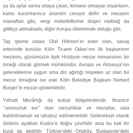
ya da aylar sonra ortaya çıkan, kimsesi olmayan insanların,
kamu kurumlarınca anomim cenaze defin ve merasim
masrafları gibi, vergi mükelleflerine düşen meblağ da
gittikçe artmaktadır, diğer Avrupa ülkelerinde olduğu gibi.
Taş işleme ustası Olaf Höhnen’in eseri olan, savaş
ertesinde kurulan Köln Ticaret Odası’nın ilk başkanının
mezarını, günümüzün tipik Hristiyan mezar mimarisinin bir
örneği olarak görmek mümkündür. Avrupa ve Almanya’nın
geleneklerine uygun ama din ağırlığı nispeten az olan bir
mezar örneğine ise eski Köln Belediye Başkanı Norbert
Burger’in mezarı gösterilebilir.
Yahudi Mezârlığı da kutsal bölgelerdendir. İbranice
‘‘sonsuzluk evi’’ olan mezarlıklar ve mezarlar, asla
kaldırılmamalı ve rahatsız edilmemelidir. Geleneksel olarak
ölülerin ayakları Kudüs’e doğru çevrilidir ama bu kati bir
kural da değildir. Türkiye’deki Ortaköy, Budapeşte’deki