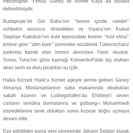
mezarlığıdır. Yılmaz Güney ve Ahmet Kaya da burada
defnedilmişdir.
Budapeşte’de Gül Baba’nın ‘‘kesret içinde vahdet’’
sohbetini sessizce dinledikten ve Viyana’nın Kutsal
Stephan Katedralı’nın kule tepesindeki kimine ‘‘kızıl elma’’
kimine göre ‘‘altın küre’’ üzerinden süzülerek Türkenschanz
parkında toprak olan isimsiz akıncılara Yasin okuduk.
Sonra, Tuna’nın göze kaynağı Kolmenhof’daki taş oluktan
akan serin ve duru pınardan su içtik.
Halka hizmeti Hakk’a hizmet aşkıyle yerine getiren Güney
Almanya Müslümanlarının saba makamında okudukları
sabah ezanını ve Ludwigshafen’da Ehlibeyt’i seven
canların semâha durmalarına ve gülbang-ı Muhammedi
söylediklerine tanık olduktan sonra kuzeye doğru uçmaya
devam ettik.
Esir edildikten sonra yeni çevresinde Johann Soldan olarak