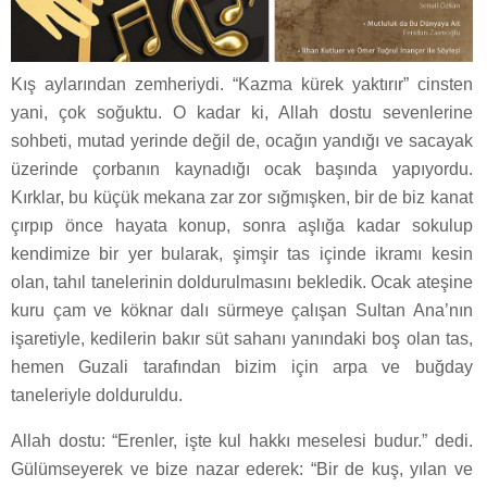
Kış aylarından zemheriydi. “Kazma kürek yaktırır” cinsten
yani, çok soğuktu. O kadar ki, Allah dostu sevenlerine
sohbeti, mutad yerinde değil de, ocağın yandığı ve sacayak
üzerinde çorbanın kaynadığı ocak başında yapıyordu.
Kırklar, bu küçük mekana zar zor sığmışken, bir de biz kanat
çırpıp önce hayata konup, sonra aşlığa kadar sokulup
kendimize bir yer bularak, şimşir tas içinde ikramı kesin
olan, tahıl tanelerinin doldurulmasını bekledik. Ocak ateşine
kuru çam ve köknar dalı sürmeye çalışan Sultan Ana’nın
işaretiyle, kedilerin bakır süt sahanı yanındaki boş olan tas,
hemen Guzali tarafından bizim için arpa ve buğday
taneleriyle dolduruldu.
Allah dostu: “Erenler, işte kul hakkı meselesi budur.” dedi.
Gülümseyerek ve bize nazar ederek: “Bir de kuş, yılan ve