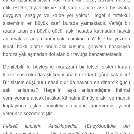
etik, estetik, diyalektik ve tarih vardır; ancak aşka, hissiyata,
duyguya, sezgiye ve kalbe yer yoktur. Hegel’in tefekkür
sisteminin en büyük zaafı burada yatmaktadır. Varlığı bir
arada tutan en büyük gücü, aşkı hesaba katmadan hayatı
anlamak ve anlamlandırmak mümkün mü? İşte bu yüzden
İkbal, haklı olarak onun akıl kuşunu, şehvetin baskısıyla
horoza yaklaşmadan döl alan bir tavuğa benzetmektedir.
Denilebilir ki böylesine muazzam bir felsefi sistem kuran
filozof nasıl olur da aşk konusuna bu kadar bigâne kalabilir?
Bir sistem düşünürü nasıl olur da hayatın en dinamik gücü
aşkı anlamaz? Hegel’in aşkı anlamadığına ihtimal
vermiyorum; ancak hakikat kâinatını tümüyle akıl ve mantık
kaplayınca aşkın büyüleyici gücünü görememiş yahut
yeterince sezememiştir.
Felsefî İlimlerin Ansiklopedisi
(
Enzyklopädie der
philosophischen Wissenschaften
)
’
nde Mevlânâ’ya