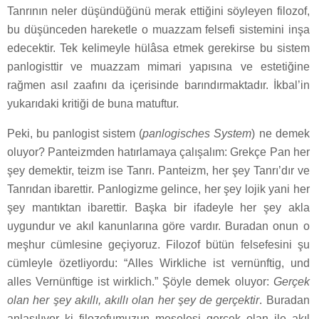
Tanrının neler düşündüğünü merak ettiğini söyleyen filozof,
bu düşünceden hareketle o muazzam felsefi sistemini inşa
edecektir. Tek kelimeyle hülâsa etmek gerekirse bu sistem
panlogisttir ve muazzam mimari yapısına ve estetiğine
rağmen asıl zaafını da içerisinde barındırmaktadır. İkbal’in
yukarıdaki kritiği de buna matuftur.
Peki, bu panlogist sistem (
panlogisches System
) ne demek
oluyor? Panteizmden hatırlamaya çalışalım: Grekçe Pan her
şey demektir, teizm ise Tanrı. Panteizm, her şey Tanrı’dır ve
Tanrıdan ibarettir. Panlogizme gelince, her şey lojik yani her
şey mantıktan ibarettir. Başka bir ifadeyle her şey akla
uygundur ve akıl kanunlarına göre vardır. Buradan onun o
meşhur cümlesine geçiyoruz. Filozof bütün felsefesini şu
cümleyle özetliyordu: “Alles Wirkliche ist vernünftig, und
alles Vernünftige ist wirklich.” Şöyle demek oluyor:
Gerçek
olan her şey akıllı, akıllı olan her şey de gerçektir
. Buradan
anlaşılıyor ki filozofumuzun meselesi gerçek olan ile akıl