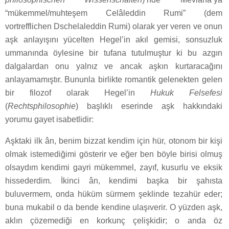
“mükemmel/muhteşem Celâleddin Rumi” (dem
vortrefflichen Dschelaleddin Rumi) olarak yer veren ve onun
aşk anlayışını yücelten Hegel’in akıl gemisi, sonsuzluk
ummanında öylesine bir tufana tutulmuştur ki bu azgın
dalgalardan onu yalnız ve ancak aşkın kurtaracağını
anlayamamıştır. Bununla birlikte romantik gelenekten gelen
bir filozof olarak Hegel’in
Hukuk Felsefesi
(
Rechtsphilosophie
) başlıklı eserinde aşk hakkındaki
yorumu gayet isabetlidir:
Aşktaki ilk ân, benim bizzat kendim için hür, otonom bir kişi
olmak istemediğimi gösterir ve eğer ben böyle birisi olmuş
olsaydım kendimi gayri mükemmel, zayıf, kusurlu ve eksik
hissederdim. İkinci ân, kendimi başka bir şahısta
buluvermem, onda hüküm sürmem şeklinde tezahür eder;
buna mukabil o da bende kendine ulaşıverir. O yüzden aşk,
aklın çözemediği en korkunç çelişkidir; o anda öz