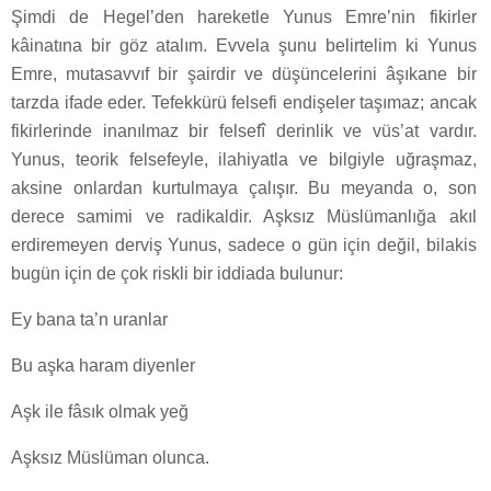
Şimdi de Hegel’den hareketle Yunus Emre’nin fikirler
kâinatına bir göz atalım. Evvela şunu belirtelim ki Yunus
Emre, mutasavvıf bir şairdir ve düşüncelerini âşıkane bir
tarzda ifade eder. Tefekkürü felsefi endişeler taşımaz; ancak
fikirlerinde inanılmaz bir felsefî derinlik ve vüs’at vardır.
Yunus, teorik felsefeyle, ilahiyatla ve bilgiyle uğraşmaz,
aksine onlardan kurtulmaya çalışır. Bu meyanda o, son
derece samimi ve radikaldir. Aşksız Müslümanlığa akıl
erdiremeyen derviş Yunus, sadece o gün için değil, bilakis
bugün için de çok riskli bir iddiada bulunur:
Ey bana ta’n uranlar
Bu aşka haram diyenler
Aşk ile fâsık olmak yeğ
Aşksız Müslüman olunca.