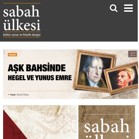
Aşk Bahsinde Hegel Ve Yunus Emre
Senail Özkan