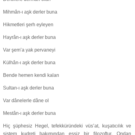
Mihmân-ı aşk derler buna
Hikmetleri şerh eyleyen
Hayrân-ı aşk derler buna
Var şem’a yak pervaneyi
Külhân-ı aşk derler buna
Bende hemen kendi kalan
Sultan-ı aşk derler buna
Var dânelerle dâne ol
Mestân-ı aşk derler buna
Hiç şüphesiz Hegel, tefekküründeki vüs’at, kuşatıcılık ve
sistem kudreti bakımından eşsiz bir filozoftur. Ondan