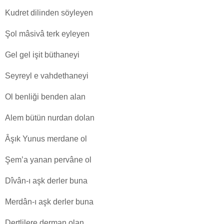
Kudret dilinden söyleyen
Şol mâsivâ terk eyleyen
Gel gel işit büthaneyi
Seyreyl e vahdethaneyi
Ol benliği benden alan
Alem bütün nurdan dolan
Âşık Yunus merdane ol
Şem’a yanan pervâne ol
Dîvân-ı aşk derler buna
Merdân-ı aşk derler buna
Dertlilere derman olan