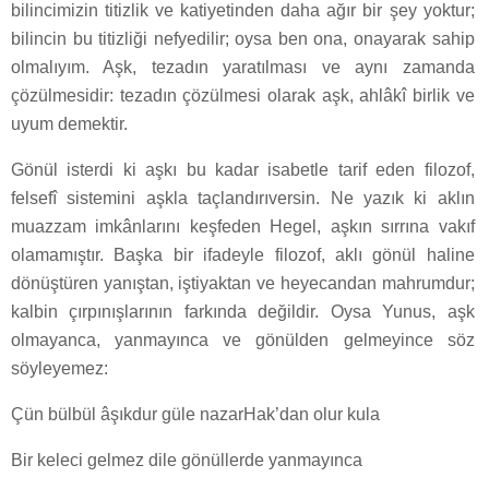
bilincimizin titizlik ve katiyetinden daha ağır bir şey yoktur;
bilincin bu titizliği nefyedilir; oysa ben ona, onayarak sahip
olmalıyım. Aşk, tezadın yaratılması ve aynı zamanda
çözülmesidir: tezadın çözülmesi olarak aşk, ahlâkî birlik ve
uyum demektir.
Gönül isterdi ki aşkı bu kadar isabetle tarif eden filozof,
felsefî sistemini aşkla taçlandırıversin. Ne yazık ki aklın
muazzam imkânlarını keşfeden Hegel, aşkın sırrına vakıf
olamamıştır. Başka bir ifadeyle filozof, aklı gönül haline
dönüştüren yanıştan, iştiyaktan ve heyecandan mahrumdur;
kalbin çırpınışlarının farkında değildir. Oysa Yunus, aşk
olmayanca, yanmayınca ve gönülden gelmeyince söz
söyleyemez:
Çün bülbül âşıkdur güle nazarHak’dan olur kula
Bir keleci gelmez dile gönüllerde yanmayınca