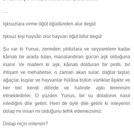
…
Işksuzlara virme öğüt öğüdünden alur degül
Işksuz kişi hayvân olur hayvan öğüt bilür degül
Şu var ki Yunus, zerreden yıldızlara ve seyyarelere kadar
kâinatı bir arada tutan, manalandıran gücün aşk olduğuna
inanır. Ve madem ki aşk, kâinatı dolduran bir pırıltı, bir
ihtişam ve mehabetse, o zaman akan sular, dağlar taşlar,
ağaçlar, kuşlar ve hayvanlar hülâsa bütün varlıklar âşıktır ve
her biri kendi dilinde ve halinde aşkı terennüm
etmektedirler. O yüzden Yunus, bir su dolabının nasıl
inlediğini dile getirir. Hem de öyle dile getirir ki inleyenin
dolap mı insan mı olduğunu tefrik edemezsiniz:
Dolap niçin inilersin?