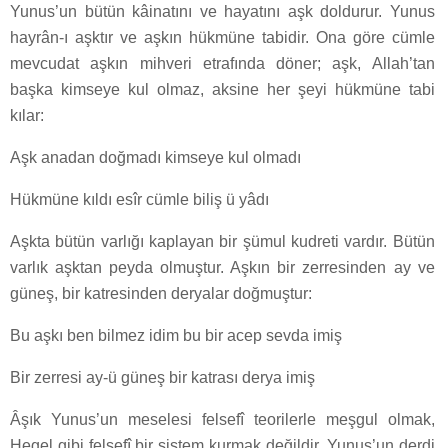
Yunus’un bütün kâinatını ve hayatını aşk doldurur. Yunus
hayrân-ı aşktır ve aşkın hükmüne tabidir. Ona göre cümle
mevcudat aşkın mihveri etrafında döner; aşk, Allah’tan
başka kimseye kul olmaz, aksine her şeyi hükmüne tabi
kılar:
Aşk anadan doğmadı kimseye kul olmadı
Hükmüne kıldı esîr cümle biliş ü yâdı
Aşkta bütün varlığı kaplayan bir şümul kudreti vardır. Bütün
varlık aşktan peyda olmuştur. Aşkın bir zerresinden ay ve
güneş, bir katresinden deryalar doğmuştur:
Bu aşkı ben bilmez idim bu bir acep sevda imiş
Bir zerresi ay-ü güneş bir katrası derya imiş
Âşık Yunus’un meselesi felsefî teorilerle meşgul olmak,
Hegel gibi felsefî bir sistem kurmak değildir. Yunus’un derdi