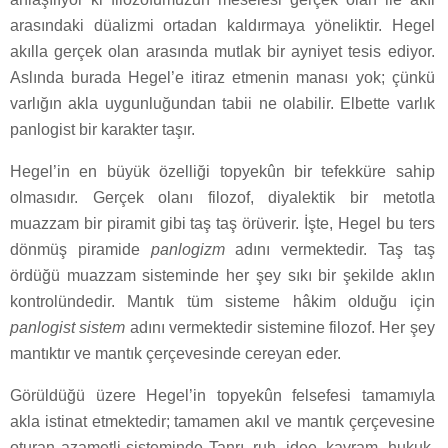
arasındaki düalizmi ortadan kaldırmaya yöneliktir. Hegel
akılla gerçek olan arasında mutlak bir ayniyet tesis ediyor.
Aslında burada Hegel’e itiraz etmenin manası yok; çünkü
varlığın akla uygunluğundan tabii ne olabilir. Elbette varlık
panlogist bir karakter taşır.
Hegel’in en büyük özelliği topyekûn bir tefekküre sahip
olmasıdır. Gerçek olanı filozof, diyalektik bir metotla
muazzam bir piramit gibi taş taş örüverir. İşte, Hegel bu ters
dönmüş piramide
panlogizm
adını vermektedir. Taş taş
ördüğü muazzam sisteminde her şey sıkı bir şekilde aklın
kontrolündedir. Mantık tüm sisteme hâkim olduğu için
panlogist sistem
adını vermektedir sistemine filozof. Her şey
mantıktır ve mantık çerçevesinde cereyan eder.
Görüldüğü üzere Hegel’in topyekûn felsefesi tamamıyla
akla istinat etmektedir; tamamen akıl ve mantık çerçevesine
oturan azametli sisteminde Tanrı, ruh, idee, kavram, hukuk,