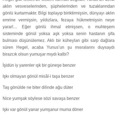
aklın vesveselerinden, şüphelerinden ve tuzaklarından
gönlü kurtarmaktır. Bilgi toplayıp biriktirmişsin, dünyayı aklın
emrine vermişsin, yıldızlara, fezaya hükmetmişsin neye
yarar!… Eğer gönlü ihmal etmişsen, o muhteşem
sisteminde gönül yoksa aşk yoksa senin hastanın şifa
bulması düşünülemez. Aklı bir küheylan gibi sarp dağlara
süren Hegel, acaba Yunus’un şu mısralarını duysaydı
birazcık olsun yumuşar mıydı kalbi?
İşidün iy yarenler ışk bir güneşe benzer
Işkı olmayan gönül misâl-i taşa benzer
Taş gönülde ne biter dilinde ağu düter
Nice yumşak söylese sözi savaşa benzer
Işkı var gönül yanar yumşanur muma döner