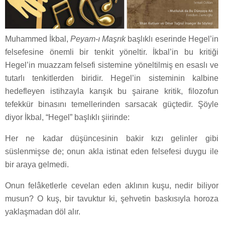
Muhammed İkbal,
Peyam-ı Maşrık
başlıklı eserinde Hegel’in
felsefesine önemli bir tenkit yöneltir. İkbal’in bu kritiği
Hegel’in muazzam felsefi sistemine yöneltilmiş en esaslı ve
tutarlı tenkitlerden biridir. Hegel’in sisteminin kalbine
hedefleyen istihzayla karışık bu şairane kritik, filozofun
tefekkür binasını temellerinden sarsacak güçtedir. Şöyle
diyor İkbal, “Hegel” başlıklı şiirinde:
Her ne kadar düşüncesinin bakir kızı gelinler gibi
süslenmişse de; onun akla istinat eden felsefesi duygu ile
bir araya gelmedi.
Onun felâketlerle cevelan eden aklının kuşu, nedir biliyor
musun? O kuş, bir tavuktur ki, şehvetin baskısıyla horoza
yaklaşmadan döl alır.