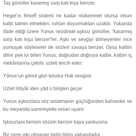
Taş gönüller kararmış sarp katı kışa benzer.
Hegel’in felsefî sistemi ne kadar mükemmel olursa olsun
kalbi tatmin etmekten, ruhları doyurmaktan uzaktır. Yukarıda
ifade ettiği üzere Yunus nezdinde aşksız gönüller, “kararmış
sarp katı kışa benzer”ler. Aşkı ve sevgiyi bilmeyenler nice
yumuşak söyleseler de sözleri savaşa benzer. Oysa kalbin
dilini pek iyi bilen Yunus, doğrudan doğruya kalbe, kalbin iç
mekânlarına çekilir, uzleti tercih eder:
Yûnus’un gönül gözi toludur Hak sevgüsi
Uzlet ihtiyâr iden yâd ü bilişten geçer
Yunus aşksızlara söz anlatmanın güçlüğünden bahseder ve
bu meyanda samimiyetle onları uyarır:
Işksuzlara benüm sözüm benzer kaya yankusına
Bir zerre ışkı olmayan bellü bilün yabandadur