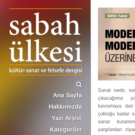
Modern Sanat ya da Modern Sanat Algısı Üzerine
Yahya Kurtkaya
Sanat nedir, s
Ana Sayfa
çıkacağımız y
kavramaya dair 
Hakkımızda
çokluğu kadar ol
Yazı Arşivi
sanat kuramı
Kategoriler
yargılardan ziy