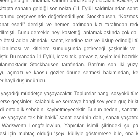
lere geldiğini anlamak sanırım daha kolay olacaktır.
Katiller, 
kitapta sanatın geldiği son nokta (11 Eylül saldırılarından sonr
yorumu çerçevesinde değerlendiriliyor. Stockhausen, “Kozmo
at eseri!” demişti ve hemen ardından kızı tarafından red
edilmişti. Bunu demekle neyi kastettiği anlamak aslında çok da 
tesi adları altındaki sanat, kendine tarz ve üslup edindiği tüm
llanılması ve kitlelere sunuluşunda getireceği şaşkınlık ve t
ştir. Bu manada 11 Eylül, icrası tek, provasız, seyircileri hazırlık
ılanmaktadır Stockhausen tarafından. Batı’nın son iki yüzy
ı, açmazı ve kaosu gözler önüne sermesi bakımından, ke
ler hayli düşündürücü.
 yaşadığı müddetçe yaşayacaktır. Toplumlar hangi sosyokültürel
rse geçsinler; kalabalık ve sermaye hangi seviyede güç birikt
di ontolojik sebebini kaybetmeyecektir. Bunun nedeni, sanatın 
e yaşayan tek bir hakikî sanat eserinin dahi, sanatı yaşat
 Wadsworth Longfellow’un, Yapıcılar isimli şiirindeki şu pa
mesi için muhtaç olduğu ‘
şeyi
‘ külliyle göstermese bile, ona i