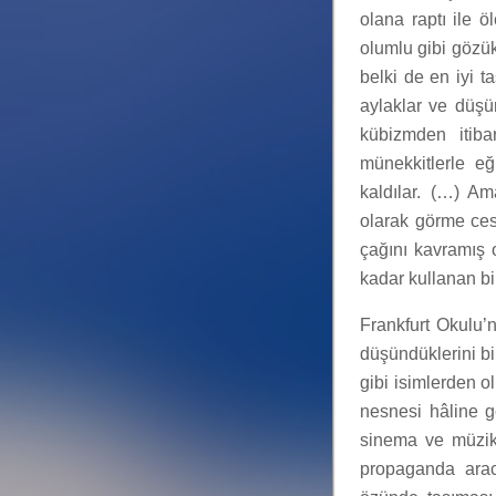
olana raptı ile öl
olumlu gibi gözük
belki de en iyi t
aylaklar ve düşün
kübizmden itiba
münekkitlerle e
kaldılar. (…) A
olarak görme ces
çağını kavramış o
kadar kullanan bi
Frankfurt Okulu’
düşündüklerini b
gibi isimlerden ol
nesnesi hâline ge
sinema ve müzik 
propaganda aracı