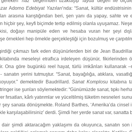
 gereken ‘
haz’
değerinden uzaklaşıp ‘
fayda’
değeri ile ölçüle
yazar Adorno
Edebiyat Yazıları
’nda: “Sanat, kültür endüstrisini
lları arasına karıştığından beri, şen yanı da yapay, sahte ve 
an hiçbir şey, keyfi biçimde tertip edilmiş olanla uyuşamaz. Neş
lişkisi, doğayı manipüle eden ve hesaba vuran her şeyi dı
şe örnekleri hep örnekle gerçekleştiği için bozulmuş ve çarpıtılmı
irdiği çıkmazı fark eden düşünürlerden biri de Jean Baudrillar
kitabında meseleyi etraflıca irdeleyen düşünür, fikirlerinden ö
r. Ona göre bugünkü reel hayat, türlü imkânları kullanarak –
.- sanatın yerini tutmuştur. “Sanat, bayağılığa, atıklara, vasatl
 koyuyor.” demektedir Baudrillard.
Sanat Komplosu
kitabına t
ringer ise şunları söylemektedir: “Günümüzde sanat, tıpkı herhan
yer fırsatları, kârlı yatırımlar ve yüceltilmiş tüketim nesneleri sun
r şey sanata dönüşmekte. Roland Barthes, ‘Amerika’da cinsel il
kle karşılaşabilirsiniz’ derdi. Şimdi her yerde sanat var, sanatta b
dair şimdi aktaracağım yaklaşımı da okuyunca, sanatın son ik