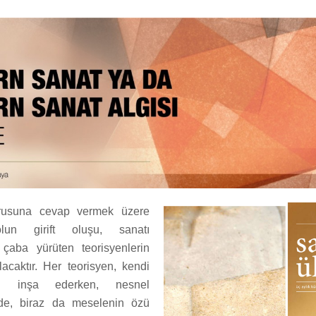
orusuna cevap vermek üzere
olun girift oluşu, sanatı
çaba yürüten teorisyenlerin
acaktır. Her teorisyen, kendi
nı inşa ederken, nesnel
ade, biraz da meselenin özü