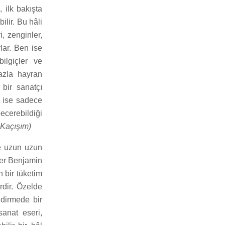
, ilk bakışta
lir. Bu hâli
i, zenginler,
lar. Ben ise
ilgiçler ve
azla hayran
bir sanatçı
n ise sadece
becerebildiği
Kaçışım)
ne uzun uzun
ter Benjamin
n bir tüketim
rdir. Özelde
ndirmede bir
sanat eseri,