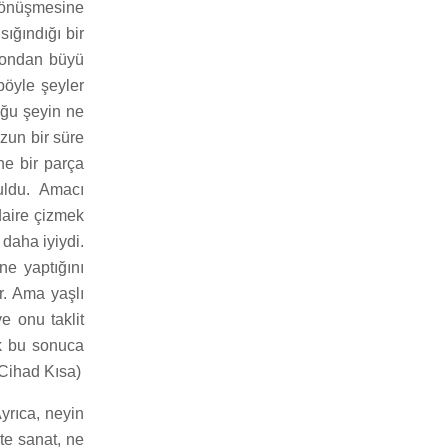
 dönüşmesine
ığındığı bir
n ondan büyü
böyle şeyler
uğu şeyin ne
un bir süre
ne bir parça
buldu. Amacı
daire çizmek
 daha iyiydi.
ne yaptığını
r. Ama yaşlı
e onu taklit
ak bu sonuca
 Cihad Kısa)
yrıca, neyin
te sanat, ne