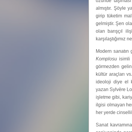
özünde taşıması
almıştır. Şöyle 
girip tüketim ma
gelmiştir. Şen ol
olan barışçıl i
karşılaştığımız ne
Modern sanatın g
Komplosu
isimli 
görmezden gelini
kültür araçları vs
ideoloji diye el
yazan Sylvère Lot
işletme gibi, kari
ilgisi olmayan he
her yerde cinselli
Sanat kavramına 