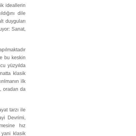
ik ideallerin
dığını dile
lt duyguları
uyor: Sanat,
apılmaktadır
se bu keskin
cu yüzyılda
atta klasik
rılmanın ilk
e, oradan da
yat tarzı ile
ayi Devrimi,
vmesine hız
 yani klasik