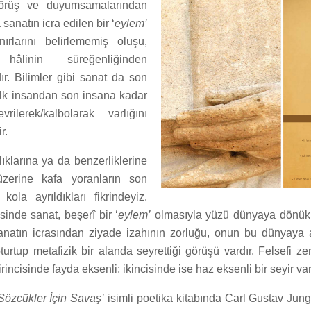
görüş ve duyumsamalarından
 sanatın icra edilen bir ‘
eylem’
ırlarını belirlememiş oluşu,
linin süreğenliğinden
r. Bilimler gibi sanat da son
 İlk insandan son insana kadar
rilerek/kalbolarak varlığını
r.
ılıklarına ya da benzerliklerine
zerine kafa yoranların son
kola ayrıldıkları fikrindeyiz.
sinde sanat, beşerî bir ‘
eylem’
olmasıyla yüzü dünyaya dönük b
sanatın icrasından ziyade izahının zorluğu, onun bu dünyaya 
turtup metafizik bir alanda seyrettiği görüşü vardır. Felsefi ze
rincisinde fayda eksenli; ikincisinde ise haz eksenli bir seyir var
Sözcükler İçin Savaş’
isimli poetika kitabında Carl Gustav Jung