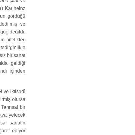
Sanatçılar ve
a) Karlheinz
sun gördüğü
dedilmiş ve
güç değildi.
 nitelikler,
edirginlikle
sız bir sanat
ılda geldiği
ndi içinden
 ve iktisadî
irmiş olursa
Tanrısal bir
maya yetecek
saj sanatın
şaret ediyor