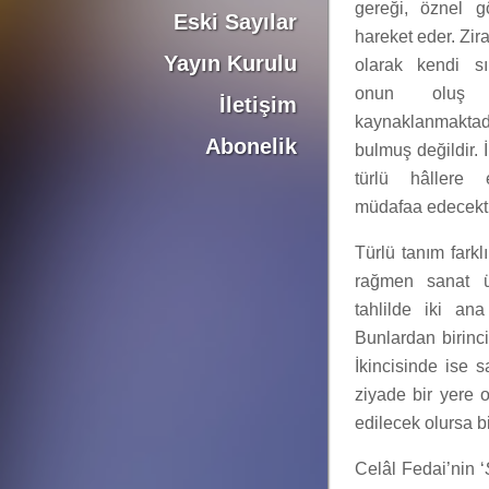
gereği, öznel 
Eski Sayılar
hareket eder. Zira
Yayın Kurulu
olarak kendi sın
onun oluş hâ
İletişim
kaynaklanmaktadı
Abonelik
bulmuş değildir.
türlü hâllere ev
müdafaa edecekti
Türlü tanım farkl
rağmen sanat ü
tahlilde iki ana 
Bunlardan birinci
İkincisinde ise 
ziyade bir yere o
edilecek olursa bi
Celâl Fedai’nin ‘