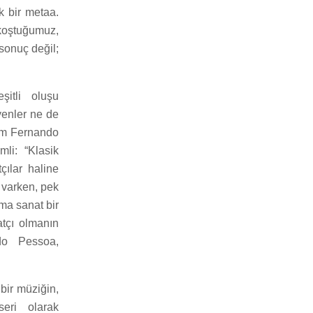
k bir metaa.
 koştuğumuz,
sonuç değil;
itli oluşu
yenler ne de
sam Fernando
li: “Klasik
çılar haline
ı varken, pek
ma sanat bir
atçı olmanın
ndo Pessoa,
 bir müziğin,
eri olarak