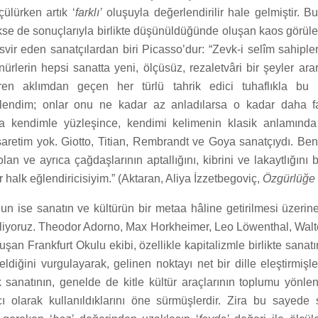
çülürken artık ‘
farklı’
oluşuyla değerlendirilir hale gelmiştir. Bu
se de sonuçlarıyla birlikte düşünüldüğünde oluşan kaos görülebi
asvir eden sanatçılardan biri Picasso’dur: “Zevk-i selîm sahipler
ürlerin hepsi sanatta yeni, ölçüsüz, rezaletvâri bir şeyler arar
ren aklımdan geçen her türlü tahrik edici tuhaflıkla bu b
ğlendim; onlar onu ne kadar az anladılarsa o kadar daha f
ma kendimle yüzleşince, kendimi kelimenin klasik anlamında 
aretim yok. Giotto, Titian, Rembrandt ve Goya sanatçıydı. Be
lan ve ayrıca çağdaşlarının aptallığını, kibrini ve lakaytlığını 
r halk eğlendiricisiyim.” (Aktaran, Aliya İzzetbegoviç,
Özgürlüğe 
nun ise sanatın ve kültürün bir metaa hâline getirilmesi üzeri
iliyoruz. Theodor Adorno, Max Horkheimer, Leo Löwenthal, Wal
uşan Frankfurt Okulu ekibi, özellikle kapitalizmle birlikte sanatı
ldiğini vurgulayarak, gelinen noktayı net bir dille eleştirmişle
sanatının, genelde de kitle kültür araçlarının toplumu yönle
 olarak kullanıldıklarını öne sürmüşlerdir. Zira bu sayede 