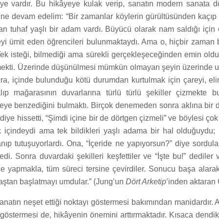
kâye vardır. Bu hikâyeye kulak verip, sanatın modern sanata
ine devam edelim: “Bir zamanlar köylerin gürültüsünden kaçıp s
 tuhaf yaşlı bir adam vardı. Büyücü olarak nam saldığı içi
yi ümit eden öğrencileri bulunmaktaydı. Ama o, hiçbir zaman 
k isteği, bilmediği ama sürekli gerçekleşeceğinden emin old
ekti. Üzerinde düşünülmesi mümkün olmayan şeyin üzerinde uz
a, içinde bulunduğu kötü durumdan kurtulmak için çareyi, eli
alıp mağarasının duvarlarına türlü türlü şekiller çizmekte 
neye benzediğini bulmaktı. Birçok denemeden sonra aklına bir 
diye hissetti, “Şimdi içine bir de dörtgen çizmeli” ve böylesi çok
 içindeydi ama tek bildikleri yaşlı adama bir hal olduğuydu; 
nıp tutuşuyorlardı. Ona, “İçeride ne yapıyorsun?” diye sordula
i. Sonra duvardaki şekilleri keşfettiler ve “İşte bu!” dediler v
öyle yapmakla, tüm süreci tersine çevirdiler. Sonucu başa alar
baştan başlatmayı umdular.” (Jung’un
Dört Arketip
’inden aktaran
anatın neşet ettiği noktayı göstermesi bakımından manidardır. A
göstermesi de, hikâyenin önemini arttırmaktadır. Kısaca dendik