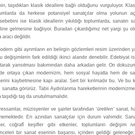
nin, taşıdıkları klasik ideallere bağlı olduğunu vurguluyor. Klas
umlarda da herkese potansiyel sanatçılar olma yolunun açıl
sebebini ise klasik ideallerin yıkıldığı toplumlarda, sanatın sa
line gelmesine bağlıyor. Buradan çıkardığımız net yargı şu ol
 aracı değildir.
odern gibi ayrımların en belirgin gözlemleri resim üzerinden y
 değişimlerin fark edildiği ikinci alandır denebilir. Edebiyat i
atarak yansıtması bakımından daha arkadan gelir. On dokuzun
kilde ortaya çıkan modernizm, hem sosyal hayatta hem de san
erini kaybetmesine kapı aralar. Sert bir kırılmadır bu. Ve bu kı
i sanatta görürüz. Tabii Aydınlanma hareketlerinin modernizm
 taşıdığı taş da unutulmamalıdır.
ressamlar, müzisyenler ve şairler tarafından ‘
üretilen’
sanat, ha
tmemektedir. En azından sanatçılar için durum vahimdir. San
mler, coğrafî keşifler gibi etkenler, toplumların değişim i
nceleri bir sanat eserinin başarısı, içinden geldiği geleneğe;