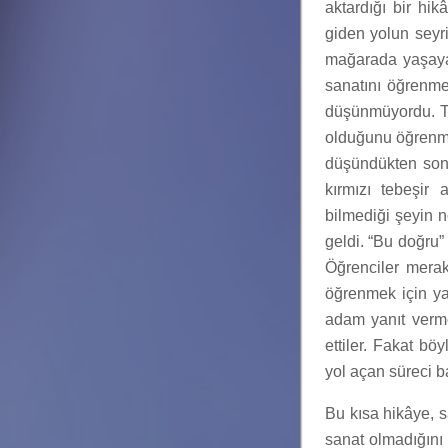
aktardığı bir hi
giden yolun seyr
mağarada yaşayan
sanatını öğrenme
düşünmüyordu. Te
olduğunu öğrenm
düşündükten sonr
kırmızı tebeşir 
bilmediği şeyin 
geldi. “Bu doğru” 
Öğrenciler merak
öğrenmek için ya
adam yanıt vermed
ettiler. Fakat b
yol açan süreci 
Bu kısa hikâye, s
sanat olmadığını 