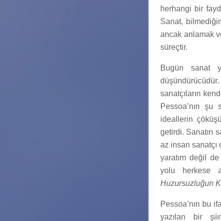
herhangi bir fayd
Sanat, bilmediği
ancak anlamak ve 
süreçtir.
Bugün sanat ya
düşündürücüdür. 
sanatçıların kend
Pessoa’nın şu s
ideallerin çöküşü
getirdi. Sanatın s
az insan sanatçı 
yaratım değil de
yolu herkese a
Huzursuzluğun Ki
Pessoa’nın bu ifa
yazılan bir şi