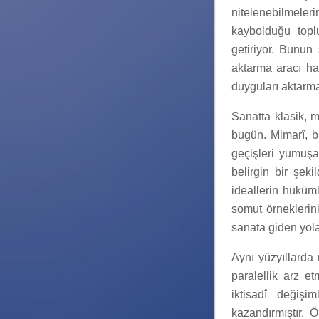
nitelenebilmeleri
kaybolduğu topl
getiriyor. Bunun 
aktarma aracı ha
duyguları aktarma
Sanatta klasik, m
bugün. Mimarî, bu
geçişleri yumuş
belirgin bir şe
ideallerin hüküml
somut örneklerin
sanata giden yola
Aynı yüzyıllarda 
paralellik arz e
iktisadî değişi
kazandırmıştır. Ö