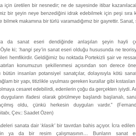
a için üretilen bir nesnedir; ne de sayesinde itibar kazanılaca
miz bir şeyin neye benzediğini idrak edebilmek için peşi sıra
bilmek makamına bir türlü varamadığımız bir gayrettir. Sanat, 
 da sanat eseri dendiğinde anlaşılan şeyin hayli çeş
Öyle ki;
‘hangi şey’
in sanat eseri olduğu hususunda ne teoris
ileri hemfikirdir. Geldiğimiz bu noktada Portekizli şair ve res
atırları konumuzun şekillenmesi açısından son derece önem
 bütün insanları potansiyel sanatçılar, dolayısıyla kötü sanat
ağlam bir yapı, titizlikle uyulması gereken kurallar gibi kıstaslar
olmaya cesaret edebilirdi, edenlerin çoğu da gerçekten iyiydi. A
 duyguların ifadesi olarak görülmeye başlandı başlanalı, san
çılmış oldu, çünkü herkesin duyguları vardır.” (Ferna
tabı
, Çev.: Saadet Özen)
deleri sanata dair ‘
klasik’
bir tavırdan bahis açıyor. İcra edilen
irin ya da bir resim çalışmasının… Bunların sanat es