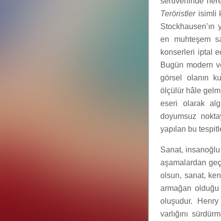
serüveninde nere
Teröristler
isimli 
Stockhausen’ın 
en muhteşem san
konserleri iptal 
Bugün modern ve ö
görsel olanın ku
ölçülür hâle gelmi
eseri olarak alg
doyumsuz noktay
yapılan bu tespit
Sanat, insanoğlu
aşamalardan geçe
olsun, sanat, ken
armağan olduğu v
oluşudur. Henry
varlığını sürdür