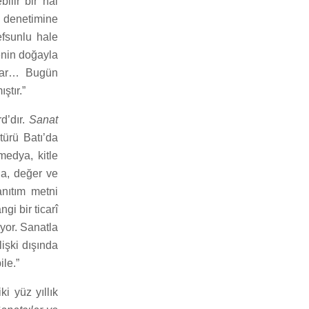
bilir bir hâl
n denetimine
efsunlu hale
enin doğayla
şlar… Bugün
ştır.”
d’dır.
Sanat
türü Batı’da
medya, kitle
ığa, değer ve
anıtım metni
gi bir ticarî
uyor. Sanatla
işki dışında
ile.”
i yüz yıllık