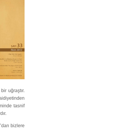
ir uğraştır.
aidiyetinden
minde tasnif
dır.
’dan bizlere