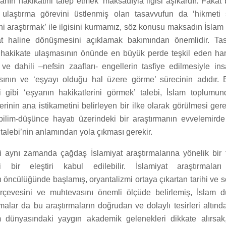
anın hakikatini talep etmek’ maksadıyla ilgisi aşikardır. Fakat 
 ulaştırma görevini üstlenmiş olan tasavvufun da ‘hikmeti
ni araştırmak’ ile ilgisini kurmamız, söz konusu maksadın İsla
t haline dönüşmesini açıklamak bakımından önemlidir. Ta
ın hakikate ulaşmasının önünde en büyük perde teşkil eden hari
- ve dahili –nefsin zaafları- engellerin tasfiye edilmesiyle in
sının ve ‘eşyayı olduğu hal üzere görme’ sürecinin adıdır. 
ği gibi ‘eşyanın hakikatlerini görmek’ talebi, İslam toplumu
erinin ana istikametini belirleyen bir ilke olarak görülmesi ger
ilim-düşünce hayatı üzerindeki bir araştırmanın evvelemirde
t talebi’nin anlamından yola çıkması gerekir.
iti aynı zamanda çağdaş İslamiyat araştırmalarına yönelik bir 
 bir eleştiri kabul edilebilir. İslamiyat araştırmaları 
öncülüğünde başlamış, oryantalizmi ortaya çıkartan tarihi ve so
erçevesini ve muhtevasını önemli ölçüde belirlemiş, İslam 
alar da bu araştırmaların doğrudan ve dolaylı tesirleri altında 
m dünyasındaki yaygın akademik gelenekleri dikkate alırsak,