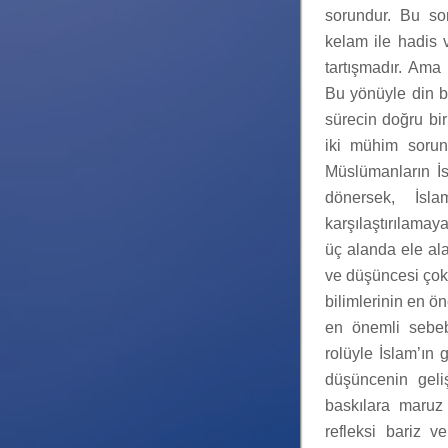
sorundur. Bu sor
kelam ile hadis v
tartışmadır. Ama 
Bu yönüyle din bi
sürecin doğru bir
iki mühim soruna
Müslümanların İs
dönersek, İsl
karşılaştırılamay
üç alanda ele alab
ve düşüncesi çok 
bilimlerinin en ö
en önemli sebebi
rolüyle İslam’ın g
düşüncenin geliş
baskılara maruz
refleksi bariz ve