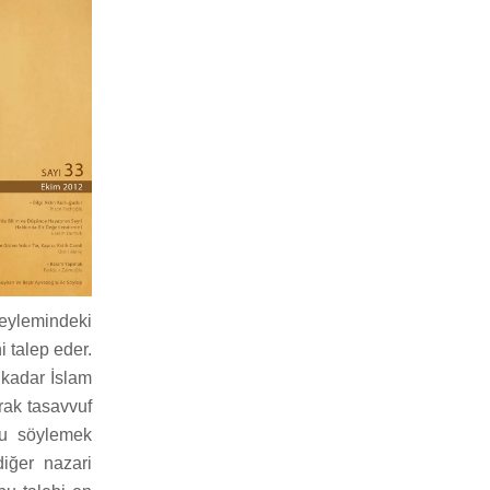
eylemindeki
i talep eder.
 kadar İslam
rak tasavvuf
unu söylemek
iğer nazari