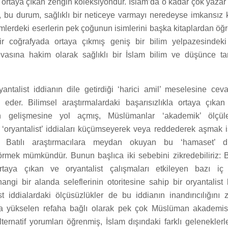
ortaya çıkan zengin koleksiyondur. İslam’da o kadar çok yazar
i, bu durum, sağlıklı bir neticeye varmayı neredeyse imkansız kı
mlerdeki eserlerin pek çoğunun isimlerini başka kitaplardan öğ
ir coğrafyada ortaya çıkmış geniş bir bilim yelpazesindeki
evasına hakim olarak sağlıklı bir İslam bilim ve düşünce t
yantalist iddianın dile getirdiği ‘harici amil’ meselesine ce
h eder. Bilimsel araştırmalardaki başarısızlıkla ortaya çıkan
nin gelişmesine yol açmış, Müslümanlar ‘akademik’ ölçü
 ‘oryantalist’ iddiaları küçümseyerek veya reddederek aşmak is
atılı araştırmacılara meydan okuyan bu ‘hamaset’ di
örmek mümkündür. Bunun başlıca iki sebebini zikredebiliriz: Bi
taya çıkan ve oryantalist çalışmaları etkileyen bazı iç sık
gi bir alanda seleflerinin otoritesine sahip bir oryantalist
st iddialardaki ölçüsüzlükler de bu iddianın inandırıcılığını za
a yükselen refaha bağlı olarak pek çok Müslüman akademis
ternatif yorumları öğrenmiş, İslam dışındaki farklı geleneklerle