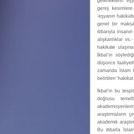
geleneklerin ‘eşy
geniş kesimlere
‘eşyanın hakikati
genel bir maksa
itibarıyla insan
alışkanlıklar vs.
hakikate ulaşma
İkbal’in söyledi
düşünce faaliyetl
zamanda İslam b
belirtilen ‘hakika
İkbal’in bu tesp
doğrusu temelli
akademisyenlerin 
araştırmaların ç
akademik araştırm
Bu itibarla İsla