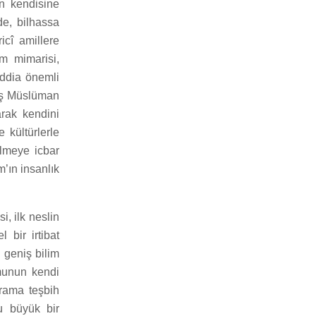
an kendisine
de, bilhassa
icî amillere
am mimarisi,
 iddia önemli
daş Müslüman
arak kendini
 kültürlerle
ilmeye icbar
’ın insanlık
, ilk neslin
 bir irtibat
i geniş bilim
umunun kendi
vrama teşbih
nu büyük bir