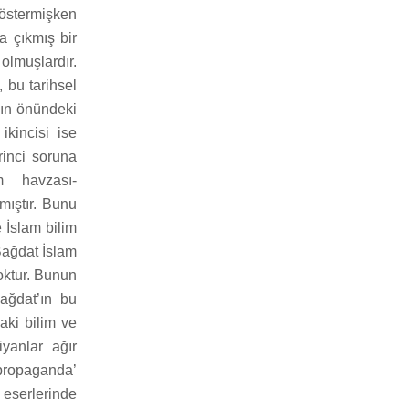
göstermişken
a çıkmış bir
olmuşlardır.
, bu tarihsel
nın önündeki
ikincisi ise
rinci soruna
m havzası-
mıştır. Bunu
e İslam bilim
Bağdat İslam
yoktur. Bunun
Bağdat’ın bu
daki bilim ve
iyanlar ağır
propaganda’
 eserlerinde