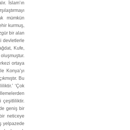
ır. İslam’ın
ılaştırmayı
amak mümkün
ehir kurmuş,
gür bir alan
 devletlerle
ağdat, Kufe,
 oluşmuştur.
rkezi ortaya
kle Konya’yı
çıkmıştır. Bu
iktir.’ ‘Çok
llemelerden
eşitliliktir.
de geniş bir
bir neticeye
iş yelpazede