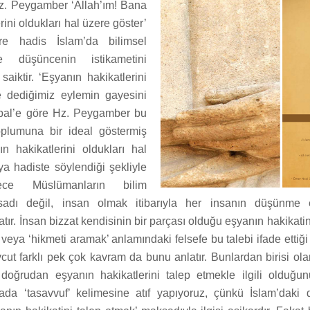
Hz. Peygamber ‘Allah’ım! Bana
rini oldukları hal üzere göster’
re hadis İslam’da bilimsel
e düşüncenin istikametini
aiktir. ‘Eşyanın hakikatlerini
 dediğimiz eylemin gayesini
kbal’e göre Hz. Peygamber bu
oplumuna bir ideal göstermiş
ın hakikatlerini oldukları hal
ya hadiste söylendiği şekliyle
ece Müslümanların bilim
ksadı değil, insan olmak itibarıyla her insanın düşünme 
tır. İnsan bizzat kendisinin bir parçası olduğu eşyanın hakikatin
veya ‘hikmeti aramak’ anlamındaki felsefe bu talebi ifade ettiği
ut farklı pek çok kavram da bunu anlatır. Bunlardan birisi ola
 doğrudan eşyanın hakikatlerini talep etmekle ilgili olduğ
da ‘tasavvuf’ kelimesine atıf yapıyoruz, çünkü İslam’daki d