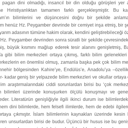
ir pagan dini olmadığı, insancıl bir din olduğu görüşleri yer al
se Hıristiyanlıktan tamamen farklı gerçekleşmiştir. Bu karş
am’ın bilimlerini ve düşüncesini doğru bir şekilde anl
lam henüz Hz. Peygamber devrinde bir cemiyet inşa etmiş, bir ş
arım adasının tümüne hakim olarak, kendini geliştirebileceği öz
. Hz. Peygamber devrinden sonra süratli bir şekilde çevresindeki
ş, büyük kısmını mağlup ederek tesir alanını genişletmiş, B
 gibi bilim merkezleri ortaya çıkmış, farklı bilim gelenekleri
rkezlerin en önemlisi olmuş, zamanla başka pek çok bilim me
nehir bölgesinden Kahire’ye, Endülüs’e, Anadolu’ya –özelli
r- kadar geniş bir yelpazede bilim merkezleri ve okullar ortaya 
im araştırmalarındaki ciddi sorunlardan birisi bu ‘çok merkezlil
lam bilimleri üzerinde konuşurken ölçülü konuşmayı ve gene
er. Literatürün genişliğiyle ilgili ikinci durum ise bilimlerdeki ç
hem dini bilimlerde, hem felsefi ilimlerde, hem de edebi ilgiler
rtaya çıkmıştır. İslam bilimlerinin kaynakları üzerinde kesin 
iren unsurlardan birisi de budur. Üçüncü bir husus ise bu gen