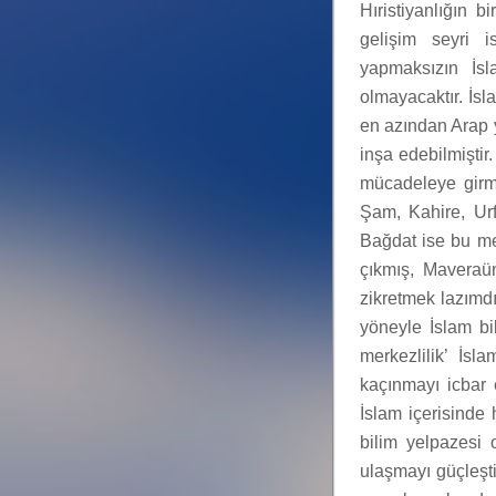
Hıristiyanlığın b
gelişim seyri i
yapmaksızın İsl
olmayacaktır. İs
en azından Arap y
inşa edebilmiştir
mücadeleye girmi
Şam, Kahire, Urfa
Bağdat ise bu me
çıkmış, Maveraün
zikretmek lazımdı
yöneyle İslam bil
merkezlilik’ İs
kaçınmayı icbar ed
İslam içerisinde 
bilim yelpazesi o
ulaşmayı güçleşt