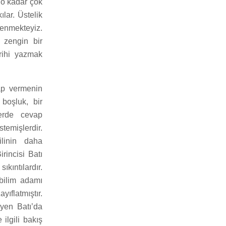
 o kadar çok
lar. Üstelik
renmekteyiz.
 zengin bir
arihi yazmak
vap vermenin
 boşluk, bir
lerde cevap
temişlerdir.
linin daha
rincisi Batı
ıntılardır.
 bilim adamı
yıflatmıştır.
yen Batı’da
 ilgili bakış