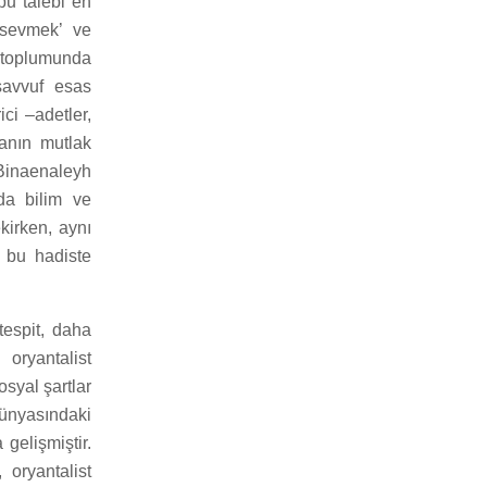
bu talebi en
 sevmek’ ve
m toplumunda
savvuf esas
ci –adetler,
sanın mutlak
Binaenaleyh
nda bilim ve
ekirken, aynı
 bu hadiste
tespit, daha
oryantalist
syal şartlar
dünyasındaki
gelişmiştir.
 oryantalist