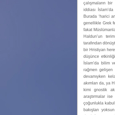
çalışmaların bir
iddiası İslam’da
Burada ‘harici am
genellikle Grek fe
fakat Müslümanlar
Haldun’un terim
tarafından dönüşt
bir Hristiyan here
düşünce etkinli
İslam’da bilim v
rağmen gelişen bi
devamıyken kelam
akımları da, ya H
kimi gnostik ak
araştırmalar ise 
çoğunlukla kabul 
bakıştan yoksun 