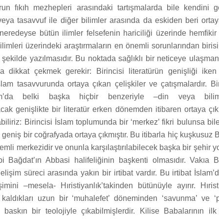
un fıkıh mezhepleri arasındaki tartışmalarda bile kendini 
eya tasavvuf ile diğer bilimler arasında da eskiden beri ortay
neredeyse bütün ilimler felsefenin hariciliği üzerinde hemfikir 
limleri üzerindeki araştırmaların en önemli sorunlarından birisi
 şekilde yazılmasıdır. Bu noktada sağlıklı bir neticeye ulaşma
 dikkat çekmek gerekir: Birincisi literatürün genişliği iken 
lam tasavvurunda ortaya çıkan çelişkiler ve çatışmalardır. Bi
am’da belki başka hiçbir benzeriyle –din veya bili
acak genişlikte bir literatür erken dönemden itibaren ortaya çık
iliriz: Birincisi İslam toplumunda bir ‘merkez’ fikri bulunsa bil
geniş bir coğrafyada ortaya çıkmıştır. Bu itibarla hiç kuşkusuz 
nemli merkezidir ve onunla karşılaştırılabilecek başka bir şehir 
 Bağdat’ın Abbasi halifeliğinin başkenti olmasıdır. Vakıa 
elişim süreci arasında yakın bir irtibat vardır. Bu irtibat İslam’
imini –mesela- Hıristiyanlık’takinden bütünüyle ayırır. Hırist
 kaldıkları uzun bir ‘muhalefet’ döneminden ‘savunma’ ve ‘
 baskın bir teolojiyle çıkabilmişlerdir. Kilise Babalarının ilk