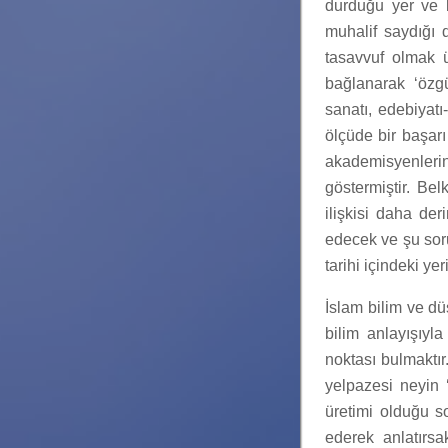
durduğu yer ve b
muhalif saydığı d
tasavvuf olmak ü
bağlanarak ‘özgü
sanatı, edebiyatı
ölçüde bir başarı
akademisyenlerin
göstermiştir. Bel
ilişkisi daha der
edecek ve şu soru
tarihi içindeki ye
İslam bilim ve dü
bilim anlayışıyla
noktası bulmaktır
yelpazesi neyin 
üretimi olduğu s
ederek anlatırsa