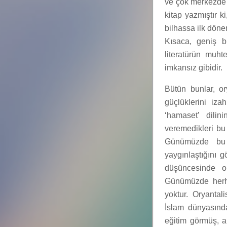
ve çok merkezde 
kitap yazmıştır k
bilhassa ilk döne
Kısaca, geniş b
literatürün muht
imkansız gibidir.
Bütün bunlar, or
güçlüklerini iza
‘hamaset’ dili
veremedikleri bu
Günümüzde bu B
yaygınlaştığını g
düşüncesinde or
Günümüzde herhan
yoktur. Oryantali
İslam dünyasınd
eğitim görmüş, al