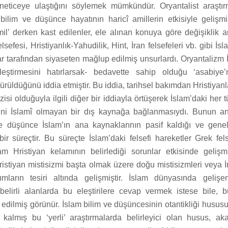
 neticeye ulaştığını söylemek mümkündür. Oryantalist araştı
 bilim ve düşünce hayatının haricî amillerin etkisiyle gelişmi
il’ derken kast edilenler, ele alınan konuya göre değişiklik ar
lsefesi, Hristiyanlık-Yahudilik, Hint, İran felsefeleri vb. gibi İ
 tarafından siyaseten mağlup edilmiş unsurlardı. Oryantalizm İ
leştirmesini hatırlarsak- bedavette sahip olduğu ‘asabiye’
ürüldüğünü iddia etmiştir. Bu iddia, tarihsel bakımdan Hristiyanl
zisi olduğuyla ilgili diğer bir iddiayla örtüşerek İslam’daki her t
ğini İslamî olmayan bir dış kaynağa bağlanmasıydı. Bunun an
e düşünce İslam’ın ana kaynaklarının pasif kaldığı ve genel
r süreçtir. Bu süreçte İslam’daki felsefi hareketler Grek fels
 Hristiyan kelamının belirlediği sorunlar etkisinde gelişm
ristiyan mistisizmi başta olmak üzere doğu mistisizmleri veya İ
ımların tesiri altında gelişmiştir. İslam dünyasında geliş
belirli alanlarda bu eleştirilere cevap vermek istese bile, bu 
edilmiş görünür. İslam bilim ve düşüncesinin otantikliği hususun
kalmış bu ‘yerli’ araştırmalarda belirleyici olan husus, a