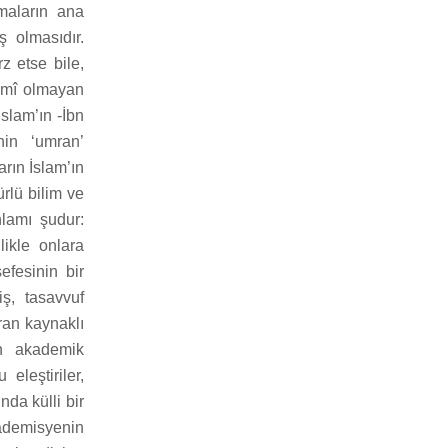
rmaların ana
ş olmasıdır.
z etse bile,
slamî olmayan
slam’ın -İbn
nin ‘umran’
arın İslam’ın
ürlü bilim ve
lamı şudur:
likle onlara
efesinin bir
iş, tasavvuf
ran kaynaklı
en akademik
eleştiriler,
da külli bir
kademisyenin