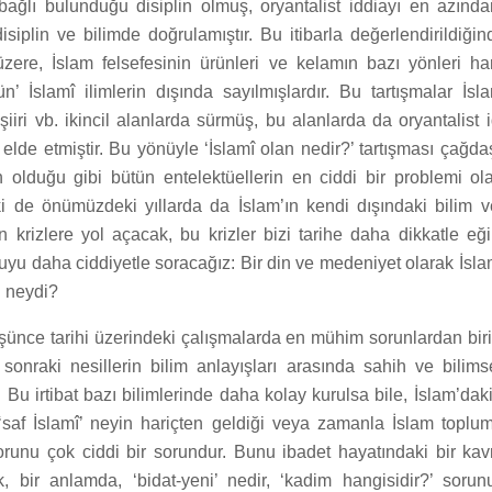
ağlı bulunduğu disiplin olmuş, oryantalist iddiayı en azınd
isiplin ve bilimde doğrulamıştır. Bu itibarla değerlendirildiğin
zere, İslam felsefesinin ürünleri ve kelamın bazı yönleri har
n’ İslamî ilimlerin dışında sayılmışlardır. Bu tartışmalar İsl
-şiiri vb. ikincil alanlarda sürmüş, bu alanlarda da oryantalist
 elde etmiştir. Bu yönüyle ‘İslamî olan nedir?’ tartışması çağ
 olduğu gibi bütün entelektüellerin en ciddi bir problemi ol
ki de önümüzdeki yıllarda da İslam’ın kendi dışındaki bilim ve
in krizlere yol açacak, bu krizler bizi tarihe daha dikkatle eğ
yu daha ciddiyetle soracağız: Bir din ve medeniyet olarak İslam
ri neydi?
şünce tarihi üzerindeki çalışmalarda en mühim sorunlardan birisi
 sonraki nesillerin bilim anlayışları arasında sahih ve bilimsel
. Bu irtibat bazı bilimlerinde daha kolay kurulsa bile, İslam’dak
‘saf İslamî’ neyin hariçten geldiği veya zamanla İslam topl
orunu çok ciddi bir sorundur. Bunu ibadet hayatındaki bir ka
k, bir anlamda, ‘bidat-yeni’ nedir, ‘kadim hangisidir?’ soru