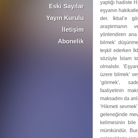
yaptığı hadiste 
Eski Sayılar
eşyanın hakikatle
Yayın Kurulu
der. İkbal’e gö
araştırmanın v
İletişim
yönlendiren ana s
Abonelik
bilmek’ düşünme
teşkil ederken İ
sözüyle İslam t
olmalıdır. ‘Eşyan
üzere bilmek’ ve
‘görmek’, sad
faaliyetinin ma
maksadını da anla
‘Hikmeti sevmek’ 
geleneğinde mevc
kelimesinin bile
mümkündür. Bura