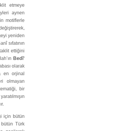
klit etmeye
yleri aynen
n motiflerle
eğiştirerek,
ğeyi yeniden
anî sıfatının
klit ettiğini
llah’ın
Bedî‘
çabası olarak
a en orjinal
eri olmayan
ematiği, bir
yaratılmışın
r.
i için bütün
 bütün Türk