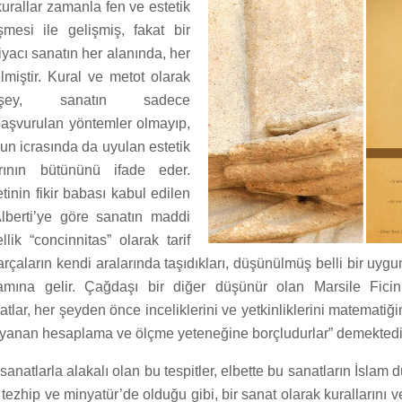
kurallar zamanla fen ve estetik
şmesi ile gelişmiş, fakat bir
tiyacı sanatın her alanında, her
miştir. Kural ve metot olarak
şey, sanatın sadece
aşvurulan yöntemler olmayıp,
n icrasında da uyulan estetik
rının bütününü ifade eder.
inin fikir babası kabul edilen
lberti’ye göre sanatın maddi
lik “concinnitas” olarak tarif
parçaların kendi aralarında taşıdıkları, düşünülmüş belli bir uyg
lamına gelir. Çağdaşı bir diğer düşünür olan Marsile Fici
lar, her şeyden önce inceliklerini ve yetkinliklerini matematiğ
anan hesaplama ve ölçme yeteneğine borçludurlar” demektedi
sanatlarla alakalı olan bu tespitler, elbette bu sanatların İslam
, tezhip ve minyatür’de olduğu gibi, bir sanat olarak kurallarını 