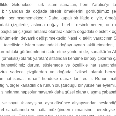
likle Geleneksel Türk İslam sanatları; hem Yaratıcı’yı ta
 bir yandan da doğada birebir örneklerini gördüğümüz şe
ini benimsememektedir. Daha kapalı bir ifade diliyle, örneği
daki çizgilerle, aslında doğayı birebir resimlemeden, onu d
 başka bir çizgisel anlama oturtarak adeta doğadaki o estetik ö
nümlerini devamlı değiştirmektedir. Nasıl ki taklit, yaratıcının S
i tecellisidir, İslam sanatındaki doğayı aynen taklit etmeden, ta
un ruhtaki görünümlerini ifade etme yöntemi de, sanatkâr’ın A
z (örneksiz) olarak yaratan) sıfatından kendine bir pay çıkarma 
u bahsettiğimiz durum, süslemede ve özellikle hat sanatınd
, zira sadece çizgilerden ve doğada fiziksel olarak benz
an hat sanatı, ruhanî hendese olarak tarif edilir. Ruhun mat
ğin, diğer kanadını da ruhun oluşturduğu bir yükselme eylemi, 
 sınırlarına hapsolunmayarak daha güzel olana ulaşma çabasıdı
k ve soyutluk arayışına, aynı düşünce altyapısından beslendiğ
 el sanatlarında ve hatta müziğinden mimarisine, neredeyse