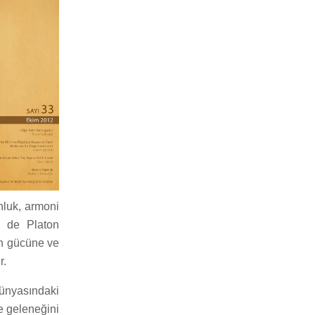
unluk, armoni
n de Platon
in gücüne ve
r.
 dünyasındaki
ve geleneğini