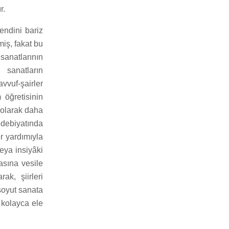
r.
endini bariz
miş, fakat bu
 sanatlarının
 sanatların
vuf-şairler
 öğretisinin
 olarak daha
edebiyatında
er yardımıyla
veya insiyâki
asına vesile
ak, şiirleri
soyut sanata
 kolayca ele