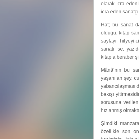
olarak icra edenl
icra eden sanatçıl
Hat; bu sanat da
olduğu, kitap sana
sayfayı, hilyeyi
sanatı ise, yazı
kitapla beraber ş
Mânâ’nın bu sana
yaşanılan şey, cu
yabancılaşması değ
bakışı yitirmesid
sorusuna verilen
hızlanmış olmakta
Şimdiki manzara,
özellikle son o