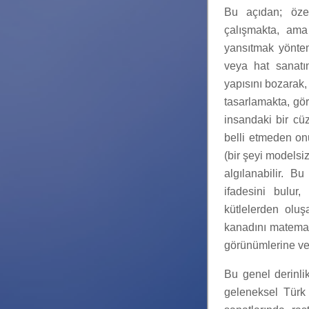
Bu açıdan; özel
çalışmakta, ama
yansıtmak yöntem
veya hat sanatın
yapısını bozarak,
tasarlamakta, görü
insandaki bir cüz’
belli etmeden on
(bir şeyi modelsi
algılanabilir. B
ifadesini bulur
kütlelerden oluş
kanadını matemati
görünümlerine ve
Bu genel derinli
geleneksel Türk