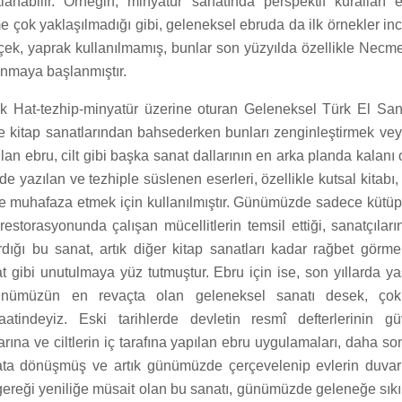
tlanabilir. Örneğin; minyatür sanatında perspektif kuralları 
me çok yaklaşılmadığı gibi, geleneksel ebruda da ilk örnekler in
çiçek, yaprak kullanılmamış, bunlar son yüzyılda özellikle Nec
anmaya başlanmıştır.
k Hat-tezhip-minyatür üzerine oturan Geleneksel Türk El San
ile kitap sanatlarından bahsederken bunları zenginleştirmek v
lan ebru, cilt gibi başka sanat dallarının en arka planda kalanı ol
de yazılan ve tezhiple süslenen eserleri, özellikle kutsal kitabı
mde muhafaza etmek için kullanılmıştır. Günümüzde sadece kütü
estorasyonunda çalışan mücellitlerin temsil ettiği, sanatçıları
dığı bu sanat, artık diğer kitap sanatları kadar rağbet görm
t gibi unutulmaya yüz tutmuştur. Ebru için ise, son yıllarda y
günümüzün en revaçta olan geleneksel sanatı desek, ço
atindeyiz. Eski tarihlerde devletin resmî defterlerinin güv
larına ve ciltlerin iç tarafına yapılan ebru uygulamaları, daha 
ata dönüşmüş ve artık günümüzde çerçevelenip evlerin duvarl
gereği yeniliğe müsait olan bu sanatı, günümüzde geleneğe sıkı 