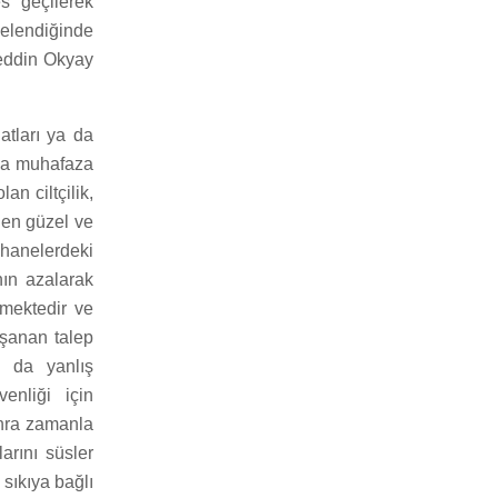
es geçilerek
celendiğinde
meddin Okyay
atları ya da
eya muhafaza
an ciltçilik,
, en güzel ve
phanelerdeki
nın azalarak
emektedir ve
aşanan talep
k da yanlış
enliği için
sonra zamanla
arını süsler
sıkıya bağlı