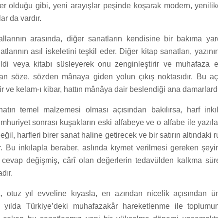
er olduğu gibi, yeni arayışlar peşinde koşarak modern, yenilikç
ar da vardır.
llarının arasında, diğer sanatların kendisine bir bakıma ya
tlarının asıl iskeletini teşkil eder. Diğer kitap sanatları, yazı
,cildi veya kitabı süsleyerek onu zenginleştirir ve muhafaza 
dan söze, sözden mânaya giden yolun çıkış noktasıdır. Bu aç
iir ve kelam-ı kibar, hattın mânâya dair beslendiği ana damarlardı
tın temel malzemesi olması açısından bakılırsa, harf inkıl
mhuriyet sonrası kuşakların eski alfabeye ve o alfabe ile yazıl
il, harfleri birer sanat haline getirecek ve bir satırın altındaki
ir. Bu inkılapla beraber, aslında kıymet verilmesi gereken şey
 cevap değişmiş, cârî olan değerlerin tedavülden kalkma sü
dır.
 otuz yıl evveline kıyasla, en azından nicelik açısından ümi
n yılda Türkiye’deki muhafazakâr hareketlenme ile toplumu