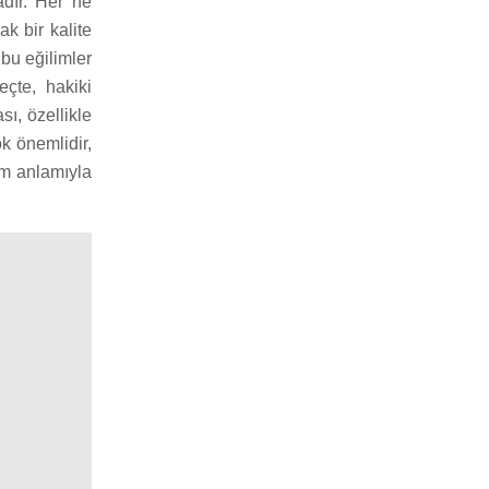
adır. Her ne
k bir kalite
 bu eğilimler
eçte, hakiki
sı, özellikle
k önemlidir,
am anlamıyla