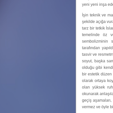
yeni yeni inşa ed
İşin teknik ve ma
şekilde açığa vura
tarz bir tetkik İs
temelinde öz v
sembolizminin s
tarafından yapıld
tasvir ve resmet
soyut, başka san
olduğu gibi kendi
bir estetik düzen
olarak ortaya ko
olan yüksek ruhl
okunarak anlaşıla
geçiş aşamaları, 
vermez ve öyle bi