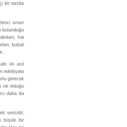
i bir tarzda
rdımcı unsur
nın bulunduğu
ederken, hat
ıdan, kutsal
r.
abı ile asıl
an edebiyata
 ruhu görecek
in ne olduğu
reci daha da
t vericidir,
n büyük bir