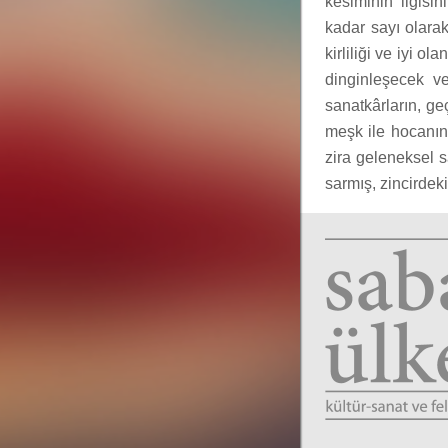
kesiminin ilgisi
kadar sayı olarak
kirliliği ve iyi o
dinginleşecek ve
sanatkârların, ge
meşk ile hocanın 
zira geleneksel s
sarmış, zincirdek