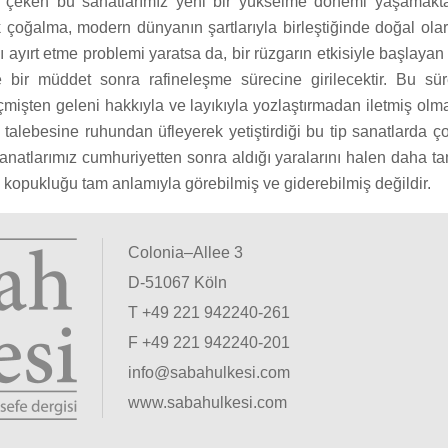
ni çeken bu sanatlarımız yeni bir yükselme dönemi yaşamakt
 çoğalma, modern dünyanın şartlarıyla birleştiğinde doğal olara
lanı ayırt etme problemi yaratsa da, bir rüzgarın etkisiyle başlayan
 bir müddet sonra rafineleşme sürecine girilecektir. Bu sür
çmişten geleni hakkıyla ve layıkıyla yozlaştırmadan iletmiş olma
talebesine ruhundan üfleyerek yetiştirdiği bu tip sanatlarda ço
anatlarımız cumhuriyetten sonra aldığı yaralarını halen daha t
i kopukluğu tam anlamıyla görebilmiş ve giderebilmiş değildir.
Colonia–Allee 3
D-51067 Köln
T +49 221 942240-261
F +49 221 942240-201
info@sabahulkesi.com
www.sabahulkesi.com