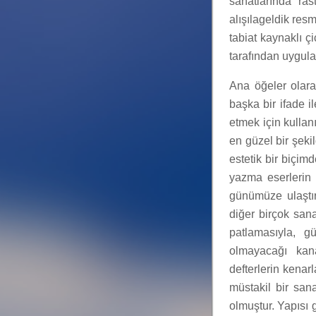
sanatlarında ras
alışılageldik res
tabiat kaynaklı 
tarafından uygul
Ana öğeler olara
başka bir ifade 
etmek için kullanı
en güzel bir şekil
estetik bir biçi
yazma eserlerin r
günümüze ulaştır
diğer birçok sana
patlamasıyla, 
olmayacağı kana
defterlerin kenar
müstakil bir san
olmuştur. Yapısı 