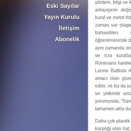
yöntem, bilgi ve 
Eski Sayılar
anlayışının deği
Yayın Kurulu
kural ve metot ih
zaman var olagel
İletişim
bahsedilen 
Abonelik
öğrenilmesinde b
aynı zamanda onu
ve icra kuralla
Rönesans hareket
Leone Battista A
amacı olan güzel
edilir, ve bu da 
ve yetkinlik an
yorumunda; “Sanat
tamamen akla day
Daha çok plastik 
karşılığı olan hat