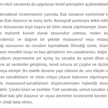
en ebrû sanatında da uygulanan temel prensipleri açıklamaktadı
tematiksel incelemesinin yanında, Batı sanatının eserlerinde k
n Batı düşünce ve inanç tarihi, İkonografi yardımıyla tetkik edil
lam dünyasında başlı başına bir bilim olarak yapılmamıştır. İslam
e muharrik kuvvet olarak tasavvufun yatması, neden bu
istemsiz ve dağınık bir şekilde mutasavvuf veya mutasav
ığı sorusunun da cevabını taşımaktadır. Bilindiği üzere, İslam
meye mesafeli oluşu ve bazı görüşlerce onu yasaklaması, doğal
atların yeşermesine yol açmış, bu sanatlar da aynen dîvan 
ne ait semboller geliştirmiş, kendi ruhuna ait çizgiler ve ölçül
 inşa etmiştir. Bu estetik düzenin yapı sökümü de, onu ihtiyâri 
yan sanatkârların ve onları ortaya çıkaran toplumun olgunlaşm
u mutasavvuf-sanatkârların düşüncelerinden haberdâr olunar
bilir. Çünkü İslam ve özellikle Türk sanatında, somut sanattan 
Batı’daki gibi düşünce ve siyasi devrimler incelenerek kendini
r izleği takip etmez.