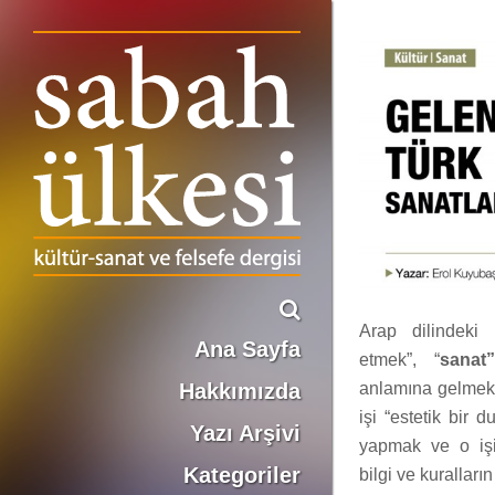
Geleneksel Türk Kitap Sanatları’na Dair
Erol Kuyubaşı
Arap dilindeki 
Ana Sayfa
etmek”, “
sanat”
anlamına gelmekt
Hakkımızda
işi “estetik bir 
Yazı Arşivi
yapmak ve o işin
Kategoriler
bilgi ve kuralları